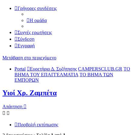
Γρήγορες συνδέσεις
Η ομάδα
Συχνές ερωτήσεις
Σύνδεση
Εγγραφή
Μετάβαση στο περιεχόμενο
Portal
Ευρετήριο Δ. Συζήτησης
CAMPERSCLUB.GR
ΤΟ
ΒΗΜΑ ΤΟΥ ΕΠΑΓΓΕΛΜΑΤΙΑ
ΤΟ ΒΗΜΑ ΤΩΝ
ΕΜΠΟΡΩΝ
Υιοί Χρ. Ζαμπέτα
Απάντηση
Προβολή εκτύπωσης