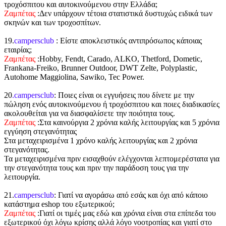
τροχόσπιτου και αυτοκινούμενου στην Ελλάδα;
Ζαμπέτας
:Δεν υπάρχουν τέτοια στατιστικά δυστυχώς ειδικά των
σκηνών και των τροχοσπίτων.
19.
campersclub
: Είστε αποκλειστικός αντιπρόσωπος κάποιας
εταιρίας;
Ζαμπέτας
:Hobby, Fendt, Carado, ALKO, Thetford, Dometic,
Frankana-Freiko, Brunner Outdoor, DWT Zelte, Polyplastic,
Autohome Maggiolina, Sawiko, Tec Power.
20
.campersclub
: Ποιες είναι οι εγγυήσεις που δίνετε με την
πώληση ενός αυτοκινούμενου ή τροχόσπιτου και ποιες διαδικασίες
ακολουθείται για να διασφαλίσετε την ποιότητα τους.
Ζαμπέτας
:Στα καινούργια 2 χρόνια καλής λειτουργίας και 5 χρόνια
εγγύηση στεγανότητας
Στα μεταχειρισμένα 1 χρόνο καλής λειτουργίας και 2 χρόνια
στεγανότητας.
Τα μεταχειρισμένα πριν εισαχθούν ελέγχονται λεπτομερέστατα για
την στεγανότητα τους και πριν την παράδοση τους για την
λειτουργία.
21.
campersclub
: Γιατί να αγοράσω από εσάς και όχι από κάποιο
κατάστημα eshop του εξωτερικού;
Ζαμπέτας
:Γιατί οι τιμές μας εδώ και χρόνια είναι στα επίπεδα του
εξωτερικού όχι λόγω κρίσης αλλά λόγο νοοτροπίας και γιατί στο