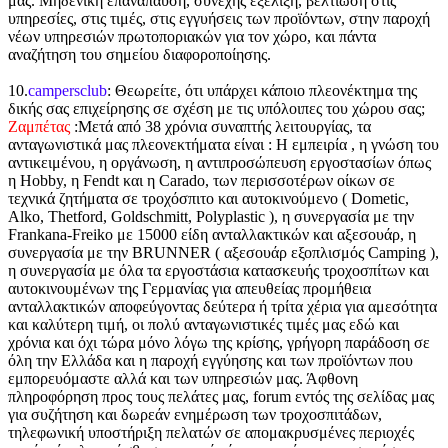
μας. Μηδενική επανάπαυση, συνεχής εξέλιξη, βελτίωση στις
υπηρεσίες, στις τιμές, στις εγγυήσεις των προϊόντων, στην παροχή
νέων υπηρεσιών πρωτοποριακών για τον χώρο, και πάντα
αναζήτηση του σημείου διαφοροποίησης.
10.
campersclub
: Θεωρείτε, ότι υπάρχει κάποιο πλεονέκτημα της
δικής σας επιχείρησης σε σχέση με τις υπόλοιπες του χώρου σας;
Ζαμπέτας
:Μετά από 38 χρόνια συναπτής λειτουργίας, τα
ανταγωνιστικά μας πλεονεκτήματα είναι : Η εμπειρία , η γνώση του
αντικειμένου, η οργάνωση, η αντιπροσώπευση εργοστασίων όπως
η Hobby, η Fendt και η Carado, των περισσοτέρων οίκων σε
τεχνικά ζητήματα σε τροχόσπιτο και αυτοκινούμενο ( Dometic,
Alko, Thetford, Goldschmitt, Polyplastic ), η συνεργασία με την
Frankana-Freiko με 15000 είδη ανταλλακτικών και αξεσουάρ, η
συνεργασία με την BRUNNER ( αξεσουάρ εξοπλισμός Camping ),
η συνεργασία με όλα τα εργοστάσια κατασκευής τροχοσπίτων και
αυτοκινουμένων της Γερμανίας για απευθείας προμήθεια
ανταλλακτικών αποφεύγοντας δεύτερα ή τρίτα χέρια για αμεσότητα
και καλύτερη τιμή, οι πολύ ανταγωνιστικές τιμές μας εδώ και
χρόνια και όχι τώρα μόνο λόγω της κρίσης, γρήγορη παράδοση σε
όλη την Ελλάδα και η παροχή εγγύησης και των προϊόντων που
εμπορευόμαστε αλλά και των υπηρεσιών μας. Άφθονη
πληροφόρηση προς τους πελάτες μας, forum εντός της σελίδας μας
για συζήτηση και δωρεάν ενημέρωση των τροχοσπιτάδων,
τηλεφωνική υποστήριξη πελατών σε απομακρυσμένες περιοχές