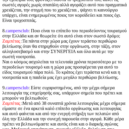
σωστές αγορές χωρίς σπατάλη αλλά αγοράζει αυτό που πραγματικά
χρειάζεται, την στιγμή που το χρειάζεται , ψάχνει τι καινούργιο
υπάρχει, είναι ενημερωμένος ποιος τον κοροϊδεύει και ποιος όχι.
Είναι τροχοσπιτάς.
8.
campersclub
: Ποιο είναι το επίπεδο του περιοδεύοντος τουρισμού
στην Ελλάδα και αν θεωρείτε ότι αυτό είναι στον σωστό δρόμο;
Ζαμπέτας
:Τα πάντα στην χώρα μας έχουν τεράστιο περιθώριο
βελτίωσης όταν θα στηριχθούν στην οργάνωση, στην τάξη, στον
αλληλοσεβασμό και στην ΣΥΝΕΡΓΕΙΑ και όλα αυτά με την
σωστή νοοτροπία.
Ναι ο κόσμος ασχολείται τα τελευταία χρόνια περισσότερο με το
περιοδεύων τουρισμό και η χώρα μας προσφέρεται για αυτό το
είδος τουρισμού πάρα πολύ. Το κράτος έχει τεράστια κενά και η
νοοτροπία και η παιδεία μας έχει μεγάλο περιθώριο βελτίωσης.
9.
campersclub
: Είστε ευχαριστημένος, από την μέχρι σήμερα
λειτουργία της επιχείρησής σας, υπάρχουν σημεία που πρέπει και
μπορούν να βελτιωθούν;
Ζαμπέτας
:Μετά από 38 συναπτά χρόνια λειτουργίας μέχρι σήμερα
είμαστε σε ένα αρκετά καλό επίπεδο οργάνωσης και λειτουργίας
και αυτό φαίνεται και από την ενεργή στήριξη των πελατών από
όλη την Ελλάδα και την συνεχή παρουσία στην αγορά. Κάθε μέρα
πρέπει να βελτιωνόμαστε και αυτός είναι και ο διαρκής αγώνας