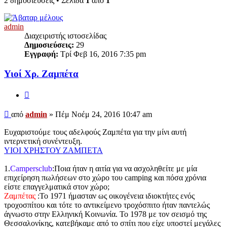
2 δημοσιεύσεις • Σελίδα
1
από
1
admin
Διαχειριστής ιστοσελίδας
Δημοσιεύσεις:
29
Εγγραφή:
Τρί Φεβ 16, 2016 7:35 pm
Υιοί Χρ. Ζαμπέτα
Παράθεση
Δημοσίευση
από
admin
»
Πέμ Νοέμ 24, 2016 10:47 am
Ευχαριστούμε τους αδελφούς Ζαμπέτα για την μίνι αυτή
ιντερνετική συνέντευξη.
ΥΙΟΙ ΧΡΗΣΤΟΥ ΖΑΜΠΕΤΑ
1.
Campersclub
:Ποια ήταν η αιτία για να ασχοληθείτε με μία
επιχείρηση πωλήσεων στο χώρο του camping και πόσα χρόνια
είστε επαγγελματικά στον χώρο;
Ζαμπέτας
:Το 1971 ήμασταν ως οικογένεια ιδιοκτήτες ενός
τροχοσπίτου και τότε το αντικείμενο τροχόσπιτο ήταν παντελώς
άγνωστο στην Ελληνική Κοινωνία. Το 1978 με τον σεισμό της
Θεσσαλονίκης, κατεβήκαμε από το σπίτι που είχε υποστεί μεγάλες