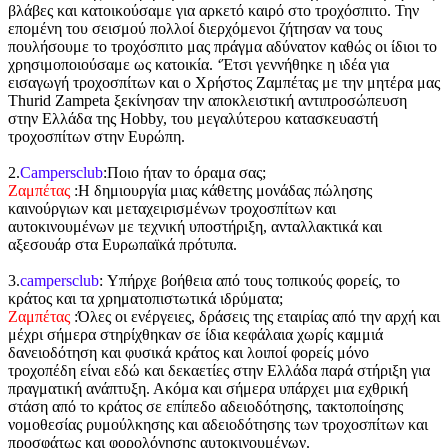
βλάβες και κατοικούσαμε για αρκετό καιρό στο τροχόσπιτο. Την
επομένη του σεισμού πολλοί διερχόμενοι ζήτησαν να τους
πουλήσουμε το τροχόσπιτο μας πράγμα αδύνατον καθώς οι ίδιοι το
χρησιμοποιούσαμε ως κατοικία. ‘Έτσι γεννήθηκε η ιδέα για
εισαγωγή τροχοσπίτων και ο Χρήστος Ζαμπέτας με την μητέρα μας
Thurid Zampeta ξεκίνησαν την αποκλειστική αντιπροσώπευση
στην Ελλάδα της Hobby, του μεγαλύτερου κατασκευαστή
τροχοσπίτων στην Ευρώπη.
2.
Campersclub
:Ποιο ήταν το όραμα σας;
Ζαμπέτας
:Η δημιουργία μιας κάθετης μονάδας πώλησης
καινούργιων και μεταχειρισμένων τροχοσπίτων και
αυτοκινουμένων με τεχνική υποστήριξη, ανταλλακτικά και
αξεσουάρ στα Ευρωπαϊκά πρότυπα.
3.
campersclub
: Υπήρχε βοήθεια από τους τοπικούς φορείς, το
κράτος και τα χρηματοπιστωτικά ιδρύματα;
Ζαμπέτας
:Όλες οι ενέργειες, δράσεις της εταιρίας από την αρχή και
μέχρι σήμερα στηρίχθηκαν σε ίδια κεφάλαια χωρίς καμμιά
δανειοδότηση και φυσικά κράτος και λοιποί φορείς μόνο
τροχοπέδη είναι εδώ και δεκαετίες στην Ελλάδα παρά στήριξη για
πραγματική ανάπτυξη. Ακόμα και σήμερα υπάρχει μια εχθρική
στάση από το κράτος σε επίπεδο αδειοδότησης, τακτοποίησης
νομοθεσίας ρυμούλκησης και αδειοδότησης των τροχοσπίτων και
προσφάτως και φορολόγησης αυτοκινουμένων.