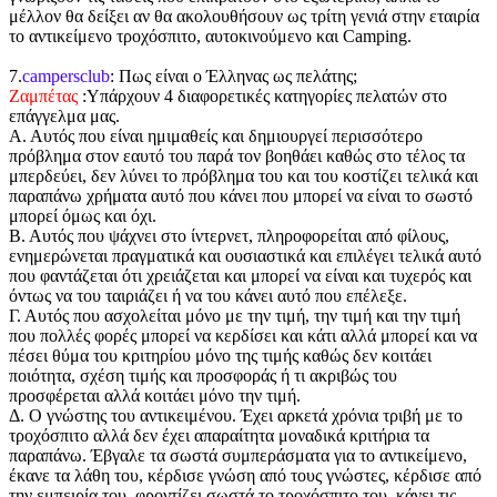
μέλλον θα δείξει αν θα ακολουθήσουν ως τρίτη γενιά στην εταιρία
το αντικείμενο τροχόσπιτο, αυτοκινούμενο και Camping.
7.
campersclub
: Πως είναι ο Έλληνας ως πελάτης;
Ζαμπέτας
:Υπάρχουν 4 διαφορετικές κατηγορίες πελατών στο
επάγγελμα μας.
Α. Αυτός που είναι ημιμαθείς και δημιουργεί περισσότερο
πρόβλημα στον εαυτό του παρά τον βοηθάει καθώς στο τέλος τα
μπερδεύει, δεν λύνει το πρόβλημα του και του κοστίζει τελικά και
παραπάνω χρήματα αυτό που κάνει που μπορεί να είναι το σωστό
μπορεί όμως και όχι.
Β. Αυτός που ψάχνει στο ίντερνετ, πληροφορείται από φίλους,
ενημερώνεται πραγματικά και ουσιαστικά και επιλέγει τελικά αυτό
που φαντάζεται ότι χρειάζεται και μπορεί να είναι και τυχερός και
όντως να του ταιριάζει ή να του κάνει αυτό που επέλεξε.
Γ. Αυτός που ασχολείται μόνο με την τιμή, την τιμή και την τιμή
που πολλές φορές μπορεί να κερδίσει και κάτι αλλά μπορεί και να
πέσει θύμα του κριτηρίου μόνο της τιμής καθώς δεν κοιτάει
ποιότητα, σχέση τιμής και προσφοράς ή τι ακριβώς του
προσφέρεται αλλά κοιτάει μόνο την τιμή.
Δ. Ο γνώστης του αντικειμένου. Έχει αρκετά χρόνια τριβή με το
τροχόσπιτο αλλά δεν έχει απαραίτητα μοναδικά κριτήρια τα
παραπάνω. Έβγαλε τα σωστά συμπεράσματα για το αντικείμενο,
έκανε τα λάθη του, κέρδισε γνώση από τους γνώστες, κέρδισε από
την εμπειρία του, φροντίζει σωστά το τροχόσπιτο του, κάνει τις