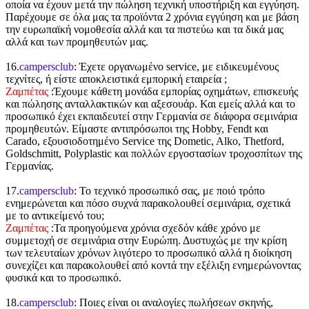
οποία να έχουν μετά την πώληση τεχνική υποστήριξη και εγγύηση.
Παρέχουμε σε όλα μας τα προϊόντα 2 χρόνια εγγύηση και με βάση
την ευρωπαϊκή νομοθεσία αλλά και τα πιστεύω και τα δικά μας
αλλά και των προμηθευτών μας.
16.
campersclub
: Έχετε οργανωμένο service, με ειδικευμένους
τεχνίτες, ή είστε αποκλειστικά εμπορική εταιρεία ;
Ζαμπέτας
:Έχουμε κάθετη μονάδα εμπορίας οχημάτων, επισκευής
και πώλησης ανταλλακτικών και αξεσουάρ. Και εμείς αλλά και το
προσωπικό έχει εκπαιδευτεί στην Γερμανία σε διάφορα σεμινάρια
προμηθευτών. Είμαστε αντιπρόσωποι της Hobby, Fendt και
Carado, εξουσιοδοτημένο Service της Dometic, Alko, Thetford,
Goldschmitt, Polyplastic και πολλών εργοστασίων τροχοσπίτων της
Γερμανίας.
17.
campersclub
: Το τεχνικό προσωπικό σας, με ποιό τρόπο
ενημερώνεται και πόσο συχνά παρακολουθεί σεμινάρια, σχετικά
με το αντικείμενό του;
Ζαμπέτας
:Τα προηγούμενα χρόνια σχεδόν κάθε χρόνο με
συμμετοχή σε σεμινάρια στην Ευρώπη. Δυστυχώς με την κρίση
των τελευταίων χρόνων λιγότερο το προσωπικό αλλά η διοίκηση
συνεχίζει και παρακολουθεί από κοντά την εξέλιξη ενημερώνοντας
φυσικά και το προσωπικό.
18.
campersclub
: Ποιες είναι οι αναλογίες πωλήσεων σκηνής,