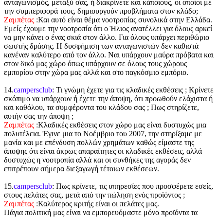
ανταγωνισμός, μεταξύ σας, ή διακρίνετε και κάποιους, οι οποίοι με
την συμπεριφορά τους, δημιουργούν προβλήματα στον κλάδο;
Ζαμπέτας
:Και αυτό είναι θέμα νοοτροπίας συνολικά στην Ελλάδα.
Εμείς έχουμε την νοοτροπία ότι ο Ήλιος ανατέλλει για όλους αρκεί
να μην κάνει ο ένας σκιά στον άλλο. Για όλους υπάρχει περιθώριο
σωστής δράσης. Η δυσφήμιση των ανταγωνιστών δεν καθιστά
κανέναν καλύτερο από τον άλλο. Ναι υπάρχουν μαύρα πρόβατα και
στον δικό μας χώρο όπως υπάρχουν σε όλους τους χώρους
εμπορίου στην χώρα μας αλλά και στο παγκόσμιο εμπόριο.
14.
campersclub
: Τι γνώμη έχετε για τις κλαδικές εκθέσεις ; Κρίνετε
σκόπιμο να υπάρχουν ή έχετε την άποψη, ότι προωθούν ελάχιστα ή
και καθόλου, τα συμφέροντα του κλάδου σας ; Πως στηρίζετε,
αυτήν σας την άποψη ;
Ζαμπέτας
:Κλαδικές εκθέσεις στον χώρο μας είναι δυστυχώς μια
πολυτέλεια. Έγινε μια το Νοέμβριο του 2007, την στηρίξαμε με
μανία και με επένδυση πολλών χρημάτων καθώς είμαστε της
άποψης ότι είναι άκρως απαραίτητες οι κλαδικές εκθέσεις, αλλά
δυστυχώς η νοοτροπία αλλά και οι συνθήκες της αγοράς δεν
επιτρέπουν σήμερα διεξαγωγή τέτοιων εκθέσεων.
15.
campersclub
: Πως κρίνετε, τις υπηρεσίες που προσφέρετε εσείς,
στους πελάτες σας, μετά από την πώληση ενός προϊόντος ;
Ζαμπέτας
:Καλύτερος κριτής είναι οι πελάτες μας.
Πάγια πολιτική μας είναι να εμπορευόμαστε μόνο προϊόντα τα