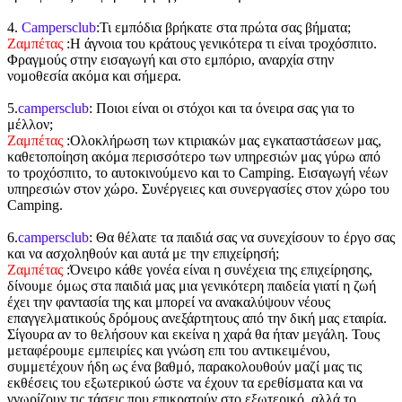
4.
Campersclub
:Τι εμπόδια βρήκατε στα πρώτα σας βήματα;
Ζαμπέτας
:Η άγνοια του κράτους γενικότερα τι είναι τροχόσπιτο.
Φραγμούς στην εισαγωγή και στο εμπόριο, αναρχία στην
νομοθεσία ακόμα και σήμερα.
5.
campersclub
: Ποιοι είναι οι στόχοι και τα όνειρα σας για το
μέλλον;
Ζαμπέτας
:Ολοκλήρωση των κτιριακών μας εγκαταστάσεων μας,
καθετοποίηση ακόμα περισσότερο των υπηρεσιών μας γύρω από
το τροχόσπιτο, το αυτοκινούμενο και το Camping. Εισαγωγή νέων
υπηρεσιών στον χώρο. Συνέργειες και συνεργασίες στον χώρο του
Camping.
6.
campersclub
: Θα θέλατε τα παιδιά σας να συνεχίσουν το έργο σας
και να ασχοληθούν και αυτά με την επιχείρησή;
Ζαμπέτας
:Όνειρο κάθε γονέα είναι η συνέχεια της επιχείρησης,
δίνουμε όμως στα παιδιά μας μια γενικότερη παιδεία γιατί η ζωή
έχει την φαντασία της και μπορεί να ανακαλύψουν νέους
επαγγελματικούς δρόμους ανεξάρτητους από την δική μας εταιρία.
Σίγουρα αν το θελήσουν και εκείνα η χαρά θα ήταν μεγάλη. Τους
μεταφέρουμε εμπειρίες και γνώση επι του αντικειμένου,
συμμετέχουν ήδη ως ένα βαθμό, παρακολουθούν μαζί μας τις
εκθέσεις του εξωτερικού ώστε να έχουν τα ερεθίσματα και να
γνωρίζουν τις τάσεις που επικρατούν στο εξωτερικό, αλλά το