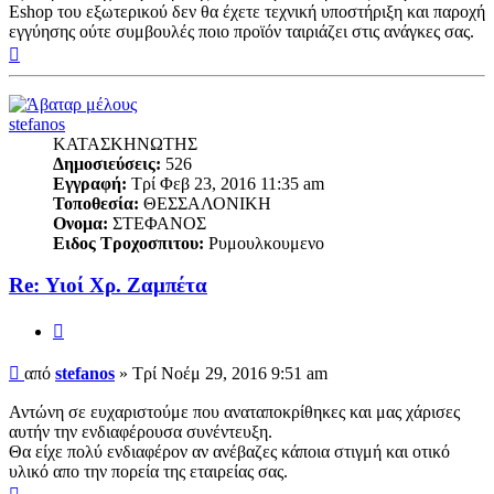
Eshop του εξωτερικού δεν θα έχετε τεχνική υποστήριξη και παροχή
εγγύησης ούτε συμβουλές ποιο προϊόν ταιριάζει στις ανάγκες σας.
Κορυφή
stefanos
ΚΑΤΑΣΚΗΝΩΤΗΣ
Δημοσιεύσεις:
526
Εγγραφή:
Τρί Φεβ 23, 2016 11:35 am
Τοποθεσία:
ΘΕΣΣΑΛΟΝΙΚΗ
Ονομα:
ΣΤΕΦΑΝΟΣ
Ειδος Τροχοσπιτου:
Ρυμουλκουμενο
Re: Υιοί Χρ. Ζαμπέτα
Παράθεση
Δημοσίευση
από
stefanos
»
Τρί Νοέμ 29, 2016 9:51 am
Αντώνη σε ευχαριστούμε που αναταποκρίθηκες και μας χάρισες
αυτήν την ενδιαφέρουσα συνέντευξη.
Θα είχε πολύ ενδιαφέρον αν ανέβαζες κάποια στιγμή και οτικό
υλικό απο την πορεία της εταιρείας σας.
Κορυφή