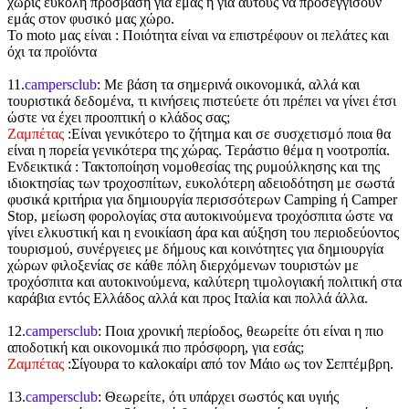
χωρίς εύκολη πρόσβαση για εμάς ή για αυτούς να προσεγγίσουν
εμάς στον φυσικό μας χώρο.
Το moto μας είναι : Ποιότητα είναι να επιστρέφουν οι πελάτες και
όχι τα προϊόντα
11.
campersclub
: Με βάση τα σημερινά οικονομικά, αλλά και
τουριστικά δεδομένα, τι κινήσεις πιστεύετε ότι πρέπει να γίνει έτσι
ώστε να έχει προοπτική ο κλάδος σας;
Ζαμπέτας
:Είναι γενικότερο το ζήτημα και σε συσχετισμό ποια θα
είναι η πορεία γενικότερα της χώρας. Τεράστιο θέμα η νοοτροπία.
Ενδεικτικά : Τακτοποίηση νομοθεσίας της ρυμούλκησης και της
ιδιοκτησίας των τροχοσπίτων, ευκολότερη αδειοδότηση με σωστά
φυσικά κριτήρια για δημιουργία περισσότερων Camping ή Camper
Stop, μείωση φορολογίας στα αυτοκινούμενα τροχόσπιτα ώστε να
γίνει ελκυστική και η ενοικίαση άρα και αύξηση του περιοδεύοντος
τουρισμού, συνέργειες με δήμους και κοινότητες για δημιουργία
χώρων φιλοξενίας σε κάθε πόλη διερχόμενων τουριστών με
τροχόσπιτα και αυτοκινούμενα, καλύτερη τιμολογιακή πολιτική στα
καράβια εντός Ελλάδος αλλά και προς Ιταλία και πολλά άλλα.
12.
campersclub
: Ποια χρονική περίοδος, θεωρείτε ότι είναι η πιο
αποδοτική και οικονομικά πιο πρόσφορη, για εσάς;
Ζαμπέτας
:Σίγουρα το καλοκαίρι από τον Μάιο ως τον Σεπτέμβρη.
13.
campersclub
: Θεωρείτε, ότι υπάρχει σωστός και υγιής