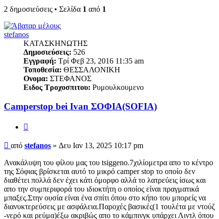
2 δημοσιεύσεις • Σελίδα
1
από
1
stefanos
ΚΑΤΑΣΚΗΝΩΤΗΣ
Δημοσιεύσεις:
526
Εγγραφή:
Τρί Φεβ 23, 2016 11:35 am
Τοποθεσία:
ΘΕΣΣΑΛΟΝΙΚΗ
Ονομα:
ΣΤΕΦΑΝΟΣ
Ειδος Τροχοσπιτου:
Ρυμουλκουμενο
Camperstop bei Ivan ΣΟΦΙΑ(SOFIA)
Παράθεση
Δημοσίευση
από
stefanos
»
Δευ Ιαν 13, 2025 10:17 pm
Ανακάλυψη του φίλου μας του tsiggeno.7χιλίομετρα απο το κέντρο
της Σόφιας βρίσκεται αυτό το μικρό camper stop το οποίο δεν
διαθέτει πολλά δεν έχει κάτι όμορφο αλλά το λατρεύεις ίσως και
απο την συμπεριφορά του ιδιοκτήτη ο οποίος είναι πραγματικά
μπαξες.Στην ουσία είναι ένα σπίτι όπου στο κήπο του μπορείς να
διανυκτερεύσεις με ασφάλεια.Παροχές βασικές(1 τουλέτα με ντούζ
-νερό και ρεύμα)έξω ακριβώς απο το κάμπινγκ υπάρχει Λιντλ όπου