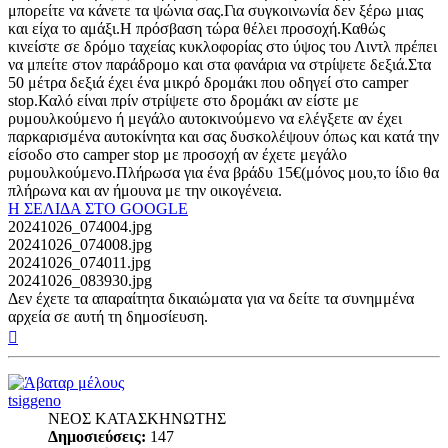
μπορείτε να κάνετε τα ψώνια σας.Για συγκοινωνία δεν ξέρω μιας
και είχα το αμάξι.Η πρόσβαση τώρα θέλει προσοχή.Καθώς
κινείστε σε δρόμο ταχείας κυκλοφορίας στο ύψος του Λιντλ πρέπει
να μπείτε στον παράδρομο και στα φανάρια να στρίψετε δεξιά.Στα
50 μέτρα δεξιά έχει ένα μικρό δρομάκι που οδηγεί στο camper
stop.Καλό είναι πρίν στρίψετε στο δρομάκι αν είστε με
ρυμουλκούμενο ή μεγάλο αυτοκινούμενο να ελέγξετε αν έχει
παρκαρισμένα αυτοκίνητα και σας δυσκολέψουν όπως και κατά την
είσοδο στο camper stop με προσοχή αν έχετε μεγάλο
ρυμουλκούμενο.Πλήρωσα για ένα βράδυ 15€(μόνος μου,το ίδιο θα
πλήρωνα και αν ήμουνα με την οικογένεια.
Η ΣΕΛΙΔΑ ΣΤΟ GOOGLE
20241026_074004.jpg
20241026_074008.jpg
20241026_074011.jpg
20241026_083930.jpg
Δεν έχετε τα απαραίτητα δικαιώματα για να δείτε τα συνημμένα
αρχεία σε αυτή τη δημοσίευση.
Κορυφή
tsiggeno
ΝΕΟΣ ΚΑΤΑΣΚΗΝΩΤΗΣ
Δημοσιεύσεις:
147