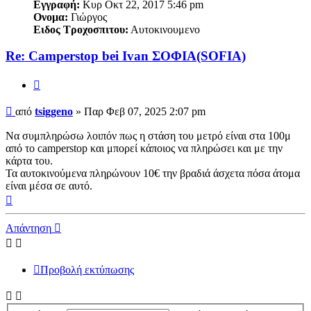
Εγγραφή:
Κυρ Οκτ 22, 2017 5:46 pm
Ονομα:
Γιώργος
Ειδος Τροχοσπιτου:
Αυτοκινουμενο
Re: Camperstop bei Ivan ΣΟΦΙΑ(SOFIA)
Παράθεση
Δημοσίευση
από
tsiggeno
»
Παρ Φεβ 07, 2025 2:07 pm
Να συμπληρώσω λοιπόν πως η στάση του μετρό είναι στα 100μ
από το camperstop και μπορεί κάποιος να πληρώσει και με την
κάρτα του.
Τα αυτοκινούμενα πληρώνουν 10€ την βραδιά άσχετα πόσα άτομα
είναι μέσα σε αυτό.
Κορυφή
Απάντηση
Προβολή εκτύπωσης