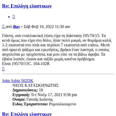
Re: Επιλόγη ελαστικων
Παράθεση
Δημοσίευση
από
ilias
»
Σάβ Φεβ 19, 2022 11:30 am
Γιάννη, σαν εναλλακτική λύση είχα τη διάσταση 195/70/15. Τα
κενά όμως που είχα στο θόλο, ήταν πολύ μικρά, αν θυμάμαι καλά,
1-2 εκατοστά στο πλάι και περίπου 7 εκατοστά από επάνω. Μετά
από αρκετό ψάξιμο και ερωτήσεις, βρήκα έναν λαστιχά, ο οποίος
ασχολείται με τροχόσπιτα, και μου είπε να τα βάλω άφοβα. Τα
έβαλα λοιπόν, έκανα και ταξίδι χωρίς κανένα πρόβλημα.
Είναι 195/70/15C. 104-102R
Κορυφή
John Adria 502DK
ΝΕΟΣ ΚΑΤΑΣΚΗΝΩΤΗΣ
Δημοσιεύσεις:
18
Εγγραφή:
Τετ Νοέμ 17, 2021 9:58 pm
Ονομα:
Γατσάς Ιωάννης
Ειδος Τροχοσπιτου:
Ρυμουλκουμενο
Re: Επιλόγη ελαστικων