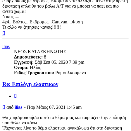
επαρχιακους με στροφες..Ακομα δεν τα αλλαξα εμεινα στην πρωτη
διασταση απλα θα του βαλω Α/Τ για να μπορει να παει και πιο
ανετα χωμα!
Νικος.....
4χ4...Βολτες...Εκδρομες...Caravan....Φυση
Τι αλλο να ζητησεις κανεις!!!!!!
Κορυφή
ilias
ΝΕΟΣ ΚΑΤΑΣΚΗΝΩΤΗΣ
Δημοσιεύσεις:
8
Εγγραφή:
Σάβ Σεπ 05, 2020 7:39 pm
Ονομα:
Ηλίας
Ειδος Τροχοσπιτου:
Ρυμουλκουμενο
Re: Επιλόγη ελαστικων
Παράθεση
Δημοσίευση
από
ilias
»
Παρ Μάιος 07, 2021 1:45 am
Θα χρησιμοποιήσω αυτό το θέμα μιας και ταιριάζει στην ερώτηση
που θέλω να κάνω.
Ψάχνοντας λίγο το θέμα ελαστικά, ανακάλυψα ότι στη διάσταση