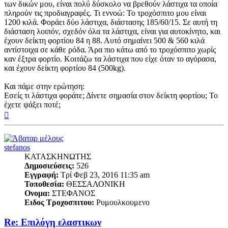
των δικών μου, είναι πολύ δύσκολο να βρεθούν λάστιχα τα οποία
πληρούν τις προδιαγραφές. Τι εννοώ: Το τροχόσπιτο μου είναι
1200 κιλά. Φοράει δύο λάστιχα, διάστασης 185/60/15. Σε αυτή τη
διάσταση λοιπόν, σχεδόν όλα τα λάστιχα, είναι για αυτοκίνητο, και
έχουν δείκτη φορτίου 84 η 88. Αυτό σημαίνει 500 & 560 κιλά
αντίστοιχα σε κάθε ρόδα. Άρα πιο κάτω από το τροχόσπιτο χωρίς
καν έξτρα φορτίο. Κοιτάζω τα λάστιχα που είχε όταν το αγόρασα,
και έχουν δείκτη φορτίου 84 (500kg).
Και πάμε στην ερώτηση:
Εσείς τι λάστιχα φοράτε; Δίνετε σημασία στον δείκτη φορτίου; Το
έχετε ψάξει ποτέ;
Κορυφή
stefanos
ΚΑΤΑΣΚΗΝΩΤΗΣ
Δημοσιεύσεις:
526
Εγγραφή:
Τρί Φεβ 23, 2016 11:35 am
Τοποθεσία:
ΘΕΣΣΑΛΟΝΙΚΗ
Ονομα:
ΣΤΕΦΑΝΟΣ
Ειδος Τροχοσπιτου:
Ρυμουλκουμενο
Re: Επιλόγη ελαστικων