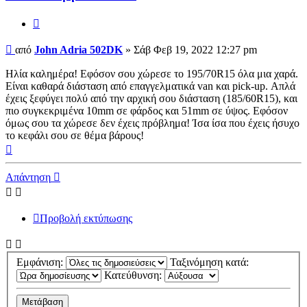
Παράθεση
Δημοσίευση
από
John Adria 502DK
»
Σάβ Φεβ 19, 2022 12:27 pm
Ηλία καλημέρα! Εφόσον σου χώρεσε το 195/70R15 όλα μια χαρά.
Είναι καθαρά διάσταση από επαγγελματικά van και pick-up. Απλά
έχεις ξεφύγει πολύ από την αρχική σου διάσταση (185/60R15), και
πιο συγκεκριμένα 10mm σε φάρδος και 51mm σε ύψος. Εφόσον
όμως σου τα χώρεσε δεν έχεις πρόβλημα! Ίσα ίσα που έχεις ήσυχο
το κεφάλι σου σε θέμα βάρους!
Κορυφή
Απάντηση
Προβολή εκτύπωσης
Εμφάνιση:
Ταξινόμηση κατά:
Κατεύθυνση: