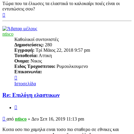
Τώρα που τα έλιωσες τα ελαστικά το καλοκαίρι ποιές είναι οι
εντυπώσεις σου?
Κορυφή
ntisco
Καθολικοί συντονιστές
Δημοσιεύσεις:
280
Εγγραφή:
Τρί Μάιος 22, 2018 9:57 pm
Τοποθεσία:
Αττικη
Ονομα:
Νικος
Ειδος Τροχοσπιτου:
Ρυμουλκουμενο
Επικοινωνία:
Επικοινωνία
ntisco
Ιστοσελίδα
Re: Επιλόγη ελαστικων
Παράθεση
Δημοσίευση
από
ntisco
»
Δευ Σεπ 16, 2019 11:13 pm
Κοιτα οσο πιο χαμηλα ειναι τοσο πιο σταθερο σε εθνικες και