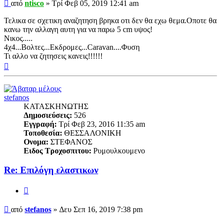
Δημοσίευση
από
ntisco
»
Τρί Φεβ 05, 2019 12:41 am
Τελικα σε σχετικη αναζητηση βρηκα οτι δεν θα εχω θεμα.Οποτε θα
κανω την αλλαγη αυτη για να παρω 5 cm υψος!
Νικος.....
4χ4...Βολτες...Εκδρομες...Caravan....Φυση
Τι αλλο να ζητησεις κανεις!!!!!!
Κορυφή
stefanos
ΚΑΤΑΣΚΗΝΩΤΗΣ
Δημοσιεύσεις:
526
Εγγραφή:
Τρί Φεβ 23, 2016 11:35 am
Τοποθεσία:
ΘΕΣΣΑΛΟΝΙΚΗ
Ονομα:
ΣΤΕΦΑΝΟΣ
Ειδος Τροχοσπιτου:
Ρυμουλκουμενο
Re: Επιλόγη ελαστικων
Παράθεση
Δημοσίευση
από
stefanos
»
Δευ Σεπ 16, 2019 7:38 pm