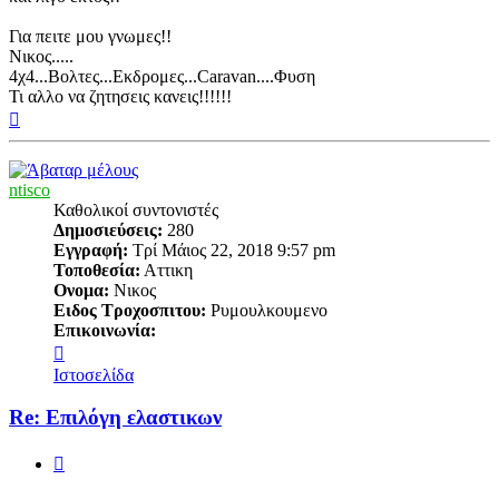
Για πειτε μου γνωμες!!
Νικος.....
4χ4...Βολτες...Εκδρομες...Caravan....Φυση
Τι αλλο να ζητησεις κανεις!!!!!!
Κορυφή
ntisco
Καθολικοί συντονιστές
Δημοσιεύσεις:
280
Εγγραφή:
Τρί Μάιος 22, 2018 9:57 pm
Τοποθεσία:
Αττικη
Ονομα:
Νικος
Ειδος Τροχοσπιτου:
Ρυμουλκουμενο
Επικοινωνία:
Επικοινωνία
ntisco
Ιστοσελίδα
Re: Επιλόγη ελαστικων
Παράθεση