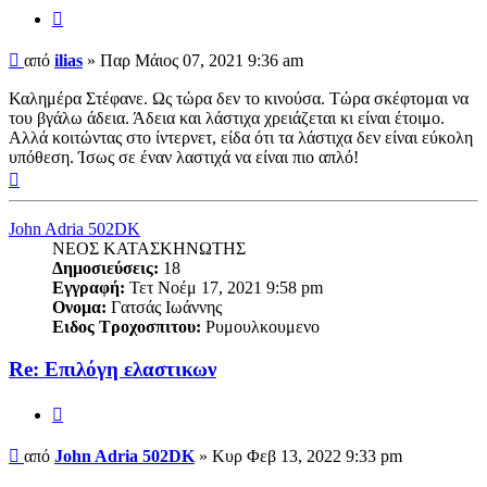
Παράθεση
Δημοσίευση
από
ilias
»
Παρ Μάιος 07, 2021 9:36 am
Καλημέρα Στέφανε. Ως τώρα δεν το κινούσα. Τώρα σκέφτομαι να
του βγάλω άδεια. Άδεια και λάστιχα χρειάζεται κι είναι έτοιμο.
Αλλά κοιτώντας στο ίντερνετ, είδα ότι τα λάστιχα δεν είναι εύκολη
υπόθεση. Ίσως σε έναν λαστιχά να είναι πιο απλό!
Κορυφή
John Adria 502DK
ΝΕΟΣ ΚΑΤΑΣΚΗΝΩΤΗΣ
Δημοσιεύσεις:
18
Εγγραφή:
Τετ Νοέμ 17, 2021 9:58 pm
Ονομα:
Γατσάς Ιωάννης
Ειδος Τροχοσπιτου:
Ρυμουλκουμενο
Re: Επιλόγη ελαστικων
Παράθεση
Δημοσίευση
από
John Adria 502DK
»
Κυρ Φεβ 13, 2022 9:33 pm