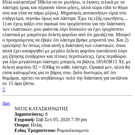
Ηλία καλησπέρα! Ήθελα να σε ρωτήσω, τι έκανες τελικά με τα
λάστιχα; (μιας και πέρασαν τόσοι μήνες, αλλά τώρα είδα το θέμα
σου και είπα να πάρω μέρος). Μηχανικός αυτοκινήτων είμαι στο
επάγγελμα, περνάω όμως και λάστιχα. Έχω τις εξής ερωτήσεις....
1) αν έχεις ψάξει στο manual του τροχόσπιτου για την διάσταση
των ελαστικών; μου φαίνεται λίγο δύσκολο να έχει τροχόσπιτο
ελαστικά με μικρότερο δείκτη φορτίου από ότι χρειάζεται. Μπορεί
ο προηγούμενος να έβαλε ότι λάστιχα βρήκε μπροστά του. Και 2)
ερώτηση! Αν όντως είναι αυτή η διάσταση των ελαστικών, όπου
απλά έχει καταργηθεί με μεγάλο δείκτη φορτίου (οκτάλινα) λόγο
μη ζήτησης (υπάρχουν και τέτοιες περιπτώσεις), έχεις περιθώριο
για λίγο μεγαλύτερο λάστιχο; μπορείς να βάλεις 185/65R15 XL με
δείκτη φορτίου 92 = 630kg το κάθε λάστιχο. Οριακά μεν, αλλά θα
είσαι καλυμμένος για το βάρος σου. Διότι δυστυχώς απ' ότι
θυμάμαι, πρέπει να ανεβάσουμε πολύ την διάσταση για οκτάλινα
σε 15 άρα ζάντα.
Κορυφή
ilias
ΝΕΟΣ ΚΑΤΑΣΚΗΝΩΤΗΣ
Δημοσιεύσεις:
8
Εγγραφή:
Σάβ Σεπ 05, 2020 7:39 pm
Ονομα:
Ηλίας
Ειδος Τροχοσπιτου:
Ρυμουλκουμενο