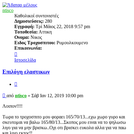
ntisco
Καθολικοί συντονιστές
Δημοσιεύσεις:
280
Εγγραφή:
Τρί Μάιος 22, 2018 9:57 pm
Τοποθεσία:
Αττικη
Ονομα:
Νικος
Ειδος Τροχοσπιτου:
Ρυμουλκουμενο
Επικοινωνία:
Επικοινωνία
ntisco
Ιστοσελίδα
Επιλόγη ελαστικων
Παράθεση
Δημοσίευση
από
ntisco
»
Σάβ Ιαν 12, 2019 10:00 pm
Λοιπον!!!!
Τωρα το τροχοσπιτο μου φοραει 165/70/13...εχω χωρο γυρο και
σκευτομαι να βαλω 165/80/13...Σκοπος μου ειναι να το ψηλωσω
λιγο για να μην βρισκω..Οχι οτι βρισκει ευκολα αλλα για να παω
και λιγο εκτος!!