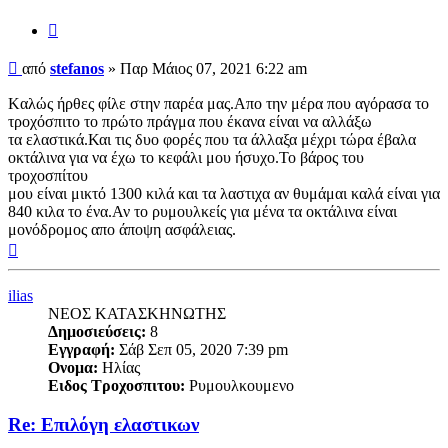
Παράθεση
Δημοσίευση
από
stefanos
»
Παρ Μάιος 07, 2021 6:22 am
Kαλώς ήρθες φίλε στην παρέα μας.Απο την μέρα που αγόρασα το
τροχόσπιτο το πρώτο πράγμα που έκανα είναι να αλλάξω
τα ελαστικά.Και τις δυο φορές που τα άλλαξα μέχρι τώρα έβαλα
οκτάλινα για να έχω το κεφάλι μου ήσυχο.Το βάρος του
τροχοσπίτου
μου είναι μικτό 1300 κιλά και τα λαστιχα αν θυμάμαι καλά είναι για
840 κιλα το ένα.Αν το ρυμουλκείς για μένα τα οκτάλινα είναι
μονόδρομος απο άποψη ασφάλειας.
Κορυφή
ilias
ΝΕΟΣ ΚΑΤΑΣΚΗΝΩΤΗΣ
Δημοσιεύσεις:
8
Εγγραφή:
Σάβ Σεπ 05, 2020 7:39 pm
Ονομα:
Ηλίας
Ειδος Τροχοσπιτου:
Ρυμουλκουμενο
Re: Επιλόγη ελαστικων