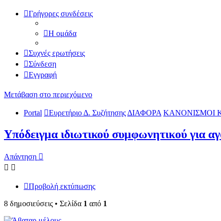
Γρήγορες συνδέσεις
Η ομάδα
Συχνές ερωτήσεις
Σύνδεση
Εγγραφή
Μετάβαση στο περιεχόμενο
Portal
Ευρετήριο Δ. Συζήτησης
ΔΙΑΦΟΡΑ
ΚΑΝΟΝΙΣΜΟΙ 
Υπόδειγμα ιδιωτικού συμφωνητικoύ για αγ
Απάντηση
Προβολή εκτύπωσης
8 δημοσιεύσεις • Σελίδα
1
από
1