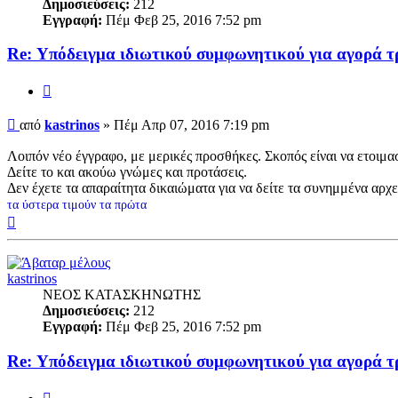
Δημοσιεύσεις:
212
Εγγραφή:
Πέμ Φεβ 25, 2016 7:52 pm
Re: Υπόδειγμα ιδιωτικού συμφωνητικoύ για αγορά τ
Παράθεση
Δημοσίευση
από
kastrinos
»
Πέμ Απρ 07, 2016 7:19 pm
Λοιπόν νέο έγγραφο, με μερικές προσθήκες. Σκοπός είναι να ετοιμα
Δείτε το και ακούω γνώμες και προτάσεις.
Δεν έχετε τα απαραίτητα δικαιώματα για να δείτε τα συνημμένα αρχ
τα ύστερα τιμούν τα πρώτα
Κορυφή
kastrinos
ΝΕΟΣ ΚΑΤΑΣΚΗΝΩΤΗΣ
Δημοσιεύσεις:
212
Εγγραφή:
Πέμ Φεβ 25, 2016 7:52 pm
Re: Υπόδειγμα ιδιωτικού συμφωνητικoύ για αγορά τ
Παράθεση