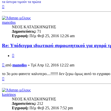
τα ύστερα τιμούν τα πρώτα
Κορυφή
manoliss
ΝΕΟΣ ΚΑΤΑΣΚΗΝΩΤΗΣ
Δημοσιεύσεις:
71
Εγγραφή:
Πέμ Φεβ 25, 2016 12:26 am
Re: Υπόδειγμα ιδιωτικού συμφωνητικoύ για αγορά τ
Παράθεση
Δημοσίευση
από
manoliss
»
Τρί Απρ 12, 2016 12:22 am
το 3ο μου φαινετε καλυτερο....!!!!!! δεν ξερω όμως αυτό το εγγραφο τι
Κορυφή
kastrinos
ΝΕΟΣ ΚΑΤΑΣΚΗΝΩΤΗΣ
Δημοσιεύσεις:
212
Εγγραφή:
Πέμ Φεβ 25, 2016 7:52 pm