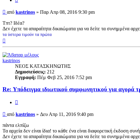
Δημοσίευση
από
kastrinos
»
Παρ Απρ 08, 2016 9:30 pm
Τπτ? Ιδέα?
Δεν έχετε τα απαραίτητα δικαιώματα για να δείτε τα συνημμένα αρχ
τα ύστερα τιμούν τα πρώτα
Κορυφή
kastrinos
ΝΕΟΣ ΚΑΤΑΣΚΗΝΩΤΗΣ
Δημοσιεύσεις:
212
Εγγραφή:
Πέμ Φεβ 25, 2016 7:52 pm
Re: Υπόδειγμα ιδιωτικού συμφωνητικoύ για αγορά τ
Παράθεση
Δημοσίευση
από
kastrinos
»
Δευ Απρ 11, 2016 9:40 pm
πάντα ελπίζω
Τα αρχεία δεν είναι ίδια! το κάθε ένα είναι διαφορετική έκδοση συν
Δεν έχετε τα απαραίτητα δικαιώματα για να δείτε τα συνημμένα αρχ