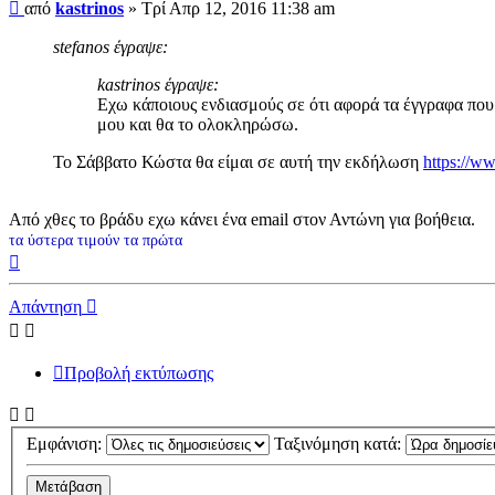
Δημοσίευση
από
kastrinos
»
Τρί Απρ 12, 2016 11:38 am
stefanos έγραψε:
kastrinos έγραψε:
Εχω κάποιους ενδιασμούς σε ότι αφορά τα έγγραφα που 
μου και θα το ολοκληρώσω.
To Σάββατο Κώστα θα είμαι σε αυτή την εκδήλωση
https://w
Από χθες το βράδυ εχω κάνει ένα email στον Αντώνη για βοήθεια.
τα ύστερα τιμούν τα πρώτα
Κορυφή
Απάντηση
Προβολή εκτύπωσης
Εμφάνιση:
Ταξινόμηση κατά: