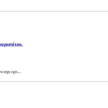
ροχοσπίτου.
 ισχυ εχει....