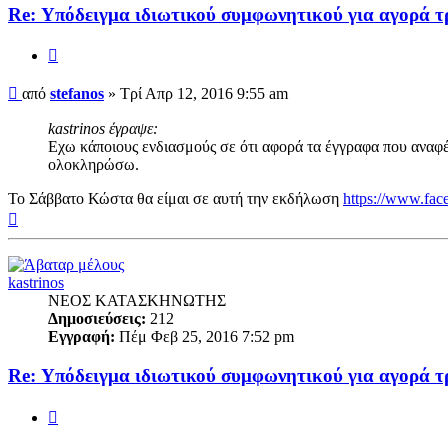
Re: Υπόδειγμα ιδιωτικού συμφωνητικoύ για αγορά τ
Παράθεση
Δημοσίευση
από
stefanos
»
Τρί Απρ 12, 2016 9:55 am
kastrinos έγραψε:
Εχω κάποιους ενδιασμούς σε ότι αφορά τα έγγραφα που αναφέρ
ολοκληρώσω.
To Σάββατο Κώστα θα είμαι σε αυτή την εκδήλωση
https://www.fa
Κορυφή
kastrinos
ΝΕΟΣ ΚΑΤΑΣΚΗΝΩΤΗΣ
Δημοσιεύσεις:
212
Εγγραφή:
Πέμ Φεβ 25, 2016 7:52 pm
Re: Υπόδειγμα ιδιωτικού συμφωνητικoύ για αγορά τ
Παράθεση