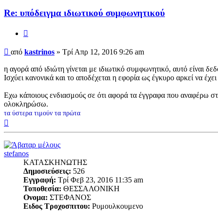
Re: υπόδειγμα ιδιωτικού συμφωνητικoύ
Παράθεση
Δημοσίευση
από
kastrinos
»
Τρί Απρ 12, 2016 9:26 am
η αγορά από ιδιώτη γίνεται με ιδιωτικό συμφωνητικό, αυτό είναι δε
Ισχύει κανονικά και το αποδέχεται η εφορία ως έγκυρο αρκεί να έχει
Εχω κάποιους ενδιασμούς σε ότι αφορά τα έγγραφα που αναφέρω στο 
ολοκληρώσω.
τα ύστερα τιμούν τα πρώτα
Κορυφή
stefanos
ΚΑΤΑΣΚΗΝΩΤΗΣ
Δημοσιεύσεις:
526
Εγγραφή:
Τρί Φεβ 23, 2016 11:35 am
Τοποθεσία:
ΘΕΣΣΑΛΟΝΙΚΗ
Ονομα:
ΣΤΕΦΑΝΟΣ
Ειδος Τροχοσπιτου:
Ρυμουλκουμενο