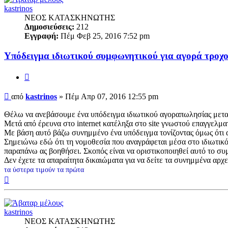
kastrinos
ΝΕΟΣ ΚΑΤΑΣΚΗΝΩΤΗΣ
Δημοσιεύσεις:
212
Εγγραφή:
Πέμ Φεβ 25, 2016 7:52 pm
Υπόδειγμα ιδιωτικού συμφωνητικoύ για αγορά τροχο
Παράθεση
Δημοσίευση
από
kastrinos
»
Πέμ Απρ 07, 2016 12:55 pm
Θέλω να ανεβάσουμε ένα υπόδειγμα ιδιωτικού αγοραπωλησίας μετα
Μετά από έρευνα στο internet κατέληξα στο site γνωστού επαγγελμα
Με βάση αυτό βάζω συνημμένο ένα υπόδειγμα τονίζοντας όμως ότι αυτ
Σημειώνω εδώ ότι τη νομοθεσία που αναγράφεται μέσα στο ιδιωτικό 
παραπάνω ας βοηθήσει. Σκοπός είναι να οριστικοποιηθεί αυτό το συ
Δεν έχετε τα απαραίτητα δικαιώματα για να δείτε τα συνημμένα αρχ
τα ύστερα τιμούν τα πρώτα
Κορυφή
kastrinos
ΝΕΟΣ ΚΑΤΑΣΚΗΝΩΤΗΣ