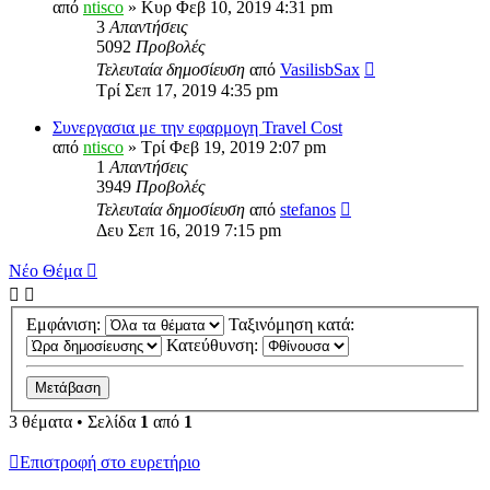
από
ntisco
» Κυρ Φεβ 10, 2019 4:31 pm
3
Απαντήσεις
5092
Προβολές
Τελευταία δημοσίευση
από
VasilisbSax
Τρί Σεπ 17, 2019 4:35 pm
Συνεργασια με την εφαρμογη Travel Cost
από
ntisco
» Τρί Φεβ 19, 2019 2:07 pm
1
Απαντήσεις
3949
Προβολές
Τελευταία δημοσίευση
από
stefanos
Δευ Σεπ 16, 2019 7:15 pm
Νέο Θέμα
Εμφάνιση:
Ταξινόμηση κατά:
Κατεύθυνση:
3 θέματα • Σελίδα
1
από
1
Επιστροφή στο ευρετήριο