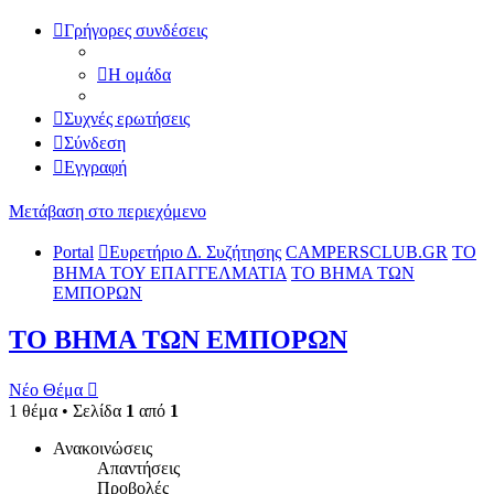
Γρήγορες συνδέσεις
Η ομάδα
Συχνές ερωτήσεις
Σύνδεση
Εγγραφή
Μετάβαση στο περιεχόμενο
Portal
Ευρετήριο Δ. Συζήτησης
CAMPERSCLUB.GR
ΤΟ
ΒΗΜΑ ΤΟΥ ΕΠΑΓΓΕΛΜΑΤΙΑ
ΤΟ ΒΗΜΑ ΤΩΝ
ΕΜΠΟΡΩΝ
ΤΟ ΒΗΜΑ ΤΩΝ ΕΜΠΟΡΩΝ
Νέο Θέμα
1 θέμα • Σελίδα
1
από
1
Ανακοινώσεις
Απαντήσεις
Προβολές