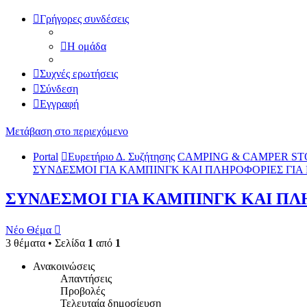
Γρήγορες συνδέσεις
Η ομάδα
Συχνές ερωτήσεις
Σύνδεση
Εγγραφή
Μετάβαση στο περιεχόμενο
Portal
Ευρετήριο Δ. Συζήτησης
CAMPING & CAMPER ST
ΣΥΝΔΕΣΜΟΙ ΓΙΑ ΚΑΜΠΙΝΓΚ ΚΑΙ ΠΛΗΡΟΦΟΡΙΕΣ ΓΙΑ
ΣΥΝΔΕΣΜΟΙ ΓΙΑ ΚΑΜΠΙΝΓΚ ΚΑΙ ΠΛ
Νέο Θέμα
3 θέματα • Σελίδα
1
από
1
Ανακοινώσεις
Απαντήσεις
Προβολές
Τελευταία δημοσίευση