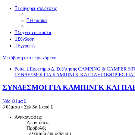
Γρήγορες συνδέσεις
Η ομάδα
Συχνές ερωτήσεις
Σύνδεση
Εγγραφή
Μετάβαση στο περιεχόμενο
Portal
Ευρετήριο Δ. Συζήτησης
CAMPING & CAMPER ST
ΣΥΝΔΕΣΜΟΙ ΓΙΑ ΚΑΜΠΙΝΓΚ ΚΑΙ ΠΛΗΡΟΦΟΡΙΕΣ ΓΙΑ
ΣΥΝΔΕΣΜΟΙ ΓΙΑ ΚΑΜΠΙΝΓΚ ΚΑΙ ΠΛ
Νέο Θέμα
3 θέματα • Σελίδα
1
από
1
Ανακοινώσεις
Απαντήσεις
Προβολές
Τελευταία δημοσίευση