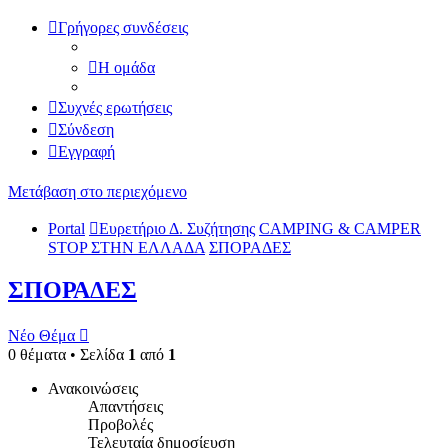
Γρήγορες συνδέσεις
Η ομάδα
Συχνές ερωτήσεις
Σύνδεση
Εγγραφή
Μετάβαση στο περιεχόμενο
Portal
Ευρετήριο Δ. Συζήτησης
CAMPING & CAMPER
STOP ΣΤΗN ΕΛΛΑΔΑ
ΣΠΟΡΑΔΕΣ
ΣΠΟΡΑΔΕΣ
Νέο Θέμα
0 θέματα • Σελίδα
1
από
1
Ανακοινώσεις
Απαντήσεις
Προβολές
Τελευταία δημοσίευση