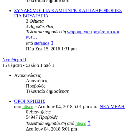
Τελευταία δημοσίευση
ΣΥΝΔΕΣΜΟΙ ΓΙΑ ΚΑΜΠΙΝΓΚ ΚΑΙ ΠΛΗΡΟΦΟΡΙΕΣ
ΓΙΑ ΒΟΥΛΓΑΡΙΑ
3
Θέματα
3
Δημοσιεύσεις
Τελευταία δημοσίευση
Φόρουμ για τροχόσπιτα και
αυτ…
Προβολή
από
stefanos
της
Πέμ Σεπ 15, 2016 1:31 pm
τελευταίας
δημοσίευσης
Νέο Θέμα
15 θέματα • Σελίδα
1
από
1
Ανακοινώσεις
Απαντήσεις
Προβολές
Τελευταία δημοσίευση
ΟΡΟΙ ΧΡΗΣΗΣ
από
ntisco
» Δευ Ιουν 04, 2018 5:01 pm » σε
ΝΕΑ ΜΕΛΗ
0
Απαντήσεις
54947
Προβολές
Τελευταία δημοσίευση
από
ntisco
Δευ Ιουν 04, 2018 5:01 pm