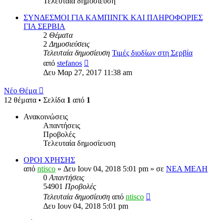
Τελευταία δημοσίευση
ΣΥΝΔΕΣΜΟΙ ΓΙΑ ΚΑΜΠΙΝΓΚ ΚΑΙ ΠΛΗΡΟΦΟΡΙΕΣ
ΓΙΑ ΣΕΡΒΙΑ
2
Θέματα
2
Δημοσιεύσεις
Τελευταία δημοσίευση
Τιμές διοδίων στη Σερβία
Προβολή
από
stefanos
της
Δευ Μαρ 27, 2017 11:38 am
τελευταίας
δημοσίευσης
Νέο Θέμα
12 θέματα • Σελίδα
1
από
1
Ανακοινώσεις
Απαντήσεις
Προβολές
Τελευταία δημοσίευση
ΟΡΟΙ ΧΡΗΣΗΣ
από
ntisco
» Δευ Ιουν 04, 2018 5:01 pm » σε
ΝΕΑ ΜΕΛΗ
0
Απαντήσεις
54901
Προβολές
Τελευταία δημοσίευση
από
ntisco
Δευ Ιουν 04, 2018 5:01 pm