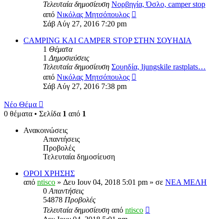
Τελευταία δημοσίευση
Νορβηγία, Όσλο, camper stop
Προβολή
από
Νικόλας Μητσόπουλος
της
Σάβ Αύγ 27, 2016 7:20 pm
τελευταίας
δημοσίευσης
CAMPING KAI CAMPER STOP ΣΤΗΝ ΣΟΥΗΔΙΑ
1
Θέματα
1
Δημοσιεύσεις
Τελευταία δημοσίευση
Σουηδία, ljungskile rastplats…
Προβολή
από
Νικόλας Μητσόπουλος
της
Σάβ Αύγ 27, 2016 7:38 pm
τελευταίας
δημοσίευσης
Νέο Θέμα
0 θέματα • Σελίδα
1
από
1
Ανακοινώσεις
Απαντήσεις
Προβολές
Τελευταία δημοσίευση
ΟΡΟΙ ΧΡΗΣΗΣ
από
ntisco
» Δευ Ιουν 04, 2018 5:01 pm » σε
ΝΕΑ ΜΕΛΗ
0
Απαντήσεις
54878
Προβολές
Τελευταία δημοσίευση
από
ntisco