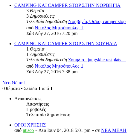
CAMPING KAI CAMPER STOP ΣΤΗΝ ΝΟΡΒΗΓΙΑ
3
Θέματα
3
Δημοσιεύσεις
Τελευταία δημοσίευση
Νορβηγία, Όσλο, camper stop
Προβολή
από
Νικόλας Μητσόπουλος
της
Σάβ Αύγ 27, 2016 7:20 pm
τελευταίας
δημοσίευσης
CAMPING KAI CAMPER STOP ΣΤΗΝ ΣΟΥΗΔΙΑ
1
Θέματα
1
Δημοσιεύσεις
Τελευταία δημοσίευση
Σουηδία, ljungskile rastplats…
Προβολή
από
Νικόλας Μητσόπουλος
της
Σάβ Αύγ 27, 2016 7:38 pm
τελευταίας
δημοσίευσης
Νέο Θέμα
0 θέματα • Σελίδα
1
από
1
Ανακοινώσεις
Απαντήσεις
Προβολές
Τελευταία δημοσίευση
ΟΡΟΙ ΧΡΗΣΗΣ
από
ntisco
» Δευ Ιουν 04, 2018 5:01 pm » σε
ΝΕΑ ΜΕΛΗ