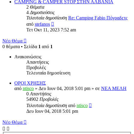
δημοσίευσης
CAMPING & CAMPER STOP ΣΤΗΝ ΑΛΒΑΝΙΑ
2
Θέματα
4
Δημοσιεύσεις
Τελευταία δημοσίευση
Re: Camping Fabio Πόγραδετς
Προβολή
από
stefanos
της
Τετ Οκτ 11, 2023 7:52 am
τελευταίας
δημοσίευσης
Νέο Θέμα
0 θέματα • Σελίδα
1
από
1
Ανακοινώσεις
Απαντήσεις
Προβολές
Τελευταία δημοσίευση
ΟΡΟΙ ΧΡΗΣΗΣ
από
ntisco
» Δευ Ιουν 04, 2018 5:01 pm » σε
ΝΕΑ ΜΕΛΗ
0
Απαντήσεις
54902
Προβολές
Τελευταία δημοσίευση
από
ntisco
Δευ Ιουν 04, 2018 5:01 pm
Νέο Θέμα