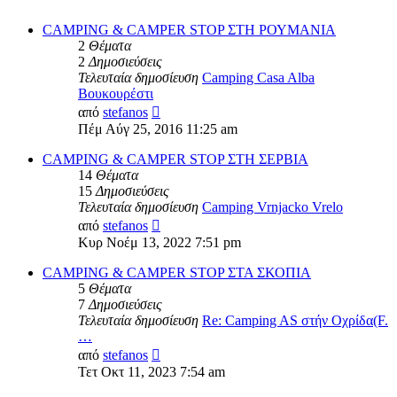
CAMPING & CAMPER STOP ΣΤΗ ΡΟΥΜΑΝΙΑ
2
Θέματα
2
Δημοσιεύσεις
Τελευταία δημοσίευση
Camping Casa Alba
Βουκουρέστι
Προβολή
από
stefanos
της
Πέμ Αύγ 25, 2016 11:25 am
τελευταίας
δημοσίευσης
CAMPING & CAMPER STOP ΣΤΗ ΣΕΡΒΙΑ
14
Θέματα
15
Δημοσιεύσεις
Τελευταία δημοσίευση
Camping Vrnjacko Vrelo
Προβολή
από
stefanos
της
Κυρ Νοέμ 13, 2022 7:51 pm
τελευταίας
δημοσίευσης
CAMPING & CAMPER STOP ΣΤΑ ΣΚΟΠΙΑ
5
Θέματα
7
Δημοσιεύσεις
Τελευταία δημοσίευση
Re: Camping AS στήν Οχρίδα(F.
…
Προβολή
από
stefanos
της
Τετ Οκτ 11, 2023 7:54 am
τελευταίας