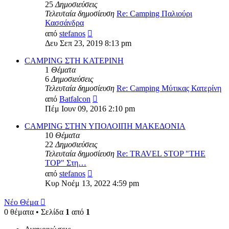
25
Δημοσιεύσεις
Τελευταία δημοσίευση
Re: Camping Παλιούρι
Κασσάνδρα
Προβολή
από
stefanos
της
Δευ Σεπ 23, 2019 8:13 pm
τελευταίας
δημοσίευσης
CAMPING ΣΤΗ ΚΑΤΕΡΙΝΗ
1
Θέματα
6
Δημοσιεύσεις
Τελευταία δημοσίευση
Re: Camping Mύτικας Κατερίνη
Προβολή
από
Batfalcon
της
Πέμ Ιουν 09, 2016 2:10 pm
τελευταίας
δημοσίευσης
CAMPING ΣΤΗΝ ΥΠΟΛΟΙΠΗ ΜΑΚΕΔΟΝΙΑ
10
Θέματα
22
Δημοσιεύσεις
Τελευταία δημοσίευση
Re: TRAVEL STOP "THE
TOP" Στη…
Προβολή
από
stefanos
της
Κυρ Νοέμ 13, 2022 4:59 pm
τελευταίας
δημοσίευσης
Νέο Θέμα
0 θέματα • Σελίδα
1
από
1