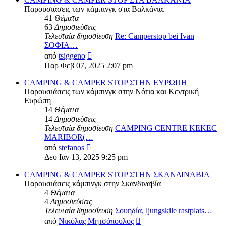
Παρουσιάσεις των κάμπινγκ στα Βαλκάνια.
41
Θέματα
63
Δημοσιεύσεις
Τελευταία δημοσίευση
Re: Camperstop bei Ivan
ΣΟΦΙΑ…
Προβολή
από
tsiggeno
της
Παρ Φεβ 07, 2025 2:07 pm
τελευταίας
δημοσίευσης
CAMPING & CAMPER STOP ΣΤΗΝ ΕΥΡΩΠΗ
Παρουσιάσεις των κάμπινγκ στην Νότια και Κεντρική
Ευρώπη
14
Θέματα
14
Δημοσιεύσεις
Τελευταία δημοσίευση
CAMPING CENTRE KEKEC
MARIBOR(…
Προβολή
από
stefanos
της
Δευ Ιαν 13, 2025 9:25 pm
τελευταίας
δημοσίευσης
CAMPING & CAMPER STOP ΣΤΗΝ ΣΚΑΝΔΙΝΑΒΙΑ
Παρουσιάσεις κάμπινγκ στην Σκανδιναβία
4
Θέματα
4
Δημοσιεύσεις
Τελευταία δημοσίευση
Σουηδία, ljungskile rastplats…
Προβολή
από
Νικόλας Μητσόπουλος