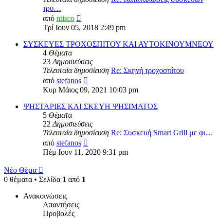
τρο…
Προβολή
από
ntisco
της
Τρί Ιουν 05, 2018 2:49 pm
τελευταίας
δημοσίευσης
ΣΥΣΚΕΥΕΣ ΤΡΟΧΟΣΠΙΤΟΥ ΚΑΙ ΑΥΤΟΚΙΝΟΥΜΝΕΟΥ
4
Θέματα
23
Δημοσιεύσεις
Τελευταία δημοσίευση
Re: Σκηνή τροχοσπίτου
Προβολή
από
stefanos
της
Κυρ Μάιος 09, 2021 10:03 pm
τελευταίας
δημοσίευσης
ΨΗΣΤΑΡΙΕΣ ΚΑΙ ΣΚΕΥΗ ΨΗΣΙΜΑΤΟΣ
5
Θέματα
22
Δημοσιεύσεις
Τελευταία δημοσίευση
Re: Συσκευή Smart Grill με φι…
Προβολή
από
stefanos
της
Πέμ Ιουν 11, 2020 9:31 pm
τελευταίας
δημοσίευσης
Νέο Θέμα
0 θέματα • Σελίδα
1
από
1
Ανακοινώσεις
Απαντήσεις
Προβολές