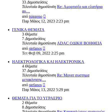
33
Δημοσιεύσεις
Τελευταία δημοσίευση
Re: Αμορτισέρ και ελατήρια
αυ…
Προβολή
από
tsiggeno
της
Παρ Μάιος 12, 2023 2:23 pm
τελευταίας
δημοσίευσης
ΓΕΝΙΚΑ ΘΕΜΑΤΑ
3
Θέματα
7
Δημοσιεύσεις
Τελευταία δημοσίευση
ADAC ΟΔΙΚΗ ΒΟΗΘΕΙΑ
Προβολή
από
stefanos
της
Τετ Φεβ 09, 2022 2:25 pm
τελευταίας
δημοσίευσης
ΗΛΕΚΤΡΟΛΟΓΙΚΑ ΚΑΙ ΗΛΕΚΤΡΟΝΙΚΑ
4
Θέματα
37
Δημοσιεύσεις
Τελευταία δημοσίευση
Re: Mover συστημα
μετακίνησης…
Προβολή
από
stefanos
της
Παρ Μάιος 13, 2022 5:29 pm
τελευταίας
δημοσίευσης
ΘΕΜΑΤΑ ΓΙΑ ΤΟ ΥΓΡΑΕΡΙΟ
2
Θέματα
8
Δημοσιεύσεις
Τελευταία δημοσίευση
Re: Καταναλώσεις συσκευών