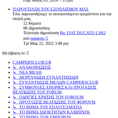
Παρ Μάιος 03, 2024 7:35 pm
τελευταίας
δημοσίευσης
ΠΑΡΟΥΣΙΑΣΗ ΤΟΥ ΕΞΟΠΛΙΣΜΟΥ ΜΑΣ
Εδώ παρουσιάζουμε το αυτοκινούμενο-τροχόσπιτο και την
σκηνή μας.
12
Θέματα
98
Δημοσιεύσεις
Τελευταία δημοσίευση
Re: FIAT DUCATO L3H2
Προβολή
από
tsiggeno
της
Τρί Μαρ 22, 2022 3:48 pm
τελευταίας
δημοσίευσης
Μετάβαση σε
CAMPERSCLUB.GR
↳ ΑΝΑΚΟΙΝΩΣΕΙΣ
↳ ΝΕΑ ΜΕΛΗ
↳ ΔΙΟΡΓΑΝΩΣΗ ΣΥΝΑΝΤΗΣΕΩΝ
↳ ΣΥΝΑΝΤΗΣΕΙΣ ΜΕΛΩΝ CAMPERSCLUB
↳ ΣΥΜΒΟΥΛΕΣ ΑΠΟΡΙΕΣ ΚΑΙ ΠΡΟΤΑΣΕΙΣ
ΒΕΛΤΙΩΣΗΣ ΤΟΥ FORUM
↳ ΟΔΗΓΙΕΣ ΧΡΗΣΗΣ ΤΟΥ FOROUM
↳ ΠΡΟΤΑΣΕΙΣ ΒΕΛΤΙΩΣΗΣ ΤΟΥ ΦΟΡΟΥΜ
↳ ΤΟ ΒΗΜΑ ΤΟΥ ΕΠΑΓΓΕΛΜΑΤΙΑ
↳ ΤΟ ΒΗΜΑ ΙΔΙΟΚΤΗΤΩΝ ΚΑΜΠΙΝΓΚ
↳ ΤΟ ΒΗΜΑ ΤΩΝ ΕΜΠΟΡΩΝ