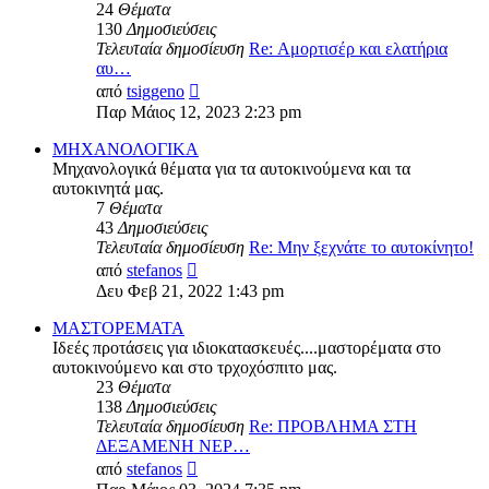
24
Θέματα
130
Δημοσιεύσεις
Τελευταία δημοσίευση
Re: Αμορτισέρ και ελατήρια
αυ…
Προβολή
από
tsiggeno
της
Παρ Μάιος 12, 2023 2:23 pm
τελευταίας
δημοσίευσης
ΜΗΧΑΝΟΛΟΓΙΚΑ
Μηχανολογικά θέματα για τα αυτοκινούμενα και τα
αυτοκινητά μας.
7
Θέματα
43
Δημοσιεύσεις
Τελευταία δημοσίευση
Re: Μην ξεχνάτε το αυτοκίνητο!
Προβολή
από
stefanos
της
Δευ Φεβ 21, 2022 1:43 pm
τελευταίας
δημοσίευσης
ΜΑΣΤΟΡΕΜΑΤΑ
Ιδεές προτάσεις για ιδιοκατασκευές....μαστορέματα στο
αυτοκινούμενο και στο τρχοχόσπιτο μας.
23
Θέματα
138
Δημοσιεύσεις
Τελευταία δημοσίευση
Re: ΠΡΟΒΛΗΜΑ ΣΤΗ
ΔΕΞΑΜΕΝΗ ΝΕΡ…
Προβολή
από
stefanos
της