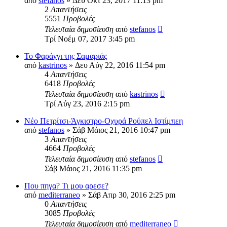
από
stefanos
» Δευ Οκτ 23, 2017 11:13 pm
2
Απαντήσεις
5551
Προβολές
Τελευταία δημοσίευση
από
stefanos
Τρί Νοέμ 07, 2017 3:45 pm
Το Φαράγγι της Σαμαριάς
από
kastrinos
» Δευ Αύγ 22, 2016 11:54 pm
4
Απαντήσεις
6418
Προβολές
Τελευταία δημοσίευση
από
kastrinos
Τρί Αύγ 23, 2016 2:15 pm
Νέο Πετρίτσι-Άγκιστρο-Οχυρά Ρούπελ Ιστίμπεη
από
stefanos
» Σάβ Μάιος 21, 2016 10:47 pm
3
Απαντήσεις
4664
Προβολές
Τελευταία δημοσίευση
από
stefanos
Σάβ Μάιος 21, 2016 11:35 pm
Που πηγα? Τι μου αρεσε?
από
mediterraneo
» Σάβ Απρ 30, 2016 2:25 pm
0
Απαντήσεις
3085
Προβολές
Τελευταία δημοσίευση
από
mediterraneo