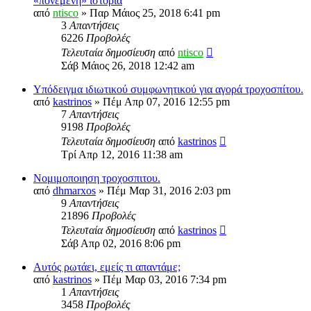
«πονεμένη» ιστορία
από
ntisco
» Παρ Μάιος 25, 2018 6:41 pm
3
Απαντήσεις
6226
Προβολές
Τελευταία δημοσίευση
από
ntisco
Σάβ Μάιος 26, 2018 12:42 am
Υπόδειγμα ιδιωτικού συμφωνητικoύ για αγορά τροχοσπίτου.
από
kastrinos
» Πέμ Απρ 07, 2016 12:55 pm
7
Απαντήσεις
9198
Προβολές
Τελευταία δημοσίευση
από
kastrinos
Τρί Απρ 12, 2016 11:38 am
Νομιμοποιηση τροχοσπιτου.
από
dhmarxos
» Πέμ Μαρ 31, 2016 2:03 pm
9
Απαντήσεις
21896
Προβολές
Τελευταία δημοσίευση
από
kastrinos
Σάβ Απρ 02, 2016 8:06 pm
Αυτός ρωτάει, εμείς τι απαντάμε;
από
kastrinos
» Πέμ Μαρ 03, 2016 7:34 pm
1
Απαντήσεις
3458
Προβολές