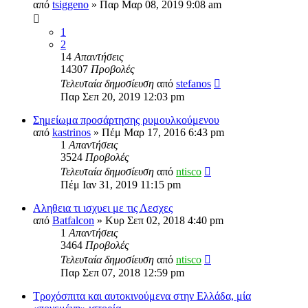
από
tsiggeno
» Παρ Μαρ 08, 2019 9:08 am
1
2
14
Απαντήσεις
14307
Προβολές
Τελευταία δημοσίευση
από
stefanos
Παρ Σεπ 20, 2019 12:03 pm
Σημείωμα προσάρτησης ρυμουλκούμενου
από
kastrinos
» Πέμ Μαρ 17, 2016 6:43 pm
1
Απαντήσεις
3524
Προβολές
Τελευταία δημοσίευση
από
ntisco
Πέμ Ιαν 31, 2019 11:15 pm
Αληθεια τι ισχυει με τις Λεσχες
από
Batfalcon
» Κυρ Σεπ 02, 2018 4:40 pm
1
Απαντήσεις
3464
Προβολές
Τελευταία δημοσίευση
από
ntisco
Παρ Σεπ 07, 2018 12:59 pm
Τροχόσπιτα και αυτοκινούμενα στην Ελλάδα, μία