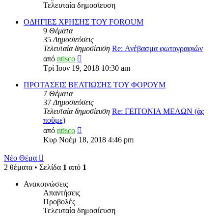
Τελευταία δημοσίευση
ΟΔΗΓΙΕΣ ΧΡΗΣΗΣ ΤΟΥ FOROUM
9
Θέματα
35
Δημοσιεύσεις
Τελευταία δημοσίευση
Re: Ανέβασμα φωτογραφιών
Προβολή
από
ntisco
της
Τρί Ιουν 19, 2018 10:30 am
τελευταίας
δημοσίευσης
ΠΡΟΤΑΣΕΙΣ ΒΕΛΤΙΩΣΗΣ ΤΟΥ ΦΟΡΟΥΜ
7
Θέματα
37
Δημοσιεύσεις
Τελευταία δημοσίευση
Re: ΓΕΙΤΟΝΙΑ ΜΕΛΩΝ (ἀς
ποῦμε)
Προβολή
από
ntisco
της
Κυρ Νοέμ 18, 2018 4:46 pm
τελευταίας
δημοσίευσης
Νέο Θέμα
2 θέματα • Σελίδα
1
από
1
Ανακοινώσεις
Απαντήσεις
Προβολές
Τελευταία δημοσίευση