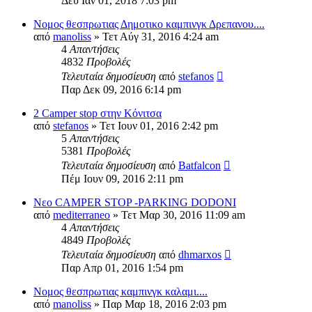
Δευ Ιαν 01, 2018 7:03 pm
Νομος θεσπρωτιας Δημοτικο καμπινγκ Δρεπανου....
από
manoliss
» Τετ Αύγ 31, 2016 4:24 am
4
Απαντήσεις
4832
Προβολές
Τελευταία δημοσίευση
από
stefanos
Παρ Δεκ 09, 2016 6:14 pm
2 Camper stop στην Κόνιτσα
από
stefanos
» Τετ Ιουν 01, 2016 2:42 pm
5
Απαντήσεις
5381
Προβολές
Τελευταία δημοσίευση
από
Batfalcon
Πέμ Ιουν 09, 2016 2:11 pm
Νεο CAMPER STOP -PARKING DODONI
από
mediterraneo
» Τετ Μαρ 30, 2016 11:09 am
4
Απαντήσεις
4849
Προβολές
Τελευταία δημοσίευση
από
dhmarxos
Παρ Απρ 01, 2016 1:54 pm
Νομος θεσπρωτιας καμπινγκ καλαμι....
από
manoliss
» Παρ Μαρ 18, 2016 2:03 pm