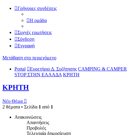
Γρήγορες συνδέσεις
Η ομάδα
Συχνές ερωτήσεις
Σύνδεση
Εγγραφή
Μετάβαση στο περιεχόμενο
Portal
Ευρετήριο Δ. Συζήτησης
CAMPING & CAMPER
STOP ΣΤΗN ΕΛΛΑΔΑ
ΚΡΗΤΗ
ΚΡΗΤΗ
Νέο Θέμα
2 θέματα • Σελίδα
1
από
1
Ανακοινώσεις
Απαντήσεις
Προβολές
Τελευταία δημοσίευση