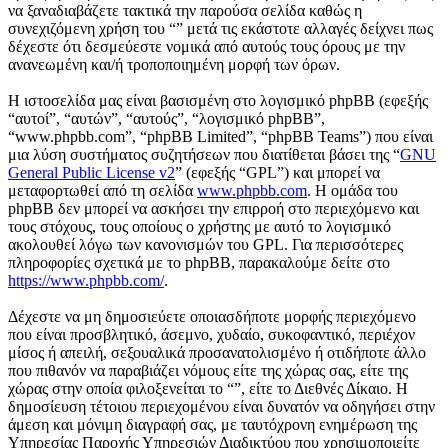
να ξαναδιαβάζετε τακτικά την παρούσα σελίδα καθώς η
συνεχιζόμενη χρήση του “” μετά τις εκάστοτε αλλαγές δείχνει πως
δέχεστε ότι δεσμεύεστε νομικά από αυτούς τους όρους με την
ανανεωμένη και/ή τροποποιημένη μορφή των όρων.
Η ιστοσελίδα μας είναι βασισμένη στο λογισμικό phpBB (εφεξής
“αυτοί”, “αυτών”, “αυτούς”, “λογισμικό phpBB”,
“www.phpbb.com”, “phpBB Limited”, “phpBB Teams”) που είναι
μια λύση συστήματος συζητήσεων που διατίθεται βάσει της “
GNU
General Public License v2
” (εφεξής “GPL”) και μπορεί να
μεταφορτωθεί από τη σελίδα
www.phpbb.com
. Η ομάδα του
phpBB δεν μπορεί να ασκήσει την επιρροή στο περιεχόμενο και
τους στόχους, τους οποίους ο χρήστης με αυτό το λογισμικό
ακολουθεί λόγω των κανονισμών του GPL. Για περισσότερες
πληροφορίες σχετικά με το phpBB, παρακαλούμε δείτε στο
https://www.phpbb.com/
.
Δέχεστε να μη δημοσιεύετε οποιασδήποτε μορφής περιεχόμενο
που είναι προσβλητικό, άσεμνο, χυδαίο, συκοφαντικό, περιέχον
μίσος ή απειλή, σεξουαλικά προσανατολισμένο ή οτιδήποτε άλλο
που πιθανόν να παραβιάζει νόμους είτε της χώρας σας, είτε της
χώρας στην οποία φιλοξενείται το “”, είτε το Διεθνές Δίκαιο. Η
δημοσίευση τέτοιου περιεχομένου είναι δυνατόν να οδηγήσει στην
άμεση και μόνιμη διαγραφή σας, με ταυτόχρονη ενημέρωση της
Υπηρεσίας Παροχής Υπηρεσιών Διαδικτύου που χρησιμοποιείτε