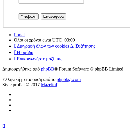
Portal
Όλοι οι χρόνοι είναι
UTC+03:00
Διαγραφή όλων των cookies Δ. Συζήτησης
Η ομάδα
Επικοινωνήστε μαζί μας
Δημιουργήθηκε από
phpBB
® Forum Software © phpBB Limited
Ελληνική μετάφραση από το
phpbbgr.com
Style proflat © 2017
Mazeltof