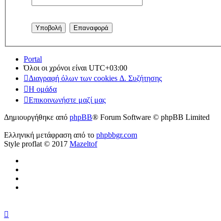
Portal
Όλοι οι χρόνοι είναι
UTC+03:00
Διαγραφή όλων των cookies Δ. Συζήτησης
Η ομάδα
Επικοινωνήστε μαζί μας
Δημιουργήθηκε από
phpBB
® Forum Software © phpBB Limited
Ελληνική μετάφραση από το
phpbbgr.com
Style proflat © 2017
Mazeltof