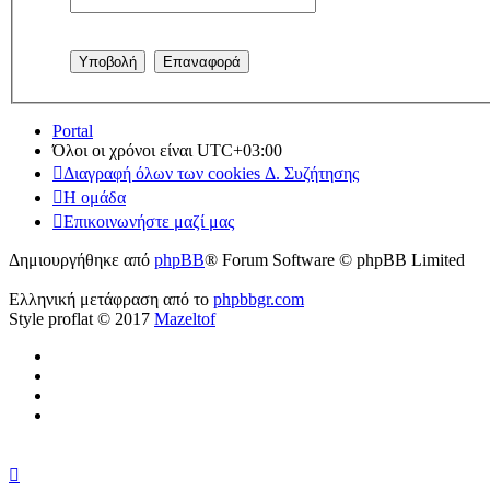
Portal
Όλοι οι χρόνοι είναι
UTC+03:00
Διαγραφή όλων των cookies Δ. Συζήτησης
Η ομάδα
Επικοινωνήστε μαζί μας
Δημιουργήθηκε από
phpBB
® Forum Software © phpBB Limited
Ελληνική μετάφραση από το
phpbbgr.com
Style proflat © 2017
Mazeltof