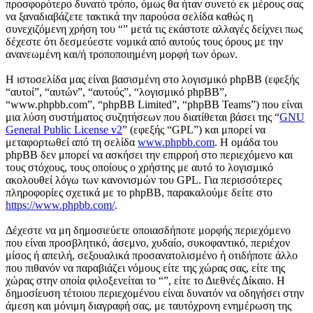
προσφορότερο δυνατό τρόπο, όμως θα ήταν συνετό εκ μέρους σας
να ξαναδιαβάζετε τακτικά την παρούσα σελίδα καθώς η
συνεχιζόμενη χρήση του “” μετά τις εκάστοτε αλλαγές δείχνει πως
δέχεστε ότι δεσμεύεστε νομικά από αυτούς τους όρους με την
ανανεωμένη και/ή τροποποιημένη μορφή των όρων.
Η ιστοσελίδα μας είναι βασισμένη στο λογισμικό phpBB (εφεξής
“αυτοί”, “αυτών”, “αυτούς”, “λογισμικό phpBB”,
“www.phpbb.com”, “phpBB Limited”, “phpBB Teams”) που είναι
μια λύση συστήματος συζητήσεων που διατίθεται βάσει της “
GNU
General Public License v2
” (εφεξής “GPL”) και μπορεί να
μεταφορτωθεί από τη σελίδα
www.phpbb.com
. Η ομάδα του
phpBB δεν μπορεί να ασκήσει την επιρροή στο περιεχόμενο και
τους στόχους, τους οποίους ο χρήστης με αυτό το λογισμικό
ακολουθεί λόγω των κανονισμών του GPL. Για περισσότερες
πληροφορίες σχετικά με το phpBB, παρακαλούμε δείτε στο
https://www.phpbb.com/
.
Δέχεστε να μη δημοσιεύετε οποιασδήποτε μορφής περιεχόμενο
που είναι προσβλητικό, άσεμνο, χυδαίο, συκοφαντικό, περιέχον
μίσος ή απειλή, σεξουαλικά προσανατολισμένο ή οτιδήποτε άλλο
που πιθανόν να παραβιάζει νόμους είτε της χώρας σας, είτε της
χώρας στην οποία φιλοξενείται το “”, είτε το Διεθνές Δίκαιο. Η
δημοσίευση τέτοιου περιεχομένου είναι δυνατόν να οδηγήσει στην
άμεση και μόνιμη διαγραφή σας, με ταυτόχρονη ενημέρωση της