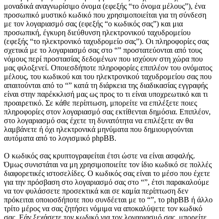
μοναδικά αναγνωρίσιμο όνομα (εφεξής “το όνομα μέλους”), ένα
προσωπικό μυστικό κωδικό που χρησιμοποιείται για τη σύνδεση
με τον λογαριασμό σας (εφεξής “ο κωδικός σας”) και μια
προσωπική, έγκυρη διεύθυνση ηλεκτρονικού ταχυδρομείου
(εφεξής “το ηλεκτρονικό ταχυδρομείο σας”). Οι πληροφορίες σας
σχετικά με το λογαριασμό σας στο “” προστατεύονται από τους
νόμους περί προστασίας δεδομένων που ισχύουν στη χώρα που
μας φιλοξενεί. Οποιεσδήποτε πληροφορίες επιπλέον του ονόματος
μέλους, του κωδικού και του ηλεκτρονικού ταχυδρομείου σας που
απαιτούνται από το “” κατά τη διάρκεια της διαδικασίας εγγραφής
είναι στην παρέκκλισή μας ως προς το τι είναι υποχρεωτικό και τι
προαιρετικό. Σε κάθε περίπτωση, μπορείτε να επιλέξετε ποιες
πληροφορίες στον λογαριασμό σας εκτίθενται δημόσια. Επιπλέον,
στο λογαριασμό σας έχετε τη δυνατότητα να επιλέξετε αν θα
λαμβάνετε ή όχι ηλεκτρονικά μηνύματα που δημιουργούνται
αυτόματα από το λογισμικό phpBB.
Ο κωδικός σας κρυπτογραφείται έτσι ώστε να είναι ασφαλής.
Όμως συνιστάται να μη χρησιμοποιείτε τον ίδιο κωδικό σε πολλές
διαφορετικές ιστοσελίδες. Ο κωδικός σας είναι το μέσο που έχετε
για την πρόσβαση στο λογαριασμό σας στο “”, έτσι παρακαλούμε
να τον φυλάσσετε προσεκτικά και σε καμία περίπτωση δεν
πρόκειται οποιοσδήποτε που συνδέεται με το “”, το phpBB ή άλλο
τρίτο μέρος να σας ζητήσει νόμιμα να αποκαλύψετε τον κωδικό
σας. Εάν ξεχάσετε τον κωδικό για τον λογαριασμό σας, μπορείτε