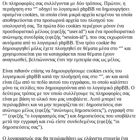
Οι πληροφορίες σας συλλέγονται με δύο τρόπους. Πρώτον, η
περιήγηση στο “” οδηγεί το λογισμικό phpBB να δημιουργήσει
ορισμένα cookies, τα οποία είναι μικρά αρχεία κειμένου τα οποία
αποθηκεύονται στα προσωρινά αρχεία του πλοηγού του
υπολογιστή σας. Τα πρώτα δύο cookies περιέχουν μόνον ένα
προσδιοριστικό μέλους (εφεξής “user-id”) και ένα προσδιοριστικό
ανώνυμης συνεδρίας (εφεξής “session-id”), που σας εκχωρούνται
αυτόματα από το λογισμικό phpBB. Ένα τρίτο cookie θα
δημιουργηθεί μόλις έχετε πλοηγηθεί σε θέματα μέσα στο “” και
χρησιμοποιείται για να καταγράφεται ποια θέματα έχουν
αναγνωσθεί, βελτιώνοντας έτσι την εμπειρία σας ως μέλος.
Είναι πιθανόν επίσης να δημιουργήσουμε cookies εκτός του
λογισμικού phpBB κατά την πλοήγησή σας στο “”, αν και αυτά
είναι έξω από το πεδίο αυτού του εγγράφου, το οποίο καλύπτει
μόνο τις σελίδες που δημιουργούνται από το λογισμικό phpBB. Ο
δεύτερος τρόπος με τον οποίο συλλέγουμε τις πληροφορίες σας
είναι με βάση το υλικό που μας υποβάλετε. Αυτό μπορεί να
περιλαμβάνει και να μην περιορίζεται σε: δημοσιεύσεις σαν
ανώνυμο μέλος (εφεξής “ανώνυμες δημοσιεύσεις”), εγγραφή στο
“” (εφεξής “ο λογαριασμός σας”) και δημοσιεύσεις που υποβάλετε
μετά την εγγραφή και ενώ είστε συνδεδεμένος (εφεξής “οι
δημοσιεύσεις σας”).
Ο λογαριασμός σας θα περιλαμβάνει ως ελάχιστα στοιχεία ένα