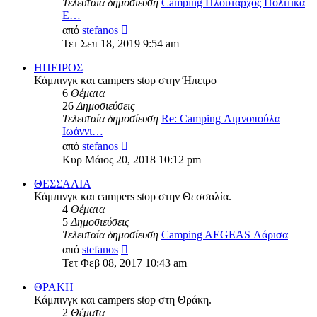
Τελευταία δημοσίευση
Camping Πλούταρχος Πολιτικά
Ε…
Προβολή
από
stefanos
της
Τετ Σεπ 18, 2019 9:54 am
τελευταίας
δημοσίευσης
ΗΠΕΙΡΟΣ
Κάμπινγκ και campers stop στην Ήπειρο
6
Θέματα
26
Δημοσιεύσεις
Τελευταία δημοσίευση
Re: Camping Λιμνοπούλα
Ιωάννι…
Προβολή
από
stefanos
της
Κυρ Μάιος 20, 2018 10:12 pm
τελευταίας
δημοσίευσης
ΘΕΣΣΑΛΙΑ
Κάμπινγκ και campers stop στην Θεσσαλία.
4
Θέματα
5
Δημοσιεύσεις
Τελευταία δημοσίευση
Camping AEGEAS Λάρισα
Προβολή
από
stefanos
της
Τετ Φεβ 08, 2017 10:43 am
τελευταίας
δημοσίευσης
ΘΡΑΚΗ
Κάμπινγκ και campers stop στη Θράκη.
2
Θέματα