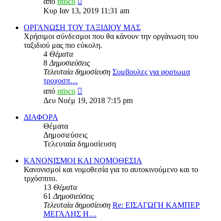
από
ntisco
της
Κυρ Ιαν 13, 2019 11:31 am
τελευταίας
δημοσίευσης
ΟΡΓΑΝΩΣΗ ΤΟΥ ΤΑΞΙΔΙΟΥ ΜΑΣ
Χρήσιμοι σύνδεσμοι που θα κάνουν την οργάνωση του
ταξιδιού μας πιο εύκολη.
4
Θέματα
8
Δημοσιεύσεις
Τελευταία δημοσίευση
Συμβουλες για φορτωμα
τροχοσπ…
Προβολή
από
ntisco
της
Δευ Νοέμ 19, 2018 7:15 pm
τελευταίας
δημοσίευσης
ΔΙΑΦΟΡΑ
Θέματα
Δημοσιεύσεις
Τελευταία δημοσίευση
ΚΑΝΟΝΙΣΜΟΙ ΚΑΙ ΝΟΜΟΘΕΣΙΑ
Κανονισμοί και νομοθεσία για το αυτοκινούμενο και το
τρχόσπιτο.
13
Θέματα
61
Δημοσιεύσεις
Τελευταία δημοσίευση
Re: ΕΙΣΑΓΩΓΗ ΚΑΜΠΕΡ
ΜΕΓΑΛΗΣ Η…