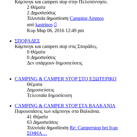
Κάμπινγκ και campers stop στην Πελοπόννησο.
2
Θέματα
2
Δημοσιεύσεις
Τελευταία δημοσίευση
Camping Ammos
Προβολή
από
kastrinos
της
Κυρ Μαρ 06, 2016 12:49 pm
τελευταίας
δημοσίευσης
ΣΠΟΡΑΔΕΣ
Κάμπινγκ και campers stop στις Σποράδες.
0
Θέματα
0
Δημοσιεύσεις
Δεν υπάρχουν δημοσιεύσεις
CAMPING & CAMPER STOP ΣΤΟ ΕΞΩΤΕΡΙΚΟ
Θέματα
Δημοσιεύσεις
Τελευταία δημοσίευση
CAMPING & CAMPER STOP ΣΤΑ ΒΑΛΚΑΝΙΑ
Παρουσιάσεις των κάμπινγκ στα Βαλκάνια.
41
Θέματα
63
Δημοσιεύσεις
Τελευταία δημοσίευση
Re: Camperstop bei Ivan
ΣΟΦΙΑ…