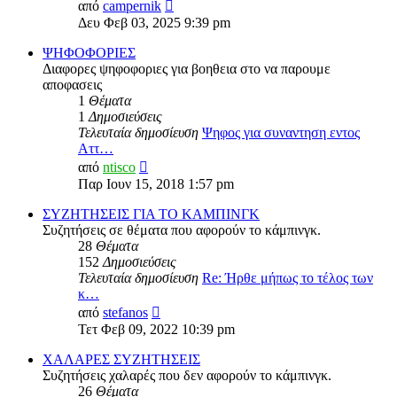
Προβολή
από
campernik
της
Δευ Φεβ 03, 2025 9:39 pm
τελευταίας
δημοσίευσης
ΨΗΦΟΦΟΡΙΕΣ
Διαφορες ψηφοφοριες για βοηθεια στο να παρουμε
αποφασεις
1
Θέματα
1
Δημοσιεύσεις
Τελευταία δημοσίευση
Ψηφος για συναντηση εντος
Αττ…
Προβολή
από
ntisco
της
Παρ Ιουν 15, 2018 1:57 pm
τελευταίας
δημοσίευσης
ΣΥΖΗΤΗΣΕΙΣ ΓΙΑ ΤΟ ΚΑΜΠΙΝΓΚ
Συζητήσεις σε θέματα που αφορούν το κάμπινγκ.
28
Θέματα
152
Δημοσιεύσεις
Τελευταία δημοσίευση
Re: Ήρθε μήπως το τέλος των
κ…
Προβολή
από
stefanos
της
Τετ Φεβ 09, 2022 10:39 pm
τελευταίας
δημοσίευσης
ΧΑΛΑΡΕΣ ΣΥΖΗΤΗΣΕΙΣ
Συζητήσεις χαλαρές που δεν αφορούν το κάμπινγκ.
26
Θέματα