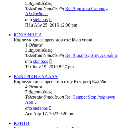
5
Δημοσιεύσεις
Τελευταία δημοσίευση
Re: Δημοτικό Camping
Αλεξανδρ…
Προβολή
από
stefanos
της
Πέμ Αύγ 25, 2016 12:36 pm
τελευταίας
δημοσίευσης
ΙΟΝΙΑ ΝΗΣΙΑ
Κάμπινγκ και campers stop στα Ιόνια νησιά.
1
Θέματα
3
Δημοσιεύσεις
Τελευταία δημοσίευση
Re: Διακοπές στην Λευκάδα
Προβολή
από
skinikos
της
Τετ Ιουν 19, 2019 8:27 pm
τελευταίας
δημοσίευσης
ΚΕΝΤΡΙΚΗ ΕΛΛΑΔΑ
Κάμπινγκ και campers stop στην Κεντρική Ελλάδα.
4
Θέματα
7
Δημοσιεύσεις
Τελευταία δημοσίευση
Re: Camper Stop /πάρκινγκ
Λου…
Προβολή
από
stefanos
της
Δευ Απρ 17, 2023 9:20 pm
τελευταίας
δημοσίευσης
ΚΡΗΤΗ