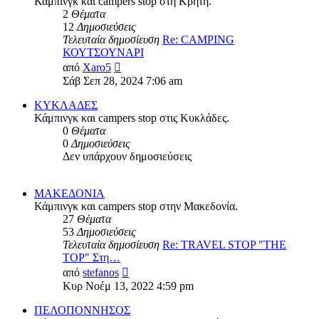
Κάμπινγκ και campers stop στη Κρήτη.
2
Θέματα
12
Δημοσιεύσεις
Τελευταία δημοσίευση
Re: CAMPING
ΚΟΥΤΣΟΥΝΑΡΙ
Προβολή
από
Xaro5
της
Σάβ Σεπ 28, 2024 7:06 am
τελευταίας
δημοσίευσης
ΚΥΚΛΑΔΕΣ
Κάμπινγκ και campers stop στις Κυκλάδες.
0
Θέματα
0
Δημοσιεύσεις
Δεν υπάρχουν δημοσιεύσεις
ΜΑΚΕΔΟΝΙΑ
Κάμπινγκ και campers stop στην Μακεδονία.
27
Θέματα
53
Δημοσιεύσεις
Τελευταία δημοσίευση
Re: TRAVEL STOP "THE
TOP" Στη…
Προβολή
από
stefanos
της
Κυρ Νοέμ 13, 2022 4:59 pm
τελευταίας
δημοσίευσης
ΠΕΛΟΠΟΝΝΗΣΟΣ