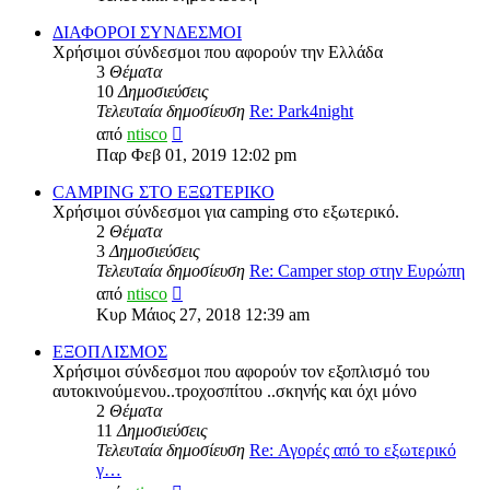
ΔΙΑΦΟΡΟΙ ΣΥΝΔΕΣΜΟΙ
Χρήσιμοι σύνδεσμοι που αφορούν την Ελλάδα
3
Θέματα
10
Δημοσιεύσεις
Τελευταία δημοσίευση
Re: Park4night
Προβολή
από
ntisco
της
Παρ Φεβ 01, 2019 12:02 pm
τελευταίας
δημοσίευσης
CAMPING ΣΤΟ ΕΞΩΤΕΡΙΚΟ
Χρήσιμοι σύνδεσμοι για camping στο εξωτερικό.
2
Θέματα
3
Δημοσιεύσεις
Τελευταία δημοσίευση
Re: Camper stop στην Ευρώπη
Προβολή
από
ntisco
της
Κυρ Μάιος 27, 2018 12:39 am
τελευταίας
δημοσίευσης
ΕΞΟΠΛΙΣΜΟΣ
Χρήσιμοι σύνδεσμοι που αφορούν τον εξοπλισμό του
αυτοκινούμενου..τροχοσπίτου ..σκηνής και όχι μόνο
2
Θέματα
11
Δημοσιεύσεις
Τελευταία δημοσίευση
Re: Αγορές από το εξωτερικό
γ…
Προβολή