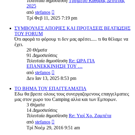
Τελευταία δημοσίευση
Τριήμερο Καθαράς Δευτέρας
2025
Προβολή
από
stefanos
της
Τρί Φεβ 11, 2025 7:19 pm
τελευταίας
δημοσίευσης
ΣΥΜΒΟΥΛΕΣ ΑΠΟΡΙΕΣ ΚΑΙ ΠΡΟΤΑΣΕΙΣ ΒΕΛΤΙΩΣΗΣ
ΤΟΥ FORUM
Ότι αφορά το φόρουμ τι δεν μας αρέσει..... τι θα θέλαμε να
έχει.
20
Θέματα
91
Δημοσιεύσεις
Τελευταία δημοσίευση
Re: ΩΡΑ ΓΙΑ
ΕΠΑΝΕΚΚΙΝΗΣΗ ΤΟΥ …
Προβολή
από
stefanos
της
Δευ Ιαν 13, 2025 8:53 pm
τελευταίας
δημοσίευσης
ΤΟ ΒΗΜΑ ΤΟΥ ΕΠΑΓΓΕΛΜΑΤΙΑ
Εδω θα βρειτε ολους τους συνεργαζομενους επαγγελματιες
μας στον χωρο του Camping αλλα και των Εμπορων.
3
Θέματα
14
Δημοσιεύσεις
Τελευταία δημοσίευση
Re: Υιοί Χρ. Ζαμπέτα
Προβολή
από
stefanos
της
Τρί Νοέμ 29, 2016 9:51 am
τελευταίας