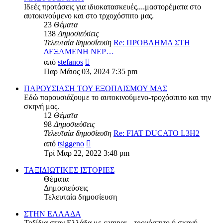
Ιδεές προτάσεις για ιδιοκατασκευές....μαστορέματα στο
αυτοκινούμενο και στο τρχοχόσπιτο μας.
23
Θέματα
138
Δημοσιεύσεις
Τελευταία δημοσίευση
Re: ΠΡΟΒΛΗΜΑ ΣΤΗ
ΔΕΞΑΜΕΝΗ ΝΕΡ…
Προβολή
από
stefanos
της
Παρ Μάιος 03, 2024 7:35 pm
τελευταίας
δημοσίευσης
ΠΑΡΟΥΣΙΑΣΗ ΤΟΥ ΕΞΟΠΛΙΣΜΟΥ ΜΑΣ
Εδώ παρουσιάζουμε το αυτοκινούμενο-τροχόσπιτο και την
σκηνή μας.
12
Θέματα
98
Δημοσιεύσεις
Τελευταία δημοσίευση
Re: FIAT DUCATO L3H2
Προβολή
από
tsiggeno
της
Τρί Μαρ 22, 2022 3:48 pm
τελευταίας
δημοσίευσης
ΤΑΞΙΔΙΩΤΙΚΕΣ ΙΣΤΟΡΙΕΣ
Θέματα
Δημοσιεύσεις
Τελευταία δημοσίευση
ΣΤΗΝ ΕΛΛΑΔΑ
Ταξίδια στην Ελλάδα με camper... τροχόσπιτο ή σκηνή