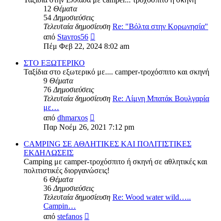
12
Θέματα
54
Δημοσιεύσεις
Τελευταία δημοσίευση
Re: "Βόλτα στην Κορωνησία"
Προβολή
από
Stavros56
της
Πέμ Φεβ 22, 2024 8:02 am
τελευταίας
δημοσίευσης
ΣΤΟ ΕΞΩΤΕΡΙΚΟ
Ταξίδια στο εξωτερικό με.... camper-τροχόσπιτο και σκηνή
9
Θέματα
76
Δημοσιεύσεις
Τελευταία δημοσίευση
Re: Λίμνη Μπατάκ Βουλγαρία
με…
Προβολή
από
dhmarxos
της
Παρ Νοέμ 26, 2021 7:12 pm
τελευταίας
δημοσίευσης
CAMPING ΣΕ ΑΘΛΗΤΙΚΕΣ ΚΑΙ ΠΟΛΙΤΙΣΤΙΚΕΣ
ΕΚΔΗΛΩΣΕΙΣ
Camping με camper-τροχόσπιτο ή σκηνή σε αθλητικές και
πολιτιστικές διοργανώσεις!
6
Θέματα
36
Δημοσιεύσεις
Τελευταία δημοσίευση
Re: Wood water wild…..
Campin…
Προβολή
από
stefanos