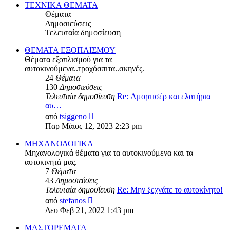
δημοσίευσης
ΤΕΧΝΙΚΑ ΘΕΜΑΤΑ
Θέματα
Δημοσιεύσεις
Τελευταία δημοσίευση
ΘΕΜΑΤΑ ΕΞΟΠΛΙΣΜΟΥ
Θέματα εξοπλισμού για τα
αυτοκινούμενα..τροχόσπιτα..σκηνές.
24
Θέματα
130
Δημοσιεύσεις
Τελευταία δημοσίευση
Re: Αμορτισέρ και ελατήρια
αυ…
Προβολή
από
tsiggeno
της
Παρ Μάιος 12, 2023 2:23 pm
τελευταίας
δημοσίευσης
ΜΗΧΑΝΟΛΟΓΙΚΑ
Μηχανολογικά θέματα για τα αυτοκινούμενα και τα
αυτοκινητά μας.
7
Θέματα
43
Δημοσιεύσεις
Τελευταία δημοσίευση
Re: Μην ξεχνάτε το αυτοκίνητο!
Προβολή
από
stefanos
της
Δευ Φεβ 21, 2022 1:43 pm
τελευταίας
δημοσίευσης
ΜΑΣΤΟΡΕΜΑΤΑ