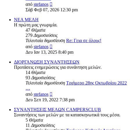
Προβολή
από
stefanos
της
Σάβ Φεβ 07, 2026 12:30 pm
τελευταίας
δημοσίευσης
ΝΕΑ ΜΕΛΗ
Η πρώτη μας γνωριμία.
47
Θέματα
279
Δημοσιεύσεις
Τελευταία δημοσίευση
Re: Γεια σε όλους!
Προβολή
από
stefanos
της
Δευ Ιαν 13, 2025 8:40 pm
τελευταίας
δημοσίευσης
ΔΙΟΡΓΑΝΩΣΗ ΣΥΝΑΝΤΗΣΕΩΝ
Προτάσεις ενημερώσεις για συνάντηση μελών.
14
Θέματα
93
Δημοσιεύσεις
Τελευταία δημοσίευση
Τριήμερο 28ης Οκτωβρίου 2022
…
Προβολή
από
stefanos
της
Δευ Σεπ 19, 2022 7:38 pm
τελευταίας
δημοσίευσης
ΣΥΝΑΝΤΗΣΕΙΣ ΜΕΛΩΝ CAMPERSCLUB
Συναντήσεις των μελών με τα κατασκηνωτικά τους μέσα.
5
Θέματα
11
Δημοσιεύσεις