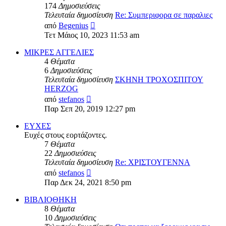
174
Δημοσιεύσεις
Τελευταία δημοσίευση
Re: Συμπεριφορα σε παραλιες
Προβολή
από
Begenius
της
Τετ Μάιος 10, 2023 11:53 am
τελευταίας
δημοσίευσης
ΜΙΚΡΕΣ ΑΓΓΕΛΙΕΣ
4
Θέματα
6
Δημοσιεύσεις
Τελευταία δημοσίευση
ΣΚΗΝΗ ΤΡΟΧΟΣΠΙΤΟΥ
HERZOG
Προβολή
από
stefanos
της
Παρ Σεπ 20, 2019 12:27 pm
τελευταίας
δημοσίευσης
ΕΥΧΕΣ
Ευχές στους εορτάζοντες.
7
Θέματα
22
Δημοσιεύσεις
Τελευταία δημοσίευση
Re: ΧΡΙΣΤΟΥΓΕΝΝΑ
Προβολή
από
stefanos
της
Παρ Δεκ 24, 2021 8:50 pm
τελευταίας
δημοσίευσης
ΒΙΒΛΙΟΘΗΚΗ
8
Θέματα
10
Δημοσιεύσεις