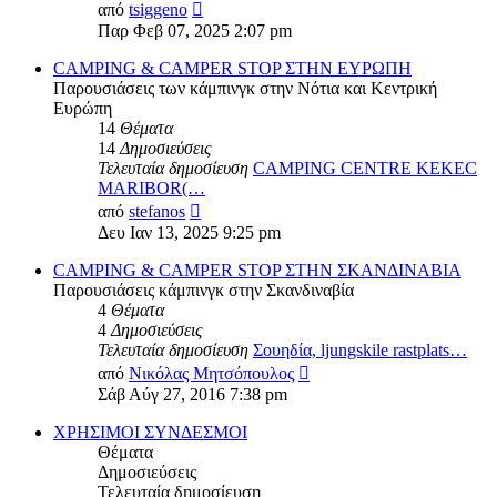
Προβολή
από
tsiggeno
της
Παρ Φεβ 07, 2025 2:07 pm
τελευταίας
δημοσίευσης
CAMPING & CAMPER STOP ΣΤΗΝ ΕΥΡΩΠΗ
Παρουσιάσεις των κάμπινγκ στην Νότια και Κεντρική
Ευρώπη
14
Θέματα
14
Δημοσιεύσεις
Τελευταία δημοσίευση
CAMPING CENTRE KEKEC
MARIBOR(…
Προβολή
από
stefanos
της
Δευ Ιαν 13, 2025 9:25 pm
τελευταίας
δημοσίευσης
CAMPING & CAMPER STOP ΣΤΗΝ ΣΚΑΝΔΙΝΑΒΙΑ
Παρουσιάσεις κάμπινγκ στην Σκανδιναβία
4
Θέματα
4
Δημοσιεύσεις
Τελευταία δημοσίευση
Σουηδία, ljungskile rastplats…
Προβολή
από
Νικόλας Μητσόπουλος
της
Σάβ Αύγ 27, 2016 7:38 pm
τελευταίας
δημοσίευσης
ΧΡΗΣΙΜΟΙ ΣΥΝΔΕΣΜΟΙ
Θέματα
Δημοσιεύσεις
Τελευταία δημοσίευση