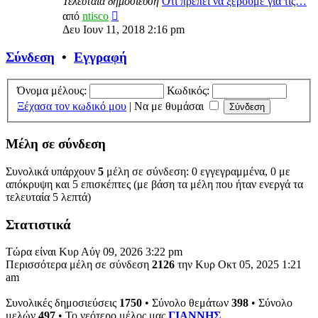
Τελευταία δημοσίευση
Οτι πρεπει να ξερουμε για τις…
Προβολή
από
ntisco
της
Δευ Ιουν 11, 2018 2:16 pm
τελευταίας
δημοσίευσης
Σύνδεση
•
Εγγραφή
Όνομα μέλους:
Κωδικός:
Ξέχασα τον κωδικό μου
|
Να με θυμάσαι
Μέλη σε σύνδεση
Συνολικά υπάρχουν
5
μέλη σε σύνδεση: 0 εγγεγραμμένα, 0 με
απόκρυψη και 5 επισκέπτες (με βάση τα μέλη που ήταν ενεργά τα
τελευταία 5 λεπτά)
Στατιστικά
Τώρα είναι Κυρ Αύγ 09, 2026 3:22 pm
Περισσότερα μέλη σε σύνδεση
2126
την Κυρ Οκτ 05, 2025 1:21
am
Συνολικές δημοσιεύσεις
1750
• Σύνολο θεμάτων
398
• Σύνολο
μελών
497
• Το νεότερο μέλος μας
ΓΙΑΝΝΗΣ