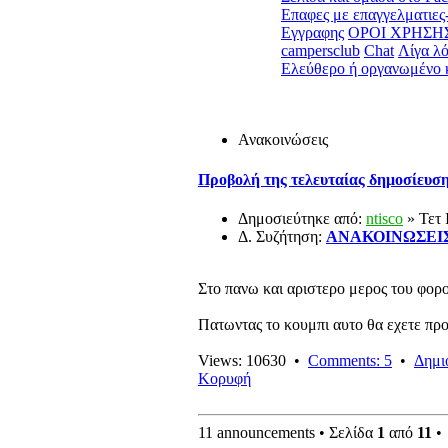
Επαφες με επαγγελματιε
Εγγραφης
ΟΡΟΙ ΧΡΗΣΗ
campersclub
Chat
Λίγα λό
Ελεύθερο ή οργανωμένο 
Ανακοινώσεις
Προβολή της τελευταίας δημοσίευσ
Δημοσιεύτηκε από:
ntisco
» Τετ 
Δ. Συζήτηση:
ΑΝΑΚΟΙΝΩΣΕΙ
Στο πανω και αριστερο μερος του φορο
Πατωντας το κουμπι αυτο θα εχετε προ
Views: 10630 •
Comments: 5
•
Δημι
Κορυφή
11 announcements • Σελίδα
1
από
11
•