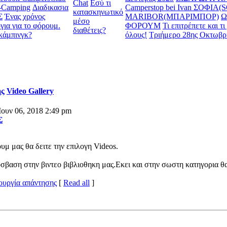
Chat
Εσύ τι
ς-Camping
Διαδικασια
Camperstop bei Ivan ΣΟΦΙΑ(
κατασκηνωτικό
Σ
Ένας χρόνος
MARIBOR(ΜΠΑΡΙΜΠΟΡ)
Ω
μέσο
για για το φόρουμ.
ΦΟΡΟΥΜ
Τι επιτρέπετε και τ
διαθέτεις?
κάμπινγκ?
όλους!
Τριήμερο 28ης Οκτωβρ
ης
Video Gallery
Ιουν 06, 2018 2:49 pm
Σ
υμ μας θα δειτε την επιλογη Videos.
σβαση στην βιντεο βιβλιοθηκη μας.Εκει και στην σωστη κατηγορια θ
ουργία απάντησης
[
Read all
]