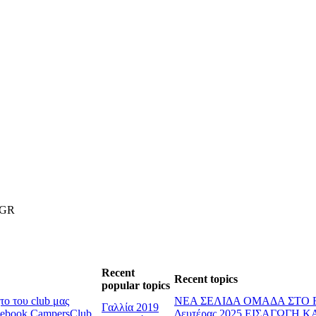
.GR
Recent
Recent topics
popular topics
ο του club μας
ΝΕΑ ΣΕΛΙΔΑ ΟΜΑΔΑ ΣΤΟ
Γαλλία 2019
cebook CampersClub
Δευτέρας 2025
ΕΙΣΑΓΩΓΗ Κ