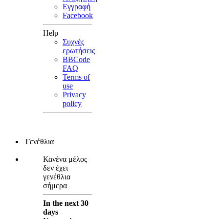
Εγγραφή
Facebook
Help
Συχνές
ερωτήσεις
BBCode
FAQ
Terms of
use
Privacy
policy
Γενέθλια
Κανένα μέλος
δεν έχει
γενέθλια
σήμερα
In the next 30
days