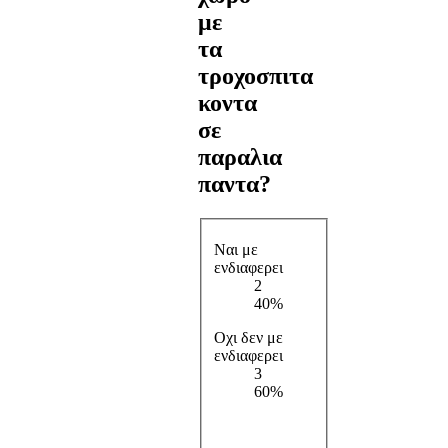
με
τα
τροχοσπιτα
κοντα
σε
παραλια
παντα?
Ναι με
ενδιαφερει
2
40%
Οχι δεν με
ενδιαφερει
3
60%