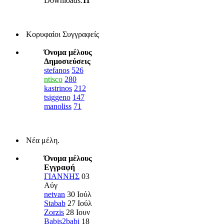
Downloads:
11
Κορυφαίοι Συγγραφείς
Όνομα μέλους
Δημοσιεύσεις
stefanos
526
ntisco
280
kastrinos
212
tsiggeno
147
manoliss
71
Νέα μέλη.
Όνομα μέλους
Εγγραφή
ΓΙΑΝΝΗΣ
03
Αύγ
netvan
30 Ιούλ
Stabab
27 Ιούλ
Zorzis
28 Ιουν
Babis2babi
18