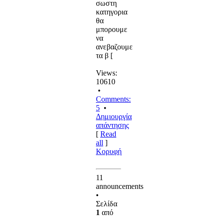
σωστη
κατηγορια
θα
μπορουμε
να
ανεβαζουμε
τα β [
Views:
10610
•
Comments:
5
•
Δημιουργία
απάντησης
[
Read
all
]
Κορυφή
11
announcements
•
Σελίδα
1
από