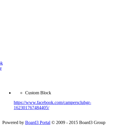
ok
e
Custom Block
https://www.facebook.com/campersclubgr-
162301767484405/
Powered by
Board3 Portal
© 2009 - 2015 Board3 Group