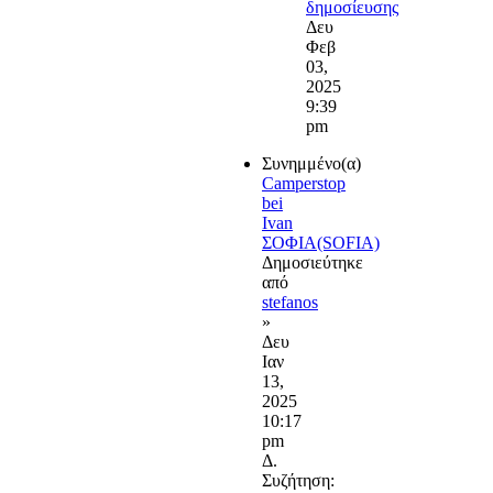
δημοσίευσης
Δευ
Φεβ
03,
2025
9:39
pm
Συνημμένο(α)
Camperstop
bei
Ivan
ΣΟΦΙΑ(SOFIA)
Δημοσιεύτηκε
από
stefanos
»
Δευ
Ιαν
13,
2025
10:17
pm
Δ.
Συζήτηση: