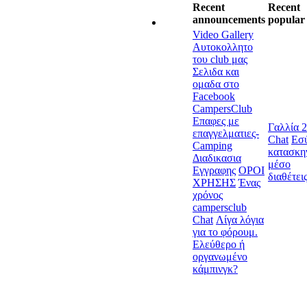
Recent
Recent
announcements
popular 
Video Gallery
Αυτοκολλητο
του club μας
Σελιδα και
ομαδα στο
Facebook
CampersClub
Επαφες με
Γαλλία 
επαγγελματιες-
Chat
Εσύ
Camping
κατασκη
Διαδικασια
μέσο
Εγγραφης
ΟΡΟΙ
διαθέτει
ΧΡΗΣΗΣ
Ένας
χρόνος
campersclub
Chat
Λίγα λόγια
για το φόρουμ.
Ελεύθερο ή
οργανωμένο
κάμπινγκ?