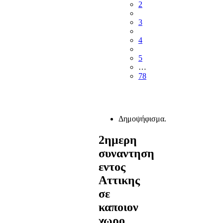
2
3
4
5
…
78
Δημοψήφισμα.
2ημερη
συναντηση
εντος
Αττικης
σε
καποιον
χωρο