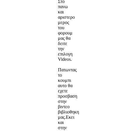
Στο
πανω
και
αριστερο
μερος
του
φορουμ
μας θα
δειτε
την
επιλογη
Videos.
Πατωντας
το
κουμπι
αυτο θα
εχετε
προσβαση
στην
βιντεο
βιβλιοθηκη
μας.Εκει
και
στην