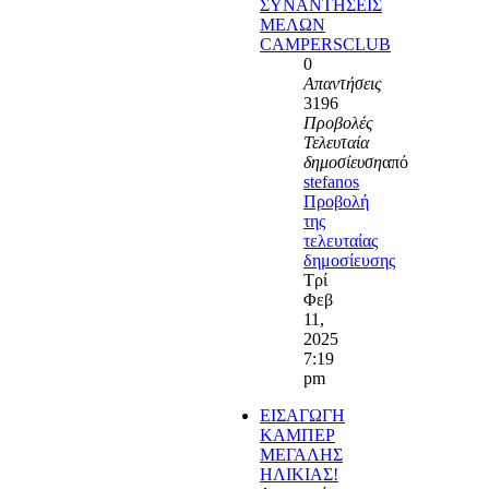
ΣΥΝΑΝΤΗΣΕΙΣ
ΜΕΛΩΝ
CAMPERSCLUB
0
Απαντήσεις
3196
Προβολές
Τελευταία
δημοσίευση
από
stefanos
Προβολή
της
τελευταίας
δημοσίευσης
Τρί
Φεβ
11,
2025
7:19
pm
ΕΙΣΑΓΩΓΗ
ΚΑΜΠΕΡ
ΜΕΓΑΛΗΣ
ΗΛΙΚΙΑΣ!