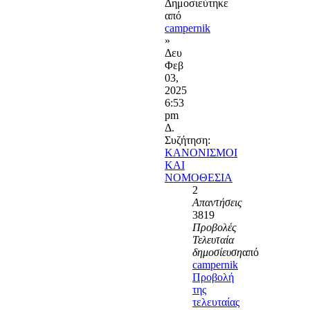
Δημοσιεύτηκε
από
campernik
»
Δευ
Φεβ
03,
2025
6:53
pm
Δ.
Συζήτηση:
ΚΑΝΟΝΙΣΜΟΙ
ΚΑΙ
ΝΟΜΟΘΕΣΙΑ
2
Απαντήσεις
3819
Προβολές
Τελευταία
δημοσίευση
από
campernik
Προβολή
της
τελευταίας