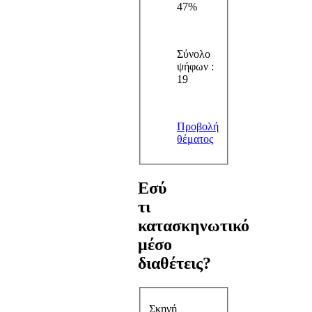
47%
Σύνολο
ψήφων :
19
Προβολή
θέματος
Εσύ
τι
κατασκηνωτικό
μέσο
διαθέτεις?
Σκηνή