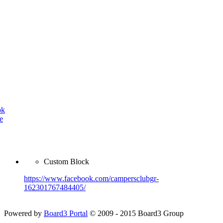
ok
e
Custom Block
https://www.facebook.com/campersclubgr-
162301767484405/
Powered by
Board3 Portal
© 2009 - 2015 Board3 Group