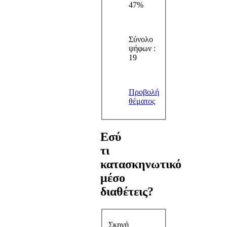
47%
Σύνολο
ψήφων :
19
Προβολή
θέματος
Εσύ
τι
κατασκηνωτικό
μέσο
διαθέτεις?
Σκηνή