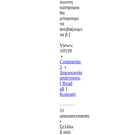
σωστη
κατηγορια
θα
μπορουμε
να
ανεβαζουμε
τα β [
Views:
10539
•
Comments:
5
•
Δημιουργία
απάντησης
[
Read
all
]
Κορυφή
11
announcements
•
Σελίδα
1
από