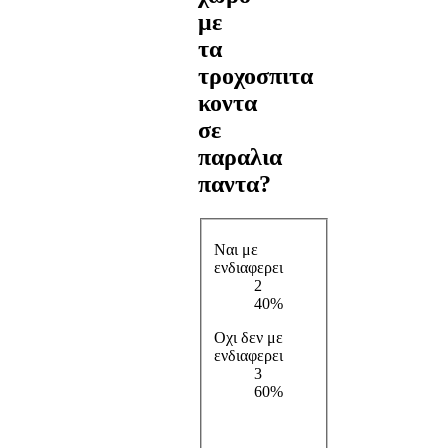
με
τα
τροχοσπιτα
κοντα
σε
παραλια
παντα?
Ναι με
ενδιαφερει
2
40%
Οχι δεν με
ενδιαφερει
3
60%