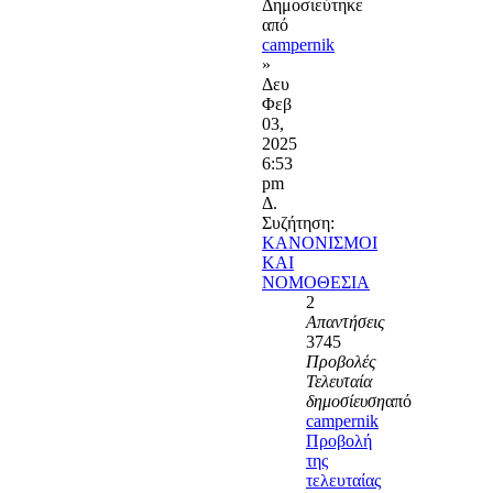
Δημοσιεύτηκε
από
campernik
»
Δευ
Φεβ
03,
2025
6:53
pm
Δ.
Συζήτηση:
ΚΑΝΟΝΙΣΜΟΙ
ΚΑΙ
ΝΟΜΟΘΕΣΙΑ
2
Απαντήσεις
3745
Προβολές
Τελευταία
δημοσίευση
από
campernik
Προβολή
της
τελευταίας