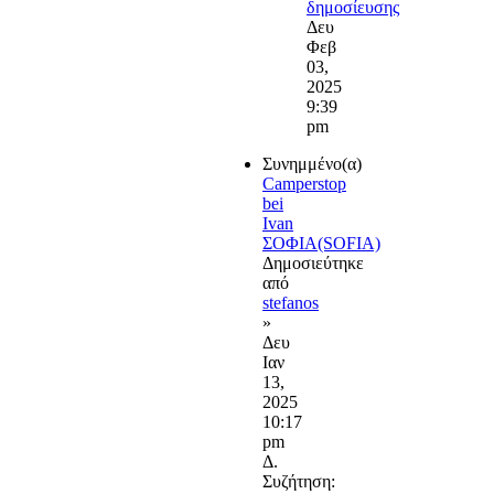
δημοσίευσης
Δευ
Φεβ
03,
2025
9:39
pm
Συνημμένο(α)
Camperstop
bei
Ivan
ΣΟΦΙΑ(SOFIA)
Δημοσιεύτηκε
από
stefanos
»
Δευ
Ιαν
13,
2025
10:17
pm
Δ.
Συζήτηση: