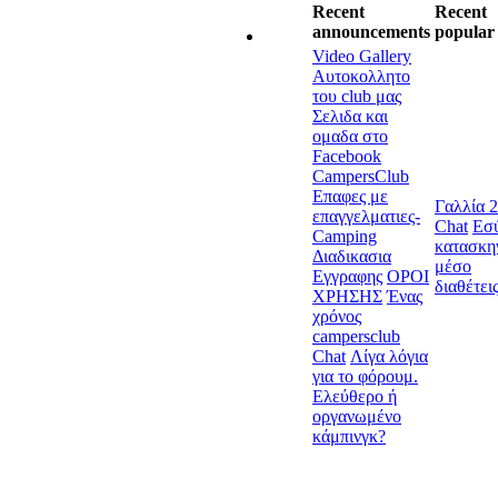
Recent
Recent
announcements
popular 
Video Gallery
Αυτοκολλητο
του club μας
Σελιδα και
ομαδα στο
Facebook
CampersClub
Επαφες με
Γαλλία 
επαγγελματιες-
Chat
Εσύ
Camping
κατασκη
Διαδικασια
μέσο
Εγγραφης
ΟΡΟΙ
διαθέτει
ΧΡΗΣΗΣ
Ένας
χρόνος
campersclub
Chat
Λίγα λόγια
για το φόρουμ.
Ελεύθερο ή
οργανωμένο
κάμπινγκ?