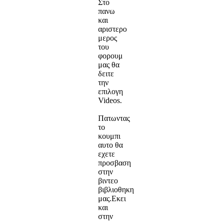
Στο
πανω
και
αριστερο
μερος
του
φορουμ
μας θα
δειτε
την
επιλογη
Videos.
Πατωντας
το
κουμπι
αυτο θα
εχετε
προσβαση
στην
βιντεο
βιβλιοθηκη
μας.Εκει
και
στην