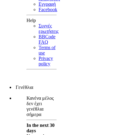
Εγγραφή
Facebook
Help
Συχνές
ερωτήσεις
BBCode
FAQ
Terms of
use
Privacy
policy
Γενέθλια
Κανένα μέλος
δεν έχει
γενέθλια
σήμερα
In the next 30
days