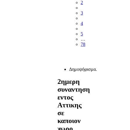
2
3
4
5
…
78
Δημοψήφισμα.
2ημερη
συναντηση
εντος
Αττικης
σε
καποιον
χωρο