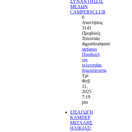
ΣΥΝΑΝΤΗΣΕΙΣ
ΜΕΛΩΝ
CAMPERSCLUB
0
Απαντήσεις
3141
Προβολές
Τελευταία
δημοσίευση
από
stefanos
Προβολή
της
τελευταίας
δημοσίευσης
Τρί
Φεβ
11,
2025
7:19
pm
ΕΙΣΑΓΩΓΗ
ΚΑΜΠΕΡ
ΜΕΓΑΛΗΣ
ΗΛΙΚΙΑΣ!