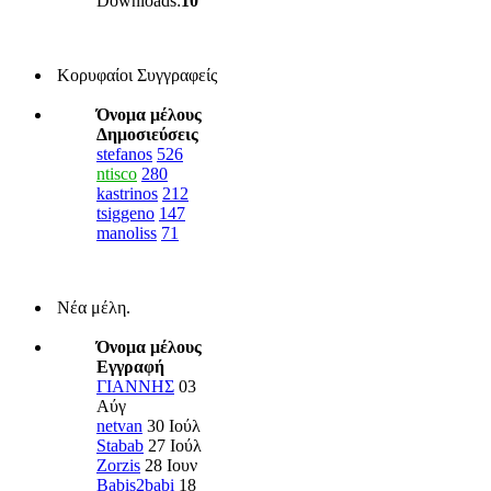
Downloads:
10
Κορυφαίοι Συγγραφείς
Όνομα μέλους
Δημοσιεύσεις
stefanos
526
ntisco
280
kastrinos
212
tsiggeno
147
manoliss
71
Νέα μέλη.
Όνομα μέλους
Εγγραφή
ΓΙΑΝΝΗΣ
03
Αύγ
netvan
30 Ιούλ
Stabab
27 Ιούλ
Zorzis
28 Ιουν
Babis2babi
18