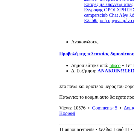
Επαφες με επαγγελματιε
Εγγραφης
ΟΡΟΙ ΧΡΗΣΗ
campersclub
Chat
Λίγα λό
Ελεύθερο ή οργανωμένο 
Ανακοινώσεις
Προβολή της τελευταίας δημοσίευσ
Δημοσιεύτηκε από:
ntisco
» Τετ 
Δ. Συζήτηση:
ΑΝΑΚΟΙΝΩΣΕΙ
Στο πανω και αριστερο μερος του φορο
Πατωντας το κουμπι αυτο θα εχετε προ
Views: 10576 •
Comments: 5
•
Δημι
Κορυφή
11 announcements • Σελίδα
1
από
11
•