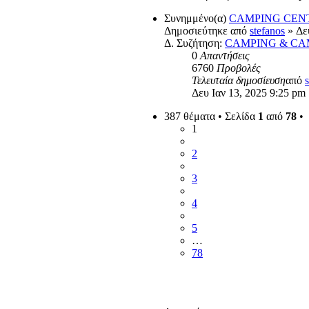
Συνημμένο(α)
CAMPING CEN
Δημοσιεύτηκε από
stefanos
» Δευ
Δ. Συζήτηση:
CAMPING & CA
0
Απαντήσεις
6760
Προβολές
Τελευταία δημοσίευση
από
Δευ Ιαν 13, 2025 9:25 pm
387 θέματα • Σελίδα
1
από
78
•
1
2
3
4
5
…
78