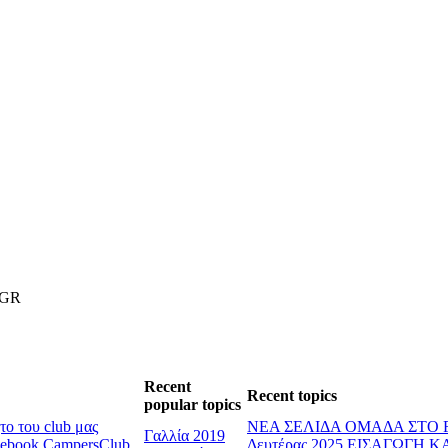
.GR
Recent
Recent topics
popular topics
ο του club μας
ΝΕΑ ΣΕΛΙΔΑ ΟΜΑΔΑ ΣΤΟ
Γαλλία 2019
cebook CampersClub
Δευτέρας 2025
ΕΙΣΑΓΩΓΗ Κ