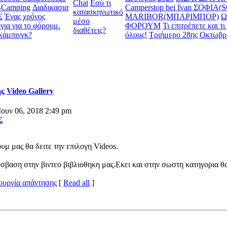
Chat
Εσύ τι
ς-Camping
Διαδικασια
Camperstop bei Ivan ΣΟΦΙΑ(
κατασκηνωτικό
Σ
Ένας χρόνος
MARIBOR(ΜΠΑΡΙΜΠΟΡ)
Ω
μέσο
για για το φόρουμ.
ΦΟΡΟΥΜ
Τι επιτρέπετε και τ
διαθέτεις?
κάμπινγκ?
όλους!
Τριήμερο 28ης Οκτωβρ
ης
Video Gallery
Ιουν 06, 2018 2:49 pm
Σ
υμ μας θα δειτε την επιλογη Videos.
σβαση στην βιντεο βιβλιοθηκη μας.Εκει και στην σωστη κατηγορια θ
ουργία απάντησης
[
Read all
]