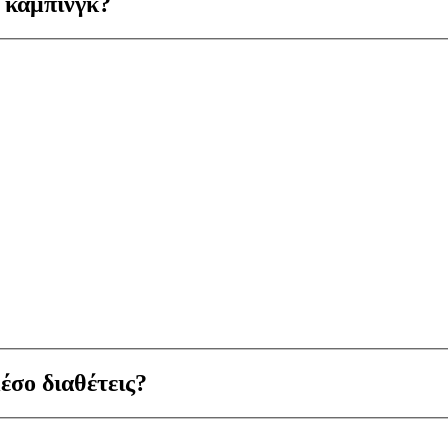
 κάμπινγκ?
έσο διαθέτεις?