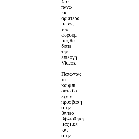
Στο
πανω
και
αριστερο
μερος
του
φορουμ
μας θα
δειτε
την
επιλογη
Videos.
Πατωντας
το
κουμπι
αυτο θα
εχετε
προσβαση
στην
βιντεο
βιβλιοθηκη
μας.Εκει
και
στην