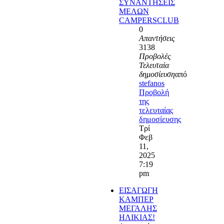
ΣΥΝΑΝΤΗΣΕΙΣ
ΜΕΛΩΝ
CAMPERSCLUB
0
Απαντήσεις
3138
Προβολές
Τελευταία
δημοσίευση
από
stefanos
Προβολή
της
τελευταίας
δημοσίευσης
Τρί
Φεβ
11,
2025
7:19
pm
ΕΙΣΑΓΩΓΗ
ΚΑΜΠΕΡ
ΜΕΓΑΛΗΣ
ΗΛΙΚΙΑΣ!