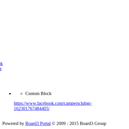
ok
e
Custom Block
https://www.facebook.com/campersclubgr-
162301767484405/
Powered by
Board3 Portal
© 2009 - 2015 Board3 Group