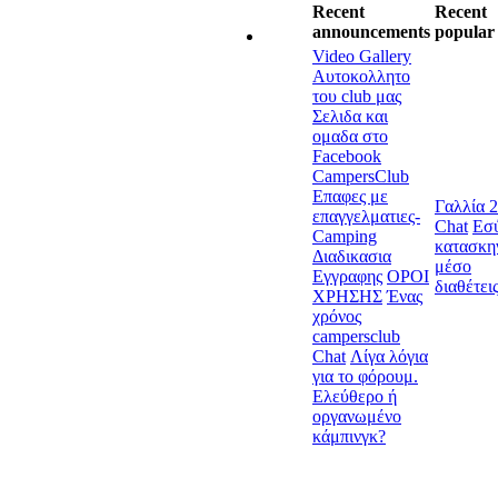
Recent
Recent
announcements
popular 
Video Gallery
Αυτοκολλητο
του club μας
Σελιδα και
ομαδα στο
Facebook
CampersClub
Επαφες με
Γαλλία 
επαγγελματιες-
Chat
Εσύ
Camping
κατασκη
Διαδικασια
μέσο
Εγγραφης
ΟΡΟΙ
διαθέτει
ΧΡΗΣΗΣ
Ένας
χρόνος
campersclub
Chat
Λίγα λόγια
για το φόρουμ.
Ελεύθερο ή
οργανωμένο
κάμπινγκ?