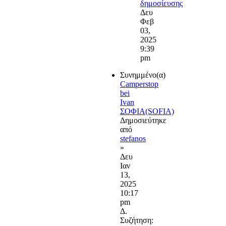
δημοσίευσης
Δευ
Φεβ
03,
2025
9:39
pm
Συνημμένο(α)
Camperstop
bei
Ivan
ΣΟΦΙΑ(SOFIA)
Δημοσιεύτηκε
από
stefanos
»
Δευ
Ιαν
13,
2025
10:17
pm
Δ.
Συζήτηση: