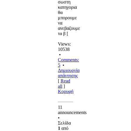
σωστη
κατηγορια
θα
μπορουμε
να
ανεβαζουμε
τα β [
Views:
10538
•
Comments:
5
•
Δημιουργία
απάντησης
[
Read
all
]
Κορυφή
11
announcements
•
Σελίδα
1
από