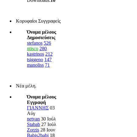
Downloads:
10
Κορυφαίοι Συγγραφείς
Όνομα μέλους
Δημοσιεύσεις
stefanos
526
ntisco
280
kastrinos
212
tsiggeno
147
manoliss
71
Νέα μέλη.
Όνομα μέλους
Εγγραφή
ΓΙΑΝΝΗΣ
03
Αύγ
netvan
30 Ιούλ
Stabab
27 Ιούλ
Zorzis
28 Ιουν
Babis2babi
18