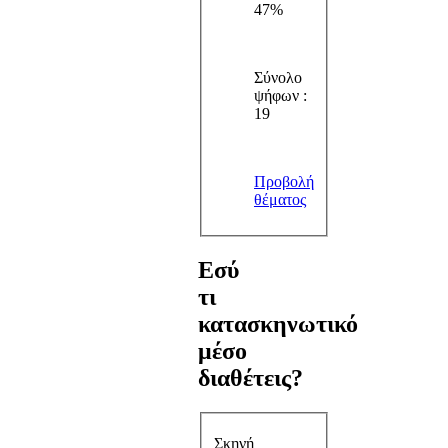
47%
Σύνολο
ψήφων :
19
Προβολή
θέματος
Εσύ
τι
κατασκηνωτικό
μέσο
διαθέτεις?
Σκηνή