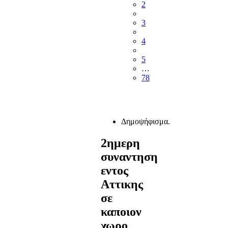
2
3
4
5
…
78
Δημοψήφισμα.
2ημερη
συναντηση
εντος
Αττικης
σε
καποιον
χωρο