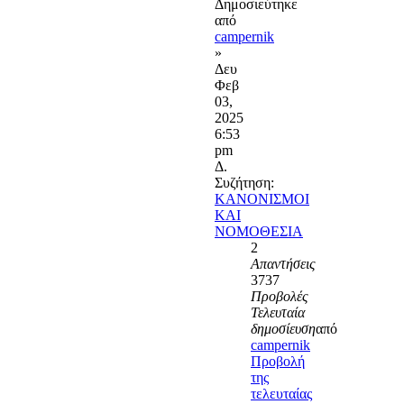
Δημοσιεύτηκε
από
campernik
»
Δευ
Φεβ
03,
2025
6:53
pm
Δ.
Συζήτηση:
ΚΑΝΟΝΙΣΜΟΙ
ΚΑΙ
ΝΟΜΟΘΕΣΙΑ
2
Απαντήσεις
3737
Προβολές
Τελευταία
δημοσίευση
από
campernik
Προβολή
της
τελευταίας