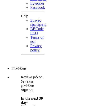
Εγγραφή
Facebook
Help
Συχνές
ερωτήσεις
BBCode
FAQ
Terms of
use
Privacy
policy
Γενέθλια
Κανένα μέλος
δεν έχει
γενέθλια
σήμερα
In the next 30
days