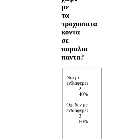
με
τα
τροχοσπιτα
κοντα
σε
παραλια
παντα?
Ναι με
ενδιαφερει
2
40%
Οχι δεν με
ενδιαφερει
3
60%