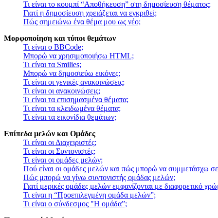
Τι είναι το κουμπί “Αποθήκευση” στη δημοσίευση θέματος;
Γιατί η δημοσίευση χρειάζεται να εγκριθεί;
Πώς σημειώνω ένα θέμα μου ως νέο;
Μορφοποίηση και τύποι θεμάτων
Τι είναι ο BBCode;
Μπορώ να χρησιμοποιήσω HTML;
Τι είναι τα Smilies;
Μπορώ να δημοσιεύω εικόνες;
Τι είναι οι γενικές ανακοινώσεις;
Τι είναι οι ανακοινώσεις;
Τι είναι τα επισημασμένα θέματα;
Τι είναι τα κλειδωμένα θέματα;
Τι είναι τα εικονίδια θεμάτων;
Επίπεδα μελών και Ομάδες
Τι είναι οι Διαχειριστές;
Τι είναι οι Συντονιστές;
Τι είναι οι ομάδες μελών;
Πού είναι οι ομάδες μελών και πώς μπορώ να συμμετάσχω σε
Πώς μπορώ να γίνω συντονιστής ομάδας μελών;
Γιατί μερικές ομάδες μελών εμφανίζονται με διαφορετικό χρώ
Τι είναι η “Προεπιλεγμένη ομάδα μελών”;
Τι είναι ο σύνδεσμος "Η ομάδα”;