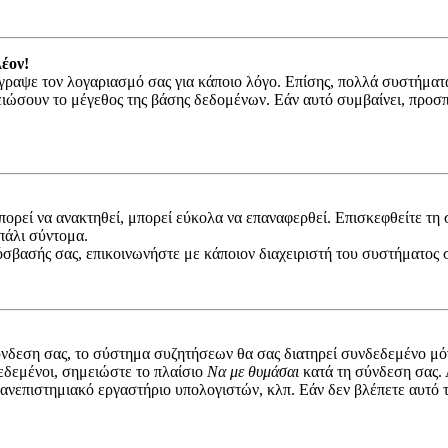
έον!
διέγραψε τον λογαριασμό σας για κάποιο λόγο. Επίσης, πολλά συστήμ
ιώσουν το μέγεθος της βάσης δεδομένων. Εάν αυτό συμβαίνει, προσπα
ορεί να ανακτηθεί, μπορεί εύκολα να επαναφερθεί. Επισκεφθείτε τη
πάλι σύντομα.
όσβασής σας, επικοινωνήστε με κάποιον διαχειριστή του συστήματος
νδεση σας, το σύστημα συζητήσεων θα σας διατηρεί συνδεδεμένο μόν
εδεμένοι, σημειώστε το πλαίσιο
Να με θυμάσαι
κατά τη σύνδεση σας.
, πανεπιστημιακό εργαστήριο υπολογιστών, κλπ. Εάν δεν βλέπετε αυτό τ