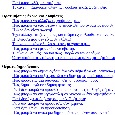
Γιατί αποσυνδέομαι αυτόματα;
Τι κάνει η “Διαγραφή όλων των cookies της Δ. Συζήτησης”;
Προτιμήσεις μέλους και ρυθμίσεις
Πώς μπορώ να αλλάξω τις ρυθμίσεις μου;
Πώς μπορώ να αποτρέψω την εμφάνιση του ονόματος μου στη
Η ώρα δεν είναι σωστή!
Έχω αλλάξει τη ζώνη ώρας και η ώρα εξακολουθεί να είναι λ
Η γλώσσα μου δεν είναι στη λίστα!
Τι είναι οι εικόνες δίπλα στο όνομα χρήστη μου;
Πώς μπορώ να εμφανίσω ένα άβαταρ;
Τι είναι ο βαθμός μου και πώς μπορώ να τον αλλάξω;
Όταν πατάω στον σύνδεσμο email για ένα μέλος μου ζητάει ν
Θέματα δημοσίευσης
Πώς μπορώ να δημιουργήσω ένα νέο θέμα ή να δημοσιεύσω μ
Πώς μπορώ να επεξεργαστώ ή να διαγράψω μια δημοσίευση;
Πώς προσθέτω μια υπογραφή στη δημοσίευση μου;
Πώς δημιουργώ ένα δημοψήφισμα;
Γιατί δεν μπορώ να προσθέσω περισσότερες επιλογές ψήφων;
Πώς μπορώ να επεξεργαστώ ή να διαγράψω ένα δημοψήφισμ
Γιατί δεν έχω πρόσβαση σε μια Δ. Συζήτηση;
Γιατί δεν μπορώ να προσθέσω συνημμένα;
Γιατί έχω λάβει μια προειδοποίηση;
Πώς μπορώ να αναφέρω δημοσιεύσεις σε έναν συντονιστή;