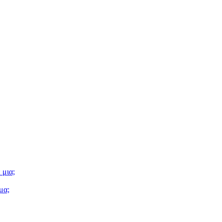
 μια;
μα;