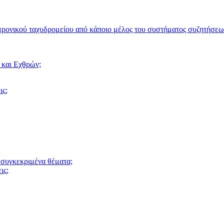
τρονικού ταχυδρομείου από κάποιο μέλος του συστήματος συζητήσεω
 και Εχθρών;
ις;
;
 συγκεκριμένα θέματα;
ις;