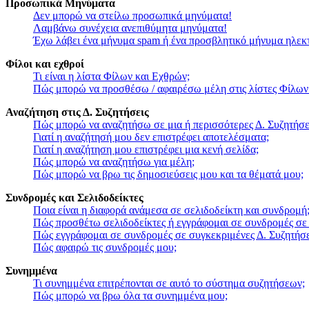
Προσωπικά Μηνύματα
Δεν μπορώ να στείλω προσωπικά μηνύματα!
Λαμβάνω συνέχεια ανεπιθύμητα μηνύματα!
Έχω λάβει ένα μήνυμα spam ή ένα προσβλητικό μήνυμα ηλεκ
Φίλοι και εχθροί
Τι είναι η λίστα Φίλων και Εχθρών;
Πώς μπορώ να προσθέσω / αφαιρέσω μέλη στις λίστες Φίλων
Αναζήτηση στις Δ. Συζητήσεις
Πώς μπορώ να αναζητήσω σε μια ή περισσότερες Δ. Συζητήσε
Γιατί η αναζήτησή μου δεν επιστρέφει αποτελέσματα;
Γιατί η αναζήτηση μου επιστρέφει μια κενή σελίδα;
Πώς μπορώ να αναζητήσω για μέλη;
Πώς μπορώ να βρω τις δημοσιεύσεις μου και τα θέματά μου;
Συνδρομές και Σελιδοδείκτες
Ποια είναι η διαφορά ανάμεσα σε σελιδοδείκτη και συνδρομή
Πώς προσθέτω σελιδοδείκτες ή εγγράφομαι σε συνδρομές σε
Πώς εγγράφομαι σε συνδρομές σε συγκεκριμένες Δ. Συζητήσε
Πώς αφαιρώ τις συνδρομές μου;
Συνημμένα
Τι συνημμένα επιτρέπονται σε αυτό το σύστημα συζητήσεων;
Πώς μπορώ να βρω όλα τα συνημμένα μου;