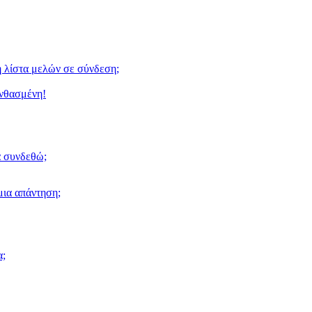
 λίστα μελών σε σύνδεση;
ανθασμένη!
α συνδεθώ;
ια απάντηση;
α;