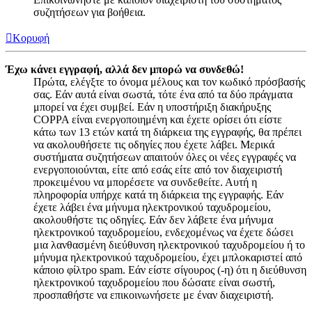
συζητήσεων για βοήθεια.
Κορυφή
Έχω κάνει εγγραφή, αλλά δεν μπορώ να συνδεθώ!
Πρώτα, ελέγξτε το όνομα μέλους και τον κωδικό πρόσβασής
σας. Εάν αυτά είναι σωστά, τότε ένα από τα δύο πράγματα
μπορεί να έχει συμβεί. Εάν η υποστήριξη διακήρυξης
COPPA είναι ενεργοποιημένη και έχετε ορίσει ότι είστε
κάτω των 13 ετών κατά τη διάρκεια της εγγραφής, θα πρέπει
να ακολουθήσετε τις οδηγίες που έχετε λάβει. Μερικά
συστήματα συζητήσεων απαιτούν όλες οι νέες εγγραφές να
ενεργοποιούνται, είτε από εσάς είτε από τον διαχειριστή
προκειμένου να μπορέσετε να συνδεθείτε. Αυτή η
πληροφορία υπήρχε κατά τη διάρκεια της εγγραφής. Εάν
έχετε λάβει ένα μήνυμα ηλεκτρονικού ταχυδρομείου,
ακολουθήστε τις οδηγίες. Εάν δεν λάβετε ένα μήνυμα
ηλεκτρονικού ταχυδρομείου, ενδεχομένως να έχετε δώσει
μια λανθασμένη διεύθυνση ηλεκτρονικού ταχυδρομείου ή το
μήνυμα ηλεκτρονικού ταχυδρομείου, έχει μπλοκαριστεί από
κάποιο φίλτρο spam. Εάν είστε σίγουρος (-η) ότι η διεύθυνση
ηλεκτρονικού ταχυδρομείου που δώσατε είναι σωστή,
προσπαθήστε να επικοινωνήσετε με έναν διαχειριστή.