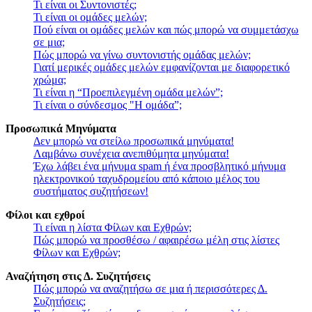
Τι είναι οι Συντονιστές;
Τι είναι οι ομάδες μελών;
Πού είναι οι ομάδες μελών και πώς μπορώ να συμμετάσχω
σε μια;
Πώς μπορώ να γίνω συντονιστής ομάδας μελών;
Γιατί μερικές ομάδες μελών εμφανίζονται με διαφορετικό
χρώμα;
Τι είναι η “Προεπιλεγμένη ομάδα μελών”;
Τι είναι ο σύνδεσμος "Η ομάδα”;
Προσωπικά Μηνύματα
Δεν μπορώ να στείλω προσωπικά μηνύματα!
Λαμβάνω συνέχεια ανεπιθύμητα μηνύματα!
Έχω λάβει ένα μήνυμα spam ή ένα προσβλητικό μήνυμα
ηλεκτρονικού ταχυδρομείου από κάποιο μέλος του
συστήματος συζητήσεων!
Φίλοι και εχθροί
Τι είναι η λίστα Φίλων και Εχθρών;
Πώς μπορώ να προσθέσω / αφαιρέσω μέλη στις λίστες
Φίλων και Εχθρών;
Αναζήτηση στις Δ. Συζητήσεις
Πώς μπορώ να αναζητήσω σε μια ή περισσότερες Δ.
Συζητήσεις;