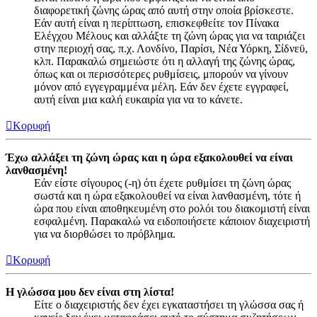
διαφορετική ζώνης ώρας από αυτή στην οποία βρίσκεστε.
Εάν αυτή είναι η περίπτωση, επισκεφθείτε τον Πίνακα
Ελέγχου Μέλους και αλλάξτε τη ζώνη ώρας για να ταιριάζει
στην περιοχή σας, π.χ. Λονδίνο, Παρίσι, Νέα Υόρκη, Σίδνεϋ,
κλπ. Παρακαλώ σημειώστε ότι η αλλαγή της ζώνης ώρας,
όπως και οι περισσότερες ρυθμίσεις, μπορούν να γίνουν
μόνον από εγγεγραμμένα μέλη. Εάν δεν έχετε εγγραφεί,
αυτή είναι μια καλή ευκαιρία για να το κάνετε.
Κορυφή
Έχω αλλάξει τη ζώνη ώρας και η ώρα εξακολουθεί να είναι
λανθασμένη!
Εάν είστε σίγουρος (-η) ότι έχετε ρυθμίσει τη ζώνη ώρας
σωστά και η ώρα εξακολουθεί να είναι λανθασμένη, τότε ή
ώρα που είναι αποθηκευμένη στο ρολόι του διακομιστή είναι
εσφαλμένη. Παρακαλώ να ειδοποιήσετε κάποιον διαχειριστή
για να διορθώσει το πρόβλημα.
Κορυφή
Η γλώσσα μου δεν είναι στη λίστα!
Είτε ο διαχειριστής δεν έχει εγκαταστήσει τη γλώσσα σας ή