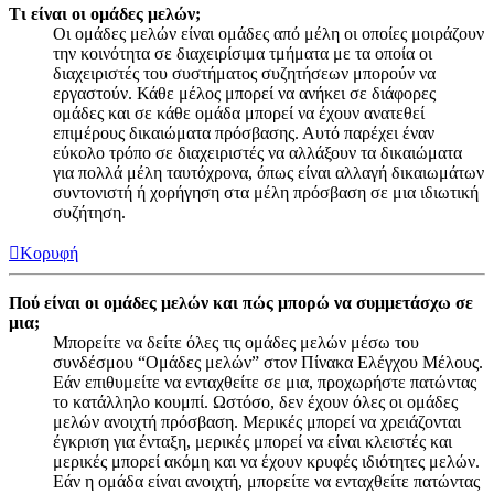
Τι είναι οι ομάδες μελών;
Οι ομάδες μελών είναι ομάδες από μέλη οι οποίες μοιράζουν
την κοινότητα σε διαχειρίσιμα τμήματα με τα οποία οι
διαχειριστές του συστήματος συζητήσεων μπορούν να
εργαστούν. Κάθε μέλος μπορεί να ανήκει σε διάφορες
ομάδες και σε κάθε ομάδα μπορεί να έχουν ανατεθεί
επιμέρους δικαιώματα πρόσβασης. Αυτό παρέχει έναν
εύκολο τρόπο σε διαχειριστές να αλλάξουν τα δικαιώματα
για πολλά μέλη ταυτόχρονα, όπως είναι αλλαγή δικαιωμάτων
συντονιστή ή χορήγηση στα μέλη πρόσβαση σε μια ιδιωτική
συζήτηση.
Κορυφή
Πού είναι οι ομάδες μελών και πώς μπορώ να συμμετάσχω σε
μια;
Μπορείτε να δείτε όλες τις ομάδες μελών μέσω του
συνδέσμου “Ομάδες μελών” στον Πίνακα Ελέγχου Μέλους.
Εάν επιθυμείτε να ενταχθείτε σε μια, προχωρήστε πατώντας
το κατάλληλο κουμπί. Ωστόσο, δεν έχουν όλες οι ομάδες
μελών ανοιχτή πρόσβαση. Μερικές μπορεί να χρειάζονται
έγκριση για ένταξη, μερικές μπορεί να είναι κλειστές και
μερικές μπορεί ακόμη και να έχουν κρυφές ιδιότητες μελών.
Εάν η ομάδα είναι ανοιχτή, μπορείτε να ενταχθείτε πατώντας