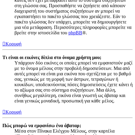
κανείς δεν έχει μεταφράσει αυτό το σύστημα συζητήσεων
στη γλώσσα σας. Προσπαθήστε να ζητήσετε από κάποιον
διαχειριστή του συστήματος συζητήσεων αν μπορεί να
εγκαταστήσει το πακέτο γλώσσας που χρειάζεστε. Εάν το
πακέτο γλώσσας δεν υπάρχει, μπορείτε να δημιουργήσετε
μια νέα μετάφραση. Περισσότερες πληροφορίες μπορείτε να
βρείτε στην ιστοσελίδα του
phpBB
®.
Κορυφή
Τι είναι οι εικόνες δίπλα στο όνομα χρήστη μου;
Υπάρχουν δύο εικόνες οι οποίες μπορεί να εμφανιστούν μαζί
με το όνομα μέλους στην προβολή δημοσιεύσεων. Μια από
αυτές μπορεί να είναι μια εικόνα που σχετίζεται με το βαθμό
σας, γενικώς με τη μορφή των άστρων, τετραγώνων ή
κουκίδων, υποδεικνύοντας πόσες δημοσιεύσεις έχετε κάνει ή
το αξίωμα σας στο σύστημα συζητήσεων. Μια άλλη,
συνήθως μεγαλύτερη, εικόνα είναι γνωστή ως άβαταρ και
είναι γενικώς μοναδική, προσωπική για κάθε μέλος.
Κορυφή
Πώς μπορώ να εμφανίσω ένα άβαταρ;
Μέσα στον Πίνακα Ελέγχου Μέλους, στην καρτέλα