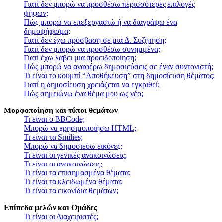
Γιατί δεν μπορώ να προσθέσω περισσότερες επιλογές
ψήφων;
Πώς μπορώ να επεξεργαστώ ή να διαγράψω ένα
δημοψήφισμα;
Γιατί δεν έχω πρόσβαση σε μια Δ. Συζήτηση;
Γιατί δεν μπορώ να προσθέσω συνημμένα;
Γιατί έχω λάβει μια προειδοποίηση;
Πώς μπορώ να αναφέρω δημοσιεύσεις σε έναν συντονιστή;
Τι είναι το κουμπί “Αποθήκευση” στη δημοσίευση θέματος;
Γιατί η δημοσίευση χρειάζεται να εγκριθεί;
Πώς σημειώνω ένα θέμα μου ως νέο;
Μορφοποίηση και τύποι θεμάτων
Τι είναι ο BBCode;
Μπορώ να χρησιμοποιήσω HTML;
Τι είναι τα Smilies;
Μπορώ να δημοσιεύω εικόνες;
Τι είναι οι γενικές ανακοινώσεις;
Τι είναι οι ανακοινώσεις;
Τι είναι τα επισημασμένα θέματα;
Τι είναι τα κλειδωμένα θέματα;
Τι είναι τα εικονίδια θεμάτων;
Επίπεδα μελών και Ομάδες
Τι είναι οι Διαχειριστές;