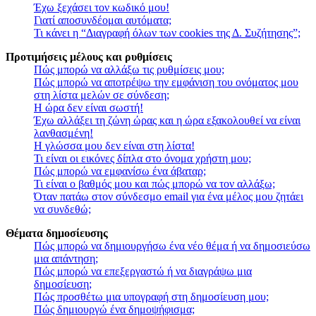
Έχω ξεχάσει τον κωδικό μου!
Γιατί αποσυνδέομαι αυτόματα;
Τι κάνει η “Διαγραφή όλων των cookies της Δ. Συζήτησης”;
Προτιμήσεις μέλους και ρυθμίσεις
Πώς μπορώ να αλλάξω τις ρυθμίσεις μου;
Πώς μπορώ να αποτρέψω την εμφάνιση του ονόματος μου
στη λίστα μελών σε σύνδεση;
Η ώρα δεν είναι σωστή!
Έχω αλλάξει τη ζώνη ώρας και η ώρα εξακολουθεί να είναι
λανθασμένη!
Η γλώσσα μου δεν είναι στη λίστα!
Τι είναι οι εικόνες δίπλα στο όνομα χρήστη μου;
Πώς μπορώ να εμφανίσω ένα άβαταρ;
Τι είναι ο βαθμός μου και πώς μπορώ να τον αλλάξω;
Όταν πατάω στον σύνδεσμο email για ένα μέλος μου ζητάει
να συνδεθώ;
Θέματα δημοσίευσης
Πώς μπορώ να δημιουργήσω ένα νέο θέμα ή να δημοσιεύσω
μια απάντηση;
Πώς μπορώ να επεξεργαστώ ή να διαγράψω μια
δημοσίευση;
Πώς προσθέτω μια υπογραφή στη δημοσίευση μου;
Πώς δημιουργώ ένα δημοψήφισμα;