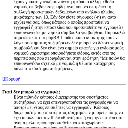
έχουν γραπτή γονική συναίνεση ή κάποια άλλη μέθοδο
νομικής επιβεβαίωσης κηδεμόνα, που να επιτρέπει τη
συλλογή προσωπικών δεδομένων από ανήλικο ηλικίας
μικρότερης των 13. Εάν δεν είστε σίγουρος (-η) αν αυτό
ισχύει για σας, όπως κάποιος ο οποίος προσπαθεί να
εγγραφεί ή στην ιστοσελίδα που προσπαθείτε να εγγραφείτε,
επικοινωνήστε με νομικό σύμβουλο για βοήθεια. Παρακαλώ
σημειώστε ότι το phpBB Limited και ο ιδιοκτήτης του εν
λόγω συστήματος συζητήσεων δεν μπορεί να δώσει νομική
συμβουλή και δεν είναι ένα σημείο επαφής για ενδοιασμούς
νομικού χαρακτήρα οποιουδήποτε είδους, εκτός από τις
περιπτώσεις που περιγράφονται στην ερώτηση “Με ποιόν θα
επικοινωνήσω σχετικά με νομικά ή θέματα κατάχρησης
πάνω στο σύστημα συζητήσεων;”.
Κορυφή
Γιατί δεν μπορώ να εγγραφώ;
Είναι πιθανόν κάποιος διαχειριστής του συστήματος
συζητήσεων να έχει απενεργοποιήσει τις εγγραφές για να
αποτρέψει νέους επισκέπτες να εγγραφούν. Κάποιος
διαχειριστής του συστήματος συζητήσεων μπορεί επίσης να
έχει αποκλείσει την IP διεύθυνσή σας ή να μην επιτρέπει το
όνομα μέλους που προσπαθείτε να καταχωρίσετε.
Επικοινωνήστε με κάποιον διαχειριστή του συστήματος