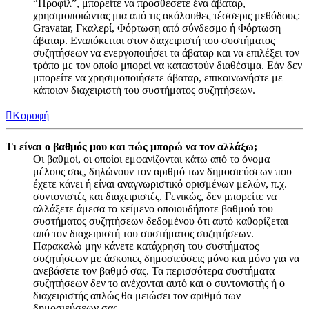
“Προφίλ”, μπορείτε να προσθέσετε ένα άβαταρ,
χρησιμοποιώντας μια από τις ακόλουθες τέσσερις μεθόδους:
Gravatar, Γκαλερί, Φόρτωση από σύνδεσμο ή Φόρτωση
άβαταρ. Εναπόκειται στον διαχειριστή του συστήματος
συζητήσεων να ενεργοποιήσει τα άβαταρ και να επιλέξει τον
τρόπο με τον οποίο μπορεί να καταστούν διαθέσιμα. Εάν δεν
μπορείτε να χρησιμοποιήσετε άβαταρ, επικοινωνήστε με
κάποιον διαχειριστή του συστήματος συζητήσεων.
Κορυφή
Τι είναι ο βαθμός μου και πώς μπορώ να τον αλλάξω;
Οι βαθμοί, οι οποίοι εμφανίζονται κάτω από το όνομα
μέλους σας, δηλώνουν τον αριθμό των δημοσιεύσεων που
έχετε κάνει ή είναι αναγνωριστικό ορισμένων μελών, π.χ.
συντονιστές και διαχειριστές. Γενικώς, δεν μπορείτε να
αλλάξετε άμεσα το κείμενο οποιουδήποτε βαθμού του
συστήματος συζητήσεων δεδομένου ότι αυτό καθορίζεται
από τον διαχειριστή του συστήματος συζητήσεων.
Παρακαλώ μην κάνετε κατάχρηση του συστήματος
συζητήσεων με άσκοπες δημοσιεύσεις μόνο και μόνο για να
ανεβάσετε τον βαθμό σας. Τα περισσότερα συστήματα
συζητήσεων δεν το ανέχονται αυτό και ο συντονιστής ή ο
διαχειριστής απλώς θα μειώσει τον αριθμό των
δημοσιεύσεων σας.