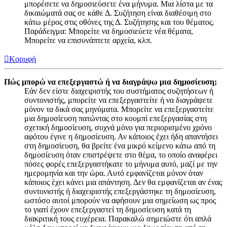
μπορέσετε να δημοσιεύσετε ένα μήνυμα. Μια λίστα με τα
δικαιώματά σας σε κάθε Δ. Συζήτηση είναι διαθέσιμη στο
κάτω μέρος στις οθόνες της Δ. Συζήτησης και του θέματος.
Παράδειγμα: Μπορείτε να δημοσιεύετε νέα θέματα,
Μπορείτε να επισυνάπτετε αρχεία, κλπ.
Κορυφή
Πώς μπορώ να επεξεργαστώ ή να διαγράψω μια δημοσίευση;
Εάν δεν είστε διαχειριστής του συστήματος συζητήσεων ή
συντονιστής, μπορείτε να επεξεργαστείτε ή να διαγράψετε
μόνον τα δικά σας μηνύματα. Μπορείτε να επεξεργαστείτε
μια δημοσίευση πατώντας στο κουμπί επεξεργασίας στη
σχετική δημοσίευση, συχνά μόνο για περιορισμένο χρόνο
αφότου έγινε η δημοσίευση. Αν κάποιος έχει ήδη απαντήσει
στη δημοσίευση, θα βρείτε ένα μικρό κείμενο κάτω από τη
δημοσίευση όταν επιστρέψετε στο θέμα, το οποίο αναφέρει
πόσες φορές επεξεργαστήκατε το μήνυμα αυτό, μαζί με την
ημερομηνία και την ώρα. Αυτό εμφανίζεται μόνον όταν
κάποιος έχει κάνει μια απάντηση. Δεν θα εμφανίζεται αν ένας
συντονιστής ή διαχειριστής επεξεργάστηκε τη δημοσίευση,
ωστόσο αυτοί μπορούν να αφήσουν μια σημείωση ως προς
το γιατί έχουν επεξεργαστεί τη δημοσίευση κατά τη
διακριτική τους ευχέρεια. Παρακαλώ σημειώστε ότι απλά