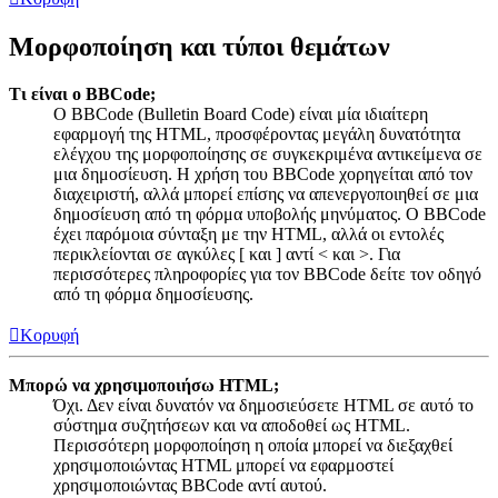
Μορφοποίηση και τύποι θεμάτων
Τι είναι ο BBCode;
Ο BBCode (Bulletin Board Code) είναι μία ιδιαίτερη
εφαρμογή της HTML, προσφέροντας μεγάλη δυνατότητα
ελέγχου της μορφοποίησης σε συγκεκριμένα αντικείμενα σε
μια δημοσίευση. Η χρήση του BBCode χορηγείται από τον
διαχειριστή, αλλά μπορεί επίσης να απενεργοποιηθεί σε μια
δημοσίευση από τη φόρμα υποβολής μηνύματος. Ο BBCode
έχει παρόμοια σύνταξη με την HTML, αλλά οι εντολές
περικλείονται σε αγκύλες [ και ] αντί < και >. Για
περισσότερες πληροφορίες για τον BBCode δείτε τον οδηγό
από τη φόρμα δημοσίευσης.
Κορυφή
Μπορώ να χρησιμοποιήσω HTML;
Όχι. Δεν είναι δυνατόν να δημοσιεύσετε HTML σε αυτό το
σύστημα συζητήσεων και να αποδοθεί ως HTML.
Περισσότερη μορφοποίηση η οποία μπορεί να διεξαχθεί
χρησιμοποιώντας HTML μπορεί να εφαρμοστεί
χρησιμοποιώντας BBCode αντί αυτού.