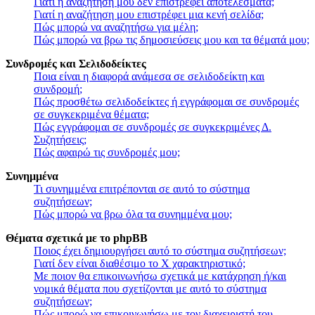
Γιατί η αναζήτησή μου δεν επιστρέφει αποτελέσματα;
Γιατί η αναζήτηση μου επιστρέφει μια κενή σελίδα;
Πώς μπορώ να αναζητήσω για μέλη;
Πώς μπορώ να βρω τις δημοσιεύσεις μου και τα θέματά μου;
Συνδρομές και Σελιδοδείκτες
Ποια είναι η διαφορά ανάμεσα σε σελιδοδείκτη και
συνδρομή;
Πώς προσθέτω σελιδοδείκτες ή εγγράφομαι σε συνδρομές
σε συγκεκριμένα θέματα;
Πώς εγγράφομαι σε συνδρομές σε συγκεκριμένες Δ.
Συζητήσεις;
Πώς αφαιρώ τις συνδρομές μου;
Συνημμένα
Τι συνημμένα επιτρέπονται σε αυτό το σύστημα
συζητήσεων;
Πώς μπορώ να βρω όλα τα συνημμένα μου;
Θέματα σχετικά με το phpBB
Ποιος έχει δημιουργήσει αυτό το σύστημα συζητήσεων;
Γιατί δεν είναι διαθέσιμο το Χ χαρακτηριστικό;
Με ποιον θα επικοινωνήσω σχετικά με κατάχρηση ή/και
νομικά θέματα που σχετίζονται με αυτό το σύστημα
συζητήσεων;
Πώς μπορώ να επικοινωνήσω με τον διαχειριστή του