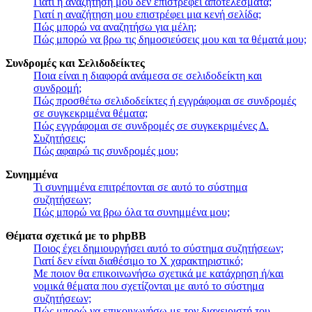
Γιατί η αναζήτησή μου δεν επιστρέφει αποτελέσματα;
Γιατί η αναζήτηση μου επιστρέφει μια κενή σελίδα;
Πώς μπορώ να αναζητήσω για μέλη;
Πώς μπορώ να βρω τις δημοσιεύσεις μου και τα θέματά μου;
Συνδρομές και Σελιδοδείκτες
Ποια είναι η διαφορά ανάμεσα σε σελιδοδείκτη και
συνδρομή;
Πώς προσθέτω σελιδοδείκτες ή εγγράφομαι σε συνδρομές
σε συγκεκριμένα θέματα;
Πώς εγγράφομαι σε συνδρομές σε συγκεκριμένες Δ.
Συζητήσεις;
Πώς αφαιρώ τις συνδρομές μου;
Συνημμένα
Τι συνημμένα επιτρέπονται σε αυτό το σύστημα
συζητήσεων;
Πώς μπορώ να βρω όλα τα συνημμένα μου;
Θέματα σχετικά με το phpBB
Ποιος έχει δημιουργήσει αυτό το σύστημα συζητήσεων;
Γιατί δεν είναι διαθέσιμο το Χ χαρακτηριστικό;
Με ποιον θα επικοινωνήσω σχετικά με κατάχρηση ή/και
νομικά θέματα που σχετίζονται με αυτό το σύστημα
συζητήσεων;
Πώς μπορώ να επικοινωνήσω με τον διαχειριστή του