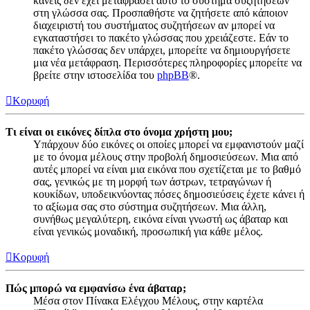
κανείς δεν έχει μεταφράσει αυτό το σύστημα συζητήσεων
στη γλώσσα σας. Προσπαθήστε να ζητήσετε από κάποιον
διαχειριστή του συστήματος συζητήσεων αν μπορεί να
εγκαταστήσει το πακέτο γλώσσας που χρειάζεστε. Εάν το
πακέτο γλώσσας δεν υπάρχει, μπορείτε να δημιουργήσετε
μια νέα μετάφραση. Περισσότερες πληροφορίες μπορείτε να
βρείτε στην ιστοσελίδα του
phpBB
®.
Κορυφή
Τι είναι οι εικόνες δίπλα στο όνομα χρήστη μου;
Υπάρχουν δύο εικόνες οι οποίες μπορεί να εμφανιστούν μαζί
με το όνομα μέλους στην προβολή δημοσιεύσεων. Μια από
αυτές μπορεί να είναι μια εικόνα που σχετίζεται με το βαθμό
σας, γενικώς με τη μορφή των άστρων, τετραγώνων ή
κουκίδων, υποδεικνύοντας πόσες δημοσιεύσεις έχετε κάνει ή
το αξίωμα σας στο σύστημα συζητήσεων. Μια άλλη,
συνήθως μεγαλύτερη, εικόνα είναι γνωστή ως άβαταρ και
είναι γενικώς μοναδική, προσωπική για κάθε μέλος.
Κορυφή
Πώς μπορώ να εμφανίσω ένα άβαταρ;
Μέσα στον Πίνακα Ελέγχου Μέλους, στην καρτέλα