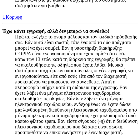
συζητήσεων για βοήθεια.
Κορυφή
Έχω κάνει εγγραφή, αλλά δεν μπορώ να συνδεθώ!
Πρώτα, ελέγξτε το όνομα μέλους και τον κωδικό πρόσβασής
σας. Εάν αυτά είναι σωστά, τότε ένα από τα δύο πράγματα
μπορεί να έχει συμβεί. Εάν η υποστήριξη διακήρυξης
COPPA είναι ενεργοποιημένη και έχετε ορίσει ότι είστε
κάτω των 13 ετών κατά τη διάρκεια της εγγραφής, θα πρέπει
να ακολουθήσετε τις οδηγίες που έχετε λάβει. Μερικά
συστήματα συζητήσεων απαιτούν όλες οι νέες εγγραφές να
ενεργοποιούνται, είτε από εσάς είτε από τον διαχειριστή
προκειμένου να μπορέσετε να συνδεθείτε. Αυτή η
πληροφορία υπήρχε κατά τη διάρκεια της εγγραφής. Εάν
έχετε λάβει ένα μήνυμα ηλεκτρονικού ταχυδρομείου,
ακολουθήστε τις οδηγίες. Εάν δεν λάβετε ένα μήνυμα
ηλεκτρονικού ταχυδρομείου, ενδεχομένως να έχετε δώσει
μια λανθασμένη διεύθυνση ηλεκτρονικού ταχυδρομείου ή το
μήνυμα ηλεκτρονικού ταχυδρομείου, έχει μπλοκαριστεί από
κάποιο φίλτρο spam. Εάν είστε σίγουρος (-η) ότι η διεύθυνση
ηλεκτρονικού ταχυδρομείου που δώσατε είναι σωστή,
προσπαθήστε να επικοινωνήσετε με έναν διαχειριστή.