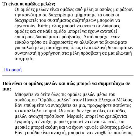
Τι είναι οι ομάδες μελών;
Οι ομάδες μελών είναι ομάδες από μέλη οι οποίες μοιράζουν
την κοινότητα σε διαχειρίσιμα τμήματα με τα οποία οι
διαχειριστές του συστήματος συζητήσεων μπορούν να
εργαστούν. Κάθε μέλος μπορεί να ανήκει σε διάφορες
ομάδες και σε κάθε ομάδα μπορεί να έχουν ανατεθεί
επιμέρους δικαιώματα πρόσβασης. Αυτό παρέχει έναν
εύκολο τρόπο σε διαχειριστές να αλλάξουν τα δικαιώματα
για πολλά μέλη ταυτόχρονα, όπως είναι αλλαγή δικαιωμάτων
συντονιστή ή χορήγηση στα μέλη πρόσβαση σε μια ιδιωτική
συζήτηση.
Κορυφή
Πού είναι οι ομάδες μελών και πώς μπορώ να συμμετάσχω σε
μια;
Μπορείτε να δείτε όλες τις ομάδες μελών μέσω του
συνδέσμου “Ομάδες μελών” στον Πίνακα Ελέγχου Μέλους.
Εάν επιθυμείτε να ενταχθείτε σε μια, προχωρήστε πατώντας
το κατάλληλο κουμπί. Ωστόσο, δεν έχουν όλες οι ομάδες
μελών ανοιχτή πρόσβαση. Μερικές μπορεί να χρειάζονται
έγκριση για ένταξη, μερικές μπορεί να είναι κλειστές και
μερικές μπορεί ακόμη και να έχουν κρυφές ιδιότητες μελών.
Εάν η ομάδα είναι ανοιχτή, μπορείτε να ενταχθείτε πατώντας