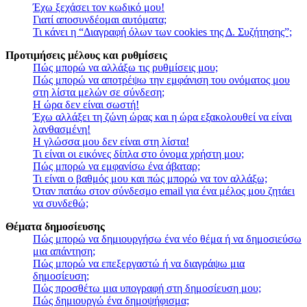
Έχω ξεχάσει τον κωδικό μου!
Γιατί αποσυνδέομαι αυτόματα;
Τι κάνει η “Διαγραφή όλων των cookies της Δ. Συζήτησης”;
Προτιμήσεις μέλους και ρυθμίσεις
Πώς μπορώ να αλλάξω τις ρυθμίσεις μου;
Πώς μπορώ να αποτρέψω την εμφάνιση του ονόματος μου
στη λίστα μελών σε σύνδεση;
Η ώρα δεν είναι σωστή!
Έχω αλλάξει τη ζώνη ώρας και η ώρα εξακολουθεί να είναι
λανθασμένη!
Η γλώσσα μου δεν είναι στη λίστα!
Τι είναι οι εικόνες δίπλα στο όνομα χρήστη μου;
Πώς μπορώ να εμφανίσω ένα άβαταρ;
Τι είναι ο βαθμός μου και πώς μπορώ να τον αλλάξω;
Όταν πατάω στον σύνδεσμο email για ένα μέλος μου ζητάει
να συνδεθώ;
Θέματα δημοσίευσης
Πώς μπορώ να δημιουργήσω ένα νέο θέμα ή να δημοσιεύσω
μια απάντηση;
Πώς μπορώ να επεξεργαστώ ή να διαγράψω μια
δημοσίευση;
Πώς προσθέτω μια υπογραφή στη δημοσίευση μου;
Πώς δημιουργώ ένα δημοψήφισμα;