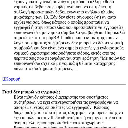
έχουν γραπτή γονική συναίνεση ή κάποια άλλη μέθοδο
νομικής επιβεβαίωσης κηδεμόνα, που να επιτρέπει τη
συλλογή προσωπικών δεδομένων από ανήλικο ηλικίας
μικρότερης των 13. Εάν δεν είστε σίγουρος (-η) αν αυτό
ισχύει για σας, όπως κάποιος ο οποίος προσπαθεί να
εγγραφεί ή στην ιστοσελίδα που προσπαθείτε να εγγραφείτε,
επικοινωνήστε με νομικό σύμβουλο για βοήθεια. Παρακαλώ
σημειώστε ότι το phpBB Limited και ο ιδιοκτήτης του εν
λόγω συστήματος συζητήσεων δεν μπορεί να δώσει νομική
συμβουλή και δεν είναι ένα σημείο επαφής για ενδοιασμούς
νομικού χαρακτήρα οποιουδήποτε είδους, εκτός από τις
περιπτώσεις που περιγράφονται στην ερώτηση “Με ποιόν θα
επικοινωνήσω σχετικά με νομικά ή θέματα κατάχρησης
πάνω στο σύστημα συζητήσεων;”.
Κορυφή
Γιατί δεν μπορώ να εγγραφώ;
Είναι πιθανόν κάποιος διαχειριστής του συστήματος
συζητήσεων να έχει απενεργοποιήσει τις εγγραφές για να
αποτρέψει νέους επισκέπτες να εγγραφούν. Κάποιος
διαχειριστής του συστήματος συζητήσεων μπορεί επίσης να
έχει αποκλείσει την IP διεύθυνσή σας ή να μην επιτρέπει το
όνομα μέλους που προσπαθείτε να καταχωρίσετε.
Επικοινωνήστε με κάποιον διαχειριστή του συστήματος