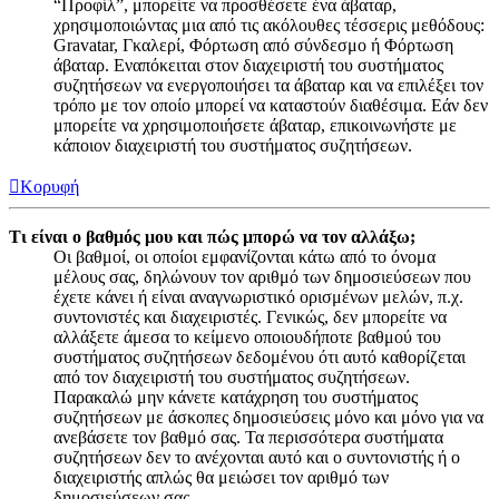
“Προφίλ”, μπορείτε να προσθέσετε ένα άβαταρ,
χρησιμοποιώντας μια από τις ακόλουθες τέσσερις μεθόδους:
Gravatar, Γκαλερί, Φόρτωση από σύνδεσμο ή Φόρτωση
άβαταρ. Εναπόκειται στον διαχειριστή του συστήματος
συζητήσεων να ενεργοποιήσει τα άβαταρ και να επιλέξει τον
τρόπο με τον οποίο μπορεί να καταστούν διαθέσιμα. Εάν δεν
μπορείτε να χρησιμοποιήσετε άβαταρ, επικοινωνήστε με
κάποιον διαχειριστή του συστήματος συζητήσεων.
Κορυφή
Τι είναι ο βαθμός μου και πώς μπορώ να τον αλλάξω;
Οι βαθμοί, οι οποίοι εμφανίζονται κάτω από το όνομα
μέλους σας, δηλώνουν τον αριθμό των δημοσιεύσεων που
έχετε κάνει ή είναι αναγνωριστικό ορισμένων μελών, π.χ.
συντονιστές και διαχειριστές. Γενικώς, δεν μπορείτε να
αλλάξετε άμεσα το κείμενο οποιουδήποτε βαθμού του
συστήματος συζητήσεων δεδομένου ότι αυτό καθορίζεται
από τον διαχειριστή του συστήματος συζητήσεων.
Παρακαλώ μην κάνετε κατάχρηση του συστήματος
συζητήσεων με άσκοπες δημοσιεύσεις μόνο και μόνο για να
ανεβάσετε τον βαθμό σας. Τα περισσότερα συστήματα
συζητήσεων δεν το ανέχονται αυτό και ο συντονιστής ή ο
διαχειριστής απλώς θα μειώσει τον αριθμό των
δημοσιεύσεων σας.