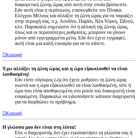
διαφορετική ζώνης ώρας από αυτή στην οποία βρίσκεστε.
Εάν αυτή είναι η περίπτωση, επισκεφθείτε τον Πίνακα
Ελέγχου Μέλους και αλλάξτε τη ζώνη ώρας για να ταιριάζει
στην περιοχή σας, π.χ. Λονδίνο, Παρίσι, Νέα Υόρκη, Σίδνεϋ,
κλπ. Παρακαλώ σημειώστε ότι η αλλαγή της ζώνης ώρας,
όπως και οι περισσότερες ρυθμίσεις, μπορούν να γίνουν
μόνον από εγγεγραμμένα μέλη. Εάν δεν έχετε εγγραφεί,
αυτή είναι μια καλή ευκαιρία για να το κάνετε.
Κορυφή
Έχω αλλάξει τη ζώνη ώρας και η ώρα εξακολουθεί να είναι
λανθασμένη!
Εάν είστε σίγουρος (-η) ότι έχετε ρυθμίσει τη ζώνη ώρας
σωστά και η ώρα εξακολουθεί να είναι λανθασμένη, τότε ή
ώρα που είναι αποθηκευμένη στο ρολόι του διακομιστή είναι
εσφαλμένη. Παρακαλώ να ειδοποιήσετε κάποιον διαχειριστή
για να διορθώσει το πρόβλημα.
Κορυφή
Η γλώσσα μου δεν είναι στη λίστα!
Είτε ο διαχειριστής δεν έχει εγκαταστήσει τη γλώσσα σας ή