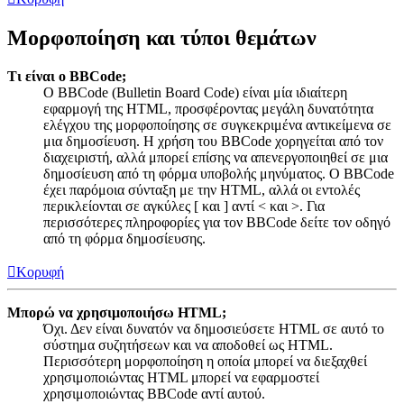
Μορφοποίηση και τύποι θεμάτων
Τι είναι ο BBCode;
Ο BBCode (Bulletin Board Code) είναι μία ιδιαίτερη
εφαρμογή της HTML, προσφέροντας μεγάλη δυνατότητα
ελέγχου της μορφοποίησης σε συγκεκριμένα αντικείμενα σε
μια δημοσίευση. Η χρήση του BBCode χορηγείται από τον
διαχειριστή, αλλά μπορεί επίσης να απενεργοποιηθεί σε μια
δημοσίευση από τη φόρμα υποβολής μηνύματος. Ο BBCode
έχει παρόμοια σύνταξη με την HTML, αλλά οι εντολές
περικλείονται σε αγκύλες [ και ] αντί < και >. Για
περισσότερες πληροφορίες για τον BBCode δείτε τον οδηγό
από τη φόρμα δημοσίευσης.
Κορυφή
Μπορώ να χρησιμοποιήσω HTML;
Όχι. Δεν είναι δυνατόν να δημοσιεύσετε HTML σε αυτό το
σύστημα συζητήσεων και να αποδοθεί ως HTML.
Περισσότερη μορφοποίηση η οποία μπορεί να διεξαχθεί
χρησιμοποιώντας HTML μπορεί να εφαρμοστεί
χρησιμοποιώντας BBCode αντί αυτού.