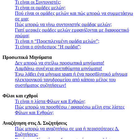
Τι είναι οι Συντονιστές;
Τι είναι οι ομάδες μελών;
Πού είναι οι ομάδες μελών και πώς μπορώ να συμμετάσχω
σε μια;
Πώς μπορώ να γίνω συντονιστής ομάδας μελών;
Γιατί μερικές ομάδες μελών εμφανίζονται με διαφορετικό
χρώμα;
Τι είναι η “Προεπιλεγμένη ομάδα μελών”;
Τι είναι ο σύνδεσμος "Η ομάδα”;
Προσωπικά Μηνύματα
Δεν μπορώ να στείλω προσωπικά μηνύματα!
Λαμβάνω συνέχεια ανεπιθύμητα μηνύματα!
Έχω λάβει ένα μήνυμα spam ή ένα προσβλητικό μήνυμα
ηλεκτρονικού ταχυδρομείου από κάποιο μέλος του
συστήματος συζητήσεων!
Φίλοι και εχθροί
Τι είναι η λίστα Φίλων και Εχθρών;
Πώς μπορώ να προσθέσω / αφαιρέσω μέλη στις λίστες
Φίλων και Εχθρών;
Αναζήτηση στις Δ. Συζητήσεις
Πώς μπορώ να αναζητήσω σε μια ή περισσότερες Δ.
Συζητήσεις;