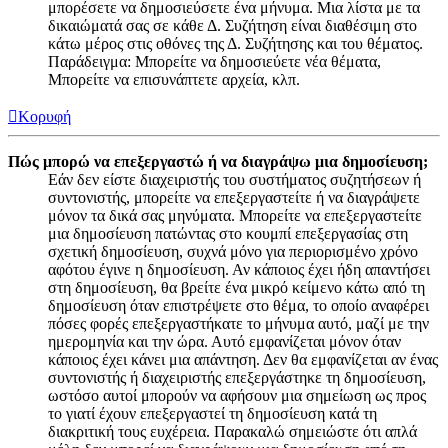
μπορέσετε να δημοσιεύσετε ένα μήνυμα. Μια λίστα με τα
δικαιώματά σας σε κάθε Δ. Συζήτηση είναι διαθέσιμη στο
κάτω μέρος στις οθόνες της Δ. Συζήτησης και του θέματος.
Παράδειγμα: Μπορείτε να δημοσιεύετε νέα θέματα,
Μπορείτε να επισυνάπτετε αρχεία, κλπ.
Κορυφή
Πώς μπορώ να επεξεργαστώ ή να διαγράψω μια δημοσίευση;
Εάν δεν είστε διαχειριστής του συστήματος συζητήσεων ή
συντονιστής, μπορείτε να επεξεργαστείτε ή να διαγράψετε
μόνον τα δικά σας μηνύματα. Μπορείτε να επεξεργαστείτε
μια δημοσίευση πατώντας στο κουμπί επεξεργασίας στη
σχετική δημοσίευση, συχνά μόνο για περιορισμένο χρόνο
αφότου έγινε η δημοσίευση. Αν κάποιος έχει ήδη απαντήσει
στη δημοσίευση, θα βρείτε ένα μικρό κείμενο κάτω από τη
δημοσίευση όταν επιστρέψετε στο θέμα, το οποίο αναφέρει
πόσες φορές επεξεργαστήκατε το μήνυμα αυτό, μαζί με την
ημερομηνία και την ώρα. Αυτό εμφανίζεται μόνον όταν
κάποιος έχει κάνει μια απάντηση. Δεν θα εμφανίζεται αν ένας
συντονιστής ή διαχειριστής επεξεργάστηκε τη δημοσίευση,
ωστόσο αυτοί μπορούν να αφήσουν μια σημείωση ως προς
το γιατί έχουν επεξεργαστεί τη δημοσίευση κατά τη
διακριτική τους ευχέρεια. Παρακαλώ σημειώστε ότι απλά