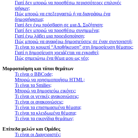
Γιατί δεν μπορώ να προσθέσω περισσότερες επιλογές
ψήφων;
Πώς μπορώ να επεξεργαστώ ή να διαγράψω ένα
δημοψήφισμα;
Γιατί δεν έχω πρόσβαση σε μια Δ. Συζήτηση;
Γιατί δεν μπορώ να προσθέσω συνημμένα;
Γιατί έχω λάβει μια προειδοποίηση;
Πώς μπορώ να αναφέρω δημοσιεύσεις σε έναν συντονιστή;
Τι είναι το κουμπί “Αποθήκευση” στη δημοσίευση θέματος;
Γιατί η δημοσίευση χρειάζεται να εγκριθεί;
Πώς σημειώνω ένα θέμα μου ως νέο;
Μορφοποίηση και τύποι θεμάτων
Τι είναι ο BBCode;
Μπορώ να χρησιμοποιήσω HTML;
Τι είναι τα Smilies;
Μπορώ να δημοσιεύω εικόνες;
Τι είναι οι γενικές ανακοινώσεις;
Τι είναι οι ανακοινώσεις;
Τι είναι τα επισημασμένα θέματα;
Τι είναι τα κλειδωμένα θέματα;
Τι είναι τα εικονίδια θεμάτων;
Επίπεδα μελών και Ομάδες
Τι είναι οι Διαχειριστές;