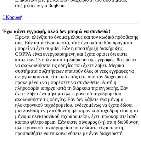
συζητήσεων για βοήθεια.
Κορυφή
Έχω κάνει εγγραφή, αλλά δεν μπορώ να συνδεθώ!
Πρώτα, ελέγξτε το όνομα μέλους και τον κωδικό πρόσβασής
σας. Εάν αυτά είναι σωστά, τότε ένα από τα δύο πράγματα
μπορεί να έχει συμβεί. Εάν η υποστήριξη διακήρυξης
COPPA είναι ενεργοποιημένη και έχετε ορίσει ότι είστε
κάτω των 13 ετών κατά τη διάρκεια της εγγραφής, θα πρέπει
να ακολουθήσετε τις οδηγίες που έχετε λάβει. Μερικά
συστήματα συζητήσεων απαιτούν όλες οι νέες εγγραφές να
ενεργοποιούνται, είτε από εσάς είτε από τον διαχειριστή
προκειμένου να μπορέσετε να συνδεθείτε. Αυτή η
πληροφορία υπήρχε κατά τη διάρκεια της εγγραφής. Εάν
έχετε λάβει ένα μήνυμα ηλεκτρονικού ταχυδρομείου,
ακολουθήστε τις οδηγίες. Εάν δεν λάβετε ένα μήνυμα
ηλεκτρονικού ταχυδρομείου, ενδεχομένως να έχετε δώσει
μια λανθασμένη διεύθυνση ηλεκτρονικού ταχυδρομείου ή το
μήνυμα ηλεκτρονικού ταχυδρομείου, έχει μπλοκαριστεί από
κάποιο φίλτρο spam. Εάν είστε σίγουρος (-η) ότι η διεύθυνση
ηλεκτρονικού ταχυδρομείου που δώσατε είναι σωστή,
προσπαθήστε να επικοινωνήσετε με έναν διαχειριστή.