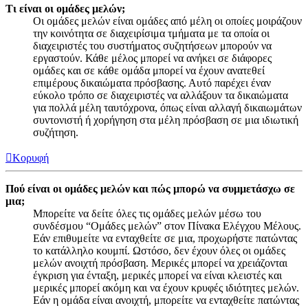
Τι είναι οι ομάδες μελών;
Οι ομάδες μελών είναι ομάδες από μέλη οι οποίες μοιράζουν
την κοινότητα σε διαχειρίσιμα τμήματα με τα οποία οι
διαχειριστές του συστήματος συζητήσεων μπορούν να
εργαστούν. Κάθε μέλος μπορεί να ανήκει σε διάφορες
ομάδες και σε κάθε ομάδα μπορεί να έχουν ανατεθεί
επιμέρους δικαιώματα πρόσβασης. Αυτό παρέχει έναν
εύκολο τρόπο σε διαχειριστές να αλλάξουν τα δικαιώματα
για πολλά μέλη ταυτόχρονα, όπως είναι αλλαγή δικαιωμάτων
συντονιστή ή χορήγηση στα μέλη πρόσβαση σε μια ιδιωτική
συζήτηση.
Κορυφή
Πού είναι οι ομάδες μελών και πώς μπορώ να συμμετάσχω σε
μια;
Μπορείτε να δείτε όλες τις ομάδες μελών μέσω του
συνδέσμου “Ομάδες μελών” στον Πίνακα Ελέγχου Μέλους.
Εάν επιθυμείτε να ενταχθείτε σε μια, προχωρήστε πατώντας
το κατάλληλο κουμπί. Ωστόσο, δεν έχουν όλες οι ομάδες
μελών ανοιχτή πρόσβαση. Μερικές μπορεί να χρειάζονται
έγκριση για ένταξη, μερικές μπορεί να είναι κλειστές και
μερικές μπορεί ακόμη και να έχουν κρυφές ιδιότητες μελών.
Εάν η ομάδα είναι ανοιχτή, μπορείτε να ενταχθείτε πατώντας