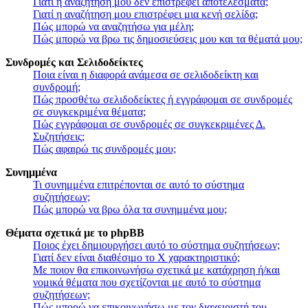
Γιατί η αναζήτησή μου δεν επιστρέφει αποτελέσματα;
Γιατί η αναζήτηση μου επιστρέφει μια κενή σελίδα;
Πώς μπορώ να αναζητήσω για μέλη;
Πώς μπορώ να βρω τις δημοσιεύσεις μου και τα θέματά μου;
Συνδρομές και Σελιδοδείκτες
Ποια είναι η διαφορά ανάμεσα σε σελιδοδείκτη και
συνδρομή;
Πώς προσθέτω σελιδοδείκτες ή εγγράφομαι σε συνδρομές
σε συγκεκριμένα θέματα;
Πώς εγγράφομαι σε συνδρομές σε συγκεκριμένες Δ.
Συζητήσεις;
Πώς αφαιρώ τις συνδρομές μου;
Συνημμένα
Τι συνημμένα επιτρέπονται σε αυτό το σύστημα
συζητήσεων;
Πώς μπορώ να βρω όλα τα συνημμένα μου;
Θέματα σχετικά με το phpBB
Ποιος έχει δημιουργήσει αυτό το σύστημα συζητήσεων;
Γιατί δεν είναι διαθέσιμο το Χ χαρακτηριστικό;
Με ποιον θα επικοινωνήσω σχετικά με κατάχρηση ή/και
νομικά θέματα που σχετίζονται με αυτό το σύστημα
συζητήσεων;
Πώς μπορώ να επικοινωνήσω με τον διαχειριστή του