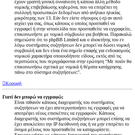
έχουν γραπτή γονική συναίνεση ή κάποια άλλη μέθοδο
νομικής επιβεβαίωσης κηδεμόνα, που να επιτρέπει τη
συλλογή προσωπικών δεδομένων από ανήλικο ηλικίας
μικρότερης των 13. Εάν δεν είστε σίγουρος (-η) αν αυτό
ισχύει για σας, όπως κάποιος ο οποίος προσπαθεί να
εγγραφεί ή στην ιστοσελίδα που προσπαθείτε να εγγραφείτε,
επικοινωνήστε με νομικό σύμβουλο για βοήθεια. Παρακαλώ
σημειώστε ότι το phpBB Limited και ο ιδιοκτήτης του εν
λόγω συστήματος συζητήσεων δεν μπορεί να δώσει νομική
συμβουλή και δεν είναι ένα σημείο επαφής για ενδοιασμούς
νομικού χαρακτήρα οποιουδήποτε είδους, εκτός από τις
περιπτώσεις που περιγράφονται στην ερώτηση “Με ποιόν θα
επικοινωνήσω σχετικά με νομικά ή θέματα κατάχρησης
πάνω στο σύστημα συζητήσεων;”.
Κορυφή
Γιατί δεν μπορώ να εγγραφώ;
Είναι πιθανόν κάποιος διαχειριστής του συστήματος
συζητήσεων να έχει απενεργοποιήσει τις εγγραφές για να
αποτρέψει νέους επισκέπτες να εγγραφούν. Κάποιος
διαχειριστής του συστήματος συζητήσεων μπορεί επίσης να
έχει αποκλείσει την IP διεύθυνσή σας ή να μην επιτρέπει το
όνομα μέλους που προσπαθείτε να καταχωρίσετε.
Επικοινωνήστε με κάποιον διαχειριστή του συστήματος