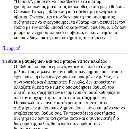
“Προφίλ”, μπορείτε να προσθέσετε ένα άβαταρ,
χρησιμοποιώντας μια από τις ακόλουθες τέσσερις μεθόδους:
Gravatar, Γκαλερί, Φόρτωση από σύνδεσμο ή Φόρτωση
άβαταρ. Εναπόκειται στον διαχειριστή του συστήματος
συζητήσεων να ενεργοποιήσει τα άβαταρ και να επιλέξει τον
τρόπο με τον οποίο μπορεί να καταστούν διαθέσιμα. Εάν δεν
μπορείτε να χρησιμοποιήσετε άβαταρ, επικοινωνήστε με
κάποιον διαχειριστή του συστήματος συζητήσεων.
Κορυφή
Τι είναι ο βαθμός μου και πώς μπορώ να τον αλλάξω;
Οι βαθμοί, οι οποίοι εμφανίζονται κάτω από το όνομα
μέλους σας, δηλώνουν τον αριθμό των δημοσιεύσεων που
έχετε κάνει ή είναι αναγνωριστικό ορισμένων μελών, π.χ.
συντονιστές και διαχειριστές. Γενικώς, δεν μπορείτε να
αλλάξετε άμεσα το κείμενο οποιουδήποτε βαθμού του
συστήματος συζητήσεων δεδομένου ότι αυτό καθορίζεται
από τον διαχειριστή του συστήματος συζητήσεων.
Παρακαλώ μην κάνετε κατάχρηση του συστήματος
συζητήσεων με άσκοπες δημοσιεύσεις μόνο και μόνο για να
ανεβάσετε τον βαθμό σας. Τα περισσότερα συστήματα
συζητήσεων δεν το ανέχονται αυτό και ο συντονιστής ή ο
διαχειριστής απλώς θα μειώσει τον αριθμό των
δημοσιεύσεων σας.