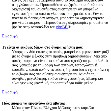
κανείς δεν έχει μεταφράσει αυτό το σύστημα συζητήσεων
στη γλώσσα σας. Προσπαθήστε να ζητήσετε από κάποιον
διαχειριστή του συστήματος συζητήσεων αν μπορεί να
εγκαταστήσει το πακέτο γλώσσας που χρειάζεστε. Εάν το
πακέτο γλώσσας δεν υπάρχει, μπορείτε να δημιουργήσετε
μια νέα μετάφραση. Περισσότερες πληροφορίες μπορείτε να
βρείτε στην ιστοσελίδα του
phpBB
®.
Κορυφή
Τι είναι οι εικόνες δίπλα στο όνομα χρήστη μου;
Υπάρχουν δύο εικόνες οι οποίες μπορεί να εμφανιστούν μαζί
με το όνομα μέλους στην προβολή δημοσιεύσεων. Μια από
αυτές μπορεί να είναι μια εικόνα που σχετίζεται με το βαθμό
σας, γενικώς με τη μορφή των άστρων, τετραγώνων ή
κουκίδων, υποδεικνύοντας πόσες δημοσιεύσεις έχετε κάνει ή
το αξίωμα σας στο σύστημα συζητήσεων. Μια άλλη,
συνήθως μεγαλύτερη, εικόνα είναι γνωστή ως άβαταρ και
είναι γενικώς μοναδική, προσωπική για κάθε μέλος.
Κορυφή
Πώς μπορώ να εμφανίσω ένα άβαταρ;
Μέσα στον Πίνακα Ελέγχου Μέλους, στην καρτέλα