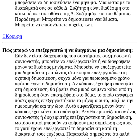
μπορέσετε να δημοσιεύσετε ένα μήνυμα. Μια λίστα με τα
δικαιώματά σας σε κάθε Δ. Συζήτηση είναι διαθέσιμη στο
κάτω μέρος στις οθόνες της Δ. Συζήτησης και του θέματος.
Παράδειγμα: Μπορείτε να δημοσιεύετε νέα θέματα,
Μπορείτε να επισυνάπτετε αρχεία, κλπ.
Κορυφή
Πώς μπορώ να επεξεργαστώ ή να διαγράψω μια δημοσίευση;
Εάν δεν είστε διαχειριστής του συστήματος συζητήσεων ή
συντονιστής, μπορείτε να επεξεργαστείτε ή να διαγράψετε
μόνον τα δικά σας μηνύματα. Μπορείτε να επεξεργαστείτε
μια δημοσίευση πατώντας στο κουμπί επεξεργασίας στη
σχετική δημοσίευση, συχνά μόνο για περιορισμένο χρόνο
αφότου έγινε η δημοσίευση. Αν κάποιος έχει ήδη απαντήσει
στη δημοσίευση, θα βρείτε ένα μικρό κείμενο κάτω από τη
δημοσίευση όταν επιστρέψετε στο θέμα, το οποίο αναφέρει
πόσες φορές επεξεργαστήκατε το μήνυμα αυτό, μαζί με την
ημερομηνία και την ώρα. Αυτό εμφανίζεται μόνον όταν
κάποιος έχει κάνει μια απάντηση. Δεν θα εμφανίζεται αν ένας
συντονιστής ή διαχειριστής επεξεργάστηκε τη δημοσίευση,
ωστόσο αυτοί μπορούν να αφήσουν μια σημείωση ως προς
το γιατί έχουν επεξεργαστεί τη δημοσίευση κατά τη
διακριτική τους ευχέρεια. Παρακαλώ σημειώστε ότι απλά