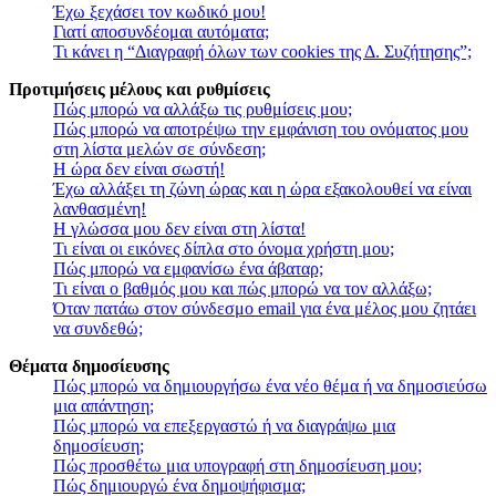
Έχω ξεχάσει τον κωδικό μου!
Γιατί αποσυνδέομαι αυτόματα;
Τι κάνει η “Διαγραφή όλων των cookies της Δ. Συζήτησης”;
Προτιμήσεις μέλους και ρυθμίσεις
Πώς μπορώ να αλλάξω τις ρυθμίσεις μου;
Πώς μπορώ να αποτρέψω την εμφάνιση του ονόματος μου
στη λίστα μελών σε σύνδεση;
Η ώρα δεν είναι σωστή!
Έχω αλλάξει τη ζώνη ώρας και η ώρα εξακολουθεί να είναι
λανθασμένη!
Η γλώσσα μου δεν είναι στη λίστα!
Τι είναι οι εικόνες δίπλα στο όνομα χρήστη μου;
Πώς μπορώ να εμφανίσω ένα άβαταρ;
Τι είναι ο βαθμός μου και πώς μπορώ να τον αλλάξω;
Όταν πατάω στον σύνδεσμο email για ένα μέλος μου ζητάει
να συνδεθώ;
Θέματα δημοσίευσης
Πώς μπορώ να δημιουργήσω ένα νέο θέμα ή να δημοσιεύσω
μια απάντηση;
Πώς μπορώ να επεξεργαστώ ή να διαγράψω μια
δημοσίευση;
Πώς προσθέτω μια υπογραφή στη δημοσίευση μου;
Πώς δημιουργώ ένα δημοψήφισμα;