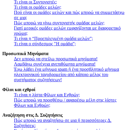
Τι είναι οι Συντονιστές;
Τι είναι οι ομάδες μελών;
Πού είναι οι ομάδες μελών και πώς μπορώ να συμμετάσχω
σε μια;
Πώς μπορώ να γίνω συντονιστής ομάδας μελών;
Γιατί μερικές ομάδες μελών εμφανίζονται με διαφορετικό
χρώμα;
Τι είναι η “Προεπιλεγμένη ομάδα μελών”;
Τι είναι ο σύνδεσμος "Η ομάδα”;
Προσωπικά Μηνύματα
Δεν μπορώ να στείλω προσωπικά μηνύματα!
Λαμβάνω συνέχεια ανεπιθύμητα μηνύματα!
Έχω λάβει ένα μήνυμα spam ή ένα προσβλητικό μήνυμα
ηλεκτρονικού ταχυδρομείου από κάποιο μέλος του
συστήματος συζητήσεων!
Φίλοι και εχθροί
Τι είναι η λίστα Φίλων και Εχθρών;
Πώς μπορώ να προσθέσω / αφαιρέσω μέλη στις λίστες
Φίλων και Εχθρών;
Αναζήτηση στις Δ. Συζητήσεις
Πώς μπορώ να αναζητήσω σε μια ή περισσότερες Δ.
Συζητήσεις;