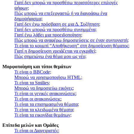
Γιατί δεν μπορώ να προσθέσω περισσότερες επιλογές
ψήφων;
Πώς μπορώ να επεξεργαστώ ή να διαγράψω ένα
δημοψήφισμα;
Γιατί δεν έχω πρόσβαση σε μια Δ. Συζήτηση;
Γιατί δεν μπορώ να προσθέσω συνημμένα;
Γιατί έχω λάβει μια προειδοποίηση;
Πώς μπορώ να αναφέρω δημοσιεύσεις σε έναν συντονιστή;
Τι είναι το κουμπί “Αποθήκευση” στη δημοσίευση θέματος;
Γιατί η δημοσίευση χρειάζεται να εγκριθεί;
Πώς σημειώνω ένα θέμα μου ως νέο;
Μορφοποίηση και τύποι θεμάτων
Τι είναι ο BBCode;
Μπορώ να χρησιμοποιήσω HTML;
Τι είναι τα Smilies;
Μπορώ να δημοσιεύω εικόνες;
Τι είναι οι γενικές ανακοινώσεις;
Τι είναι οι ανακοινώσεις;
Τι είναι τα επισημασμένα θέματα;
Τι είναι τα κλειδωμένα θέματα;
Τι είναι τα εικονίδια θεμάτων;
Επίπεδα μελών και Ομάδες
Τι είναι οι Διαχειριστές;