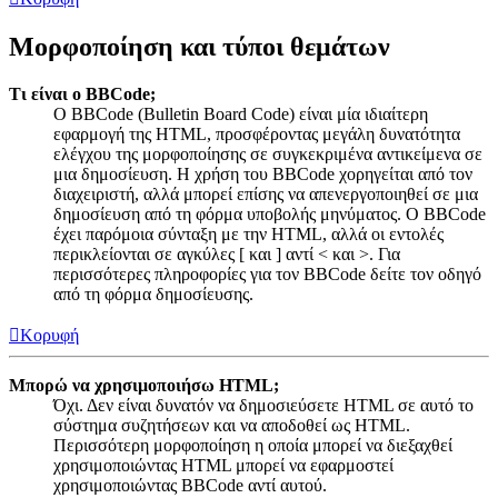
Μορφοποίηση και τύποι θεμάτων
Τι είναι ο BBCode;
Ο BBCode (Bulletin Board Code) είναι μία ιδιαίτερη
εφαρμογή της HTML, προσφέροντας μεγάλη δυνατότητα
ελέγχου της μορφοποίησης σε συγκεκριμένα αντικείμενα σε
μια δημοσίευση. Η χρήση του BBCode χορηγείται από τον
διαχειριστή, αλλά μπορεί επίσης να απενεργοποιηθεί σε μια
δημοσίευση από τη φόρμα υποβολής μηνύματος. Ο BBCode
έχει παρόμοια σύνταξη με την HTML, αλλά οι εντολές
περικλείονται σε αγκύλες [ και ] αντί < και >. Για
περισσότερες πληροφορίες για τον BBCode δείτε τον οδηγό
από τη φόρμα δημοσίευσης.
Κορυφή
Μπορώ να χρησιμοποιήσω HTML;
Όχι. Δεν είναι δυνατόν να δημοσιεύσετε HTML σε αυτό το
σύστημα συζητήσεων και να αποδοθεί ως HTML.
Περισσότερη μορφοποίηση η οποία μπορεί να διεξαχθεί
χρησιμοποιώντας HTML μπορεί να εφαρμοστεί
χρησιμοποιώντας BBCode αντί αυτού.