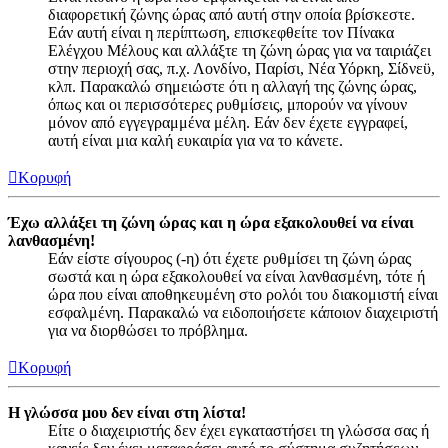
διαφορετική ζώνης ώρας από αυτή στην οποία βρίσκεστε.
Εάν αυτή είναι η περίπτωση, επισκεφθείτε τον Πίνακα
Ελέγχου Μέλους και αλλάξτε τη ζώνη ώρας για να ταιριάζει
στην περιοχή σας, π.χ. Λονδίνο, Παρίσι, Νέα Υόρκη, Σίδνεϋ,
κλπ. Παρακαλώ σημειώστε ότι η αλλαγή της ζώνης ώρας,
όπως και οι περισσότερες ρυθμίσεις, μπορούν να γίνουν
μόνον από εγγεγραμμένα μέλη. Εάν δεν έχετε εγγραφεί,
αυτή είναι μια καλή ευκαιρία για να το κάνετε.
Κορυφή
Έχω αλλάξει τη ζώνη ώρας και η ώρα εξακολουθεί να είναι
λανθασμένη!
Εάν είστε σίγουρος (-η) ότι έχετε ρυθμίσει τη ζώνη ώρας
σωστά και η ώρα εξακολουθεί να είναι λανθασμένη, τότε ή
ώρα που είναι αποθηκευμένη στο ρολόι του διακομιστή είναι
εσφαλμένη. Παρακαλώ να ειδοποιήσετε κάποιον διαχειριστή
για να διορθώσει το πρόβλημα.
Κορυφή
Η γλώσσα μου δεν είναι στη λίστα!
Είτε ο διαχειριστής δεν έχει εγκαταστήσει τη γλώσσα σας ή