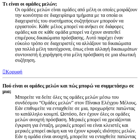
Τι είναι οι ομάδες μελών;
Οι ομάδες μελών είναι ομάδες από μέλη οι οποίες μοιράζουν
την κοινότητα σε διαχειρίσιμα τμήματα με τα οποία οι
διαχειριστές του συστήματος συζητήσεων μπορούν να
εργαστούν. Κάθε μέλος μπορεί να ανήκει σε διάφορες
ομάδες και σε κάθε ομάδα μπορεί να έχουν ανατεθεί
επιμέρους δικαιώματα πρόσβασης. Αυτό παρέχει έναν
εύκολο τρόπο σε διαχειριστές να αλλάξουν τα δικαιώματα
για πολλά μέλη ταυτόχρονα, όπως είναι αλλαγή δικαιωμάτων
συντονιστή ή χορήγηση στα μέλη πρόσβαση σε μια ιδιωτική
συζήτηση.
Κορυφή
Πού είναι οι ομάδες μελών και πώς μπορώ να συμμετάσχω σε
μια;
Μπορείτε να δείτε όλες τις ομάδες μελών μέσω του
συνδέσμου “Ομάδες μελών” στον Πίνακα Ελέγχου Μέλους.
Εάν επιθυμείτε να ενταχθείτε σε μια, προχωρήστε πατώντας
το κατάλληλο κουμπί. Ωστόσο, δεν έχουν όλες οι ομάδες
μελών ανοιχτή πρόσβαση. Μερικές μπορεί να χρειάζονται
έγκριση για ένταξη, μερικές μπορεί να είναι κλειστές και
μερικές μπορεί ακόμη και να έχουν κρυφές ιδιότητες μελών.
Εάν η ομάδα είναι ανοιχτή, μπορείτε να ενταχθείτε πατώντας