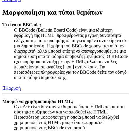
Μορφοποίηση και τύποι θεμάτων
Τι είναι ο BBCode;
Ο BBCode (Bulletin Board Code) είναι μία ιδιαίτερη
εφαρμογή της HTML, προσφέροντας μεγάλη δυνατότητα
ελέγχου της μορφοποίησης σε συγκεκριμένα αντικείμενα σε
μια δημοσίευση. Η χρήση του BBCode χορηγείται από τον
διαχειριστή, αλλά μπορεί επίσης να απενεργοποιηθεί σε μια
δημοσίευση από τη φόρμα υποβολής μηνύματος. Ο BBCode
έχει παρόμοια σύνταξη με την HTML, αλλά οι εντολές
περικλείονται σε αγκύλες [ και ] αντί < και >. Για
περισσότερες πληροφορίες για τον BBCode δείτε τον οδηγό
από τη φόρμα δημοσίευσης.
Κορυφή
Μπορώ να χρησιμοποιήσω HTML;
Όχι. Δεν είναι δυνατόν να δημοσιεύσετε HTML σε αυτό το
σύστημα συζητήσεων και να αποδοθεί ως HTML.
Περισσότερη μορφοποίηση η οποία μπορεί να διεξαχθεί
χρησιμοποιώντας HTML μπορεί να εφαρμοστεί
χρησιμοποιώντας BBCode αντί αυτού.