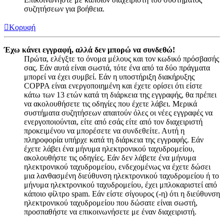
συζητήσεων για βοήθεια.
Κορυφή
Έχω κάνει εγγραφή, αλλά δεν μπορώ να συνδεθώ!
Πρώτα, ελέγξτε το όνομα μέλους και τον κωδικό πρόσβασής
σας. Εάν αυτά είναι σωστά, τότε ένα από τα δύο πράγματα
μπορεί να έχει συμβεί. Εάν η υποστήριξη διακήρυξης
COPPA είναι ενεργοποιημένη και έχετε ορίσει ότι είστε
κάτω των 13 ετών κατά τη διάρκεια της εγγραφής, θα πρέπει
να ακολουθήσετε τις οδηγίες που έχετε λάβει. Μερικά
συστήματα συζητήσεων απαιτούν όλες οι νέες εγγραφές να
ενεργοποιούνται, είτε από εσάς είτε από τον διαχειριστή
προκειμένου να μπορέσετε να συνδεθείτε. Αυτή η
πληροφορία υπήρχε κατά τη διάρκεια της εγγραφής. Εάν
έχετε λάβει ένα μήνυμα ηλεκτρονικού ταχυδρομείου,
ακολουθήστε τις οδηγίες. Εάν δεν λάβετε ένα μήνυμα
ηλεκτρονικού ταχυδρομείου, ενδεχομένως να έχετε δώσει
μια λανθασμένη διεύθυνση ηλεκτρονικού ταχυδρομείου ή το
μήνυμα ηλεκτρονικού ταχυδρομείου, έχει μπλοκαριστεί από
κάποιο φίλτρο spam. Εάν είστε σίγουρος (-η) ότι η διεύθυνση
ηλεκτρονικού ταχυδρομείου που δώσατε είναι σωστή,
προσπαθήστε να επικοινωνήσετε με έναν διαχειριστή.