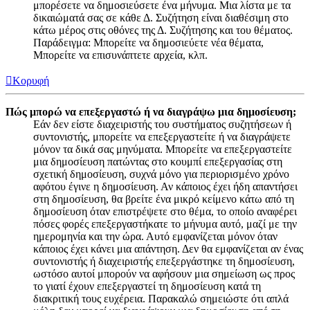
μπορέσετε να δημοσιεύσετε ένα μήνυμα. Μια λίστα με τα
δικαιώματά σας σε κάθε Δ. Συζήτηση είναι διαθέσιμη στο
κάτω μέρος στις οθόνες της Δ. Συζήτησης και του θέματος.
Παράδειγμα: Μπορείτε να δημοσιεύετε νέα θέματα,
Μπορείτε να επισυνάπτετε αρχεία, κλπ.
Κορυφή
Πώς μπορώ να επεξεργαστώ ή να διαγράψω μια δημοσίευση;
Εάν δεν είστε διαχειριστής του συστήματος συζητήσεων ή
συντονιστής, μπορείτε να επεξεργαστείτε ή να διαγράψετε
μόνον τα δικά σας μηνύματα. Μπορείτε να επεξεργαστείτε
μια δημοσίευση πατώντας στο κουμπί επεξεργασίας στη
σχετική δημοσίευση, συχνά μόνο για περιορισμένο χρόνο
αφότου έγινε η δημοσίευση. Αν κάποιος έχει ήδη απαντήσει
στη δημοσίευση, θα βρείτε ένα μικρό κείμενο κάτω από τη
δημοσίευση όταν επιστρέψετε στο θέμα, το οποίο αναφέρει
πόσες φορές επεξεργαστήκατε το μήνυμα αυτό, μαζί με την
ημερομηνία και την ώρα. Αυτό εμφανίζεται μόνον όταν
κάποιος έχει κάνει μια απάντηση. Δεν θα εμφανίζεται αν ένας
συντονιστής ή διαχειριστής επεξεργάστηκε τη δημοσίευση,
ωστόσο αυτοί μπορούν να αφήσουν μια σημείωση ως προς
το γιατί έχουν επεξεργαστεί τη δημοσίευση κατά τη
διακριτική τους ευχέρεια. Παρακαλώ σημειώστε ότι απλά