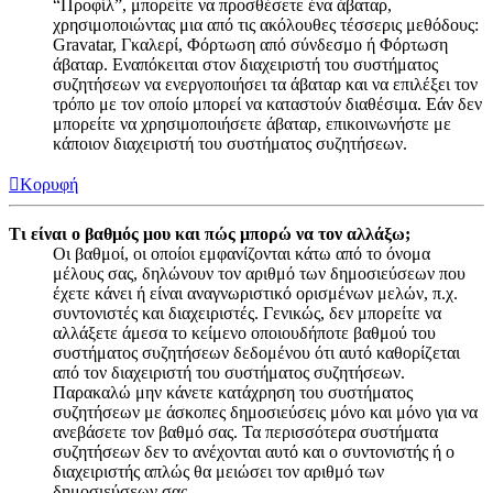
“Προφίλ”, μπορείτε να προσθέσετε ένα άβαταρ,
χρησιμοποιώντας μια από τις ακόλουθες τέσσερις μεθόδους:
Gravatar, Γκαλερί, Φόρτωση από σύνδεσμο ή Φόρτωση
άβαταρ. Εναπόκειται στον διαχειριστή του συστήματος
συζητήσεων να ενεργοποιήσει τα άβαταρ και να επιλέξει τον
τρόπο με τον οποίο μπορεί να καταστούν διαθέσιμα. Εάν δεν
μπορείτε να χρησιμοποιήσετε άβαταρ, επικοινωνήστε με
κάποιον διαχειριστή του συστήματος συζητήσεων.
Κορυφή
Τι είναι ο βαθμός μου και πώς μπορώ να τον αλλάξω;
Οι βαθμοί, οι οποίοι εμφανίζονται κάτω από το όνομα
μέλους σας, δηλώνουν τον αριθμό των δημοσιεύσεων που
έχετε κάνει ή είναι αναγνωριστικό ορισμένων μελών, π.χ.
συντονιστές και διαχειριστές. Γενικώς, δεν μπορείτε να
αλλάξετε άμεσα το κείμενο οποιουδήποτε βαθμού του
συστήματος συζητήσεων δεδομένου ότι αυτό καθορίζεται
από τον διαχειριστή του συστήματος συζητήσεων.
Παρακαλώ μην κάνετε κατάχρηση του συστήματος
συζητήσεων με άσκοπες δημοσιεύσεις μόνο και μόνο για να
ανεβάσετε τον βαθμό σας. Τα περισσότερα συστήματα
συζητήσεων δεν το ανέχονται αυτό και ο συντονιστής ή ο
διαχειριστής απλώς θα μειώσει τον αριθμό των
δημοσιεύσεων σας.