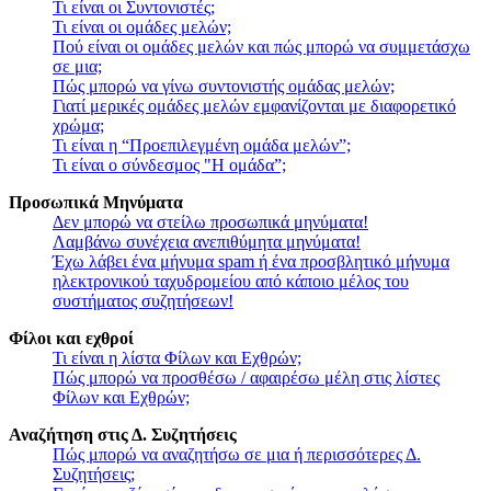
Τι είναι οι Συντονιστές;
Τι είναι οι ομάδες μελών;
Πού είναι οι ομάδες μελών και πώς μπορώ να συμμετάσχω
σε μια;
Πώς μπορώ να γίνω συντονιστής ομάδας μελών;
Γιατί μερικές ομάδες μελών εμφανίζονται με διαφορετικό
χρώμα;
Τι είναι η “Προεπιλεγμένη ομάδα μελών”;
Τι είναι ο σύνδεσμος "Η ομάδα”;
Προσωπικά Μηνύματα
Δεν μπορώ να στείλω προσωπικά μηνύματα!
Λαμβάνω συνέχεια ανεπιθύμητα μηνύματα!
Έχω λάβει ένα μήνυμα spam ή ένα προσβλητικό μήνυμα
ηλεκτρονικού ταχυδρομείου από κάποιο μέλος του
συστήματος συζητήσεων!
Φίλοι και εχθροί
Τι είναι η λίστα Φίλων και Εχθρών;
Πώς μπορώ να προσθέσω / αφαιρέσω μέλη στις λίστες
Φίλων και Εχθρών;
Αναζήτηση στις Δ. Συζητήσεις
Πώς μπορώ να αναζητήσω σε μια ή περισσότερες Δ.
Συζητήσεις;