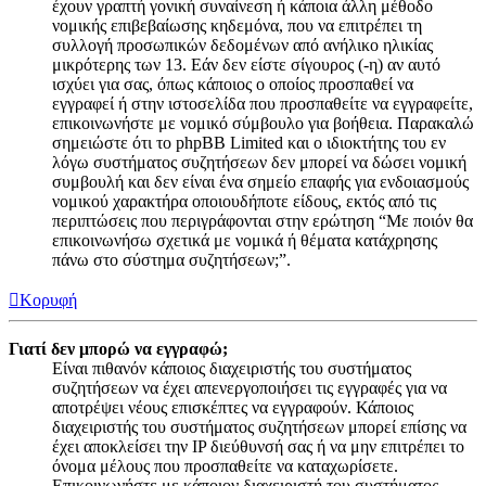
έχουν γραπτή γονική συναίνεση ή κάποια άλλη μέθοδο
νομικής επιβεβαίωσης κηδεμόνα, που να επιτρέπει τη
συλλογή προσωπικών δεδομένων από ανήλικο ηλικίας
μικρότερης των 13. Εάν δεν είστε σίγουρος (-η) αν αυτό
ισχύει για σας, όπως κάποιος ο οποίος προσπαθεί να
εγγραφεί ή στην ιστοσελίδα που προσπαθείτε να εγγραφείτε,
επικοινωνήστε με νομικό σύμβουλο για βοήθεια. Παρακαλώ
σημειώστε ότι το phpBB Limited και ο ιδιοκτήτης του εν
λόγω συστήματος συζητήσεων δεν μπορεί να δώσει νομική
συμβουλή και δεν είναι ένα σημείο επαφής για ενδοιασμούς
νομικού χαρακτήρα οποιουδήποτε είδους, εκτός από τις
περιπτώσεις που περιγράφονται στην ερώτηση “Με ποιόν θα
επικοινωνήσω σχετικά με νομικά ή θέματα κατάχρησης
πάνω στο σύστημα συζητήσεων;”.
Κορυφή
Γιατί δεν μπορώ να εγγραφώ;
Είναι πιθανόν κάποιος διαχειριστής του συστήματος
συζητήσεων να έχει απενεργοποιήσει τις εγγραφές για να
αποτρέψει νέους επισκέπτες να εγγραφούν. Κάποιος
διαχειριστής του συστήματος συζητήσεων μπορεί επίσης να
έχει αποκλείσει την IP διεύθυνσή σας ή να μην επιτρέπει το
όνομα μέλους που προσπαθείτε να καταχωρίσετε.
Επικοινωνήστε με κάποιον διαχειριστή του συστήματος