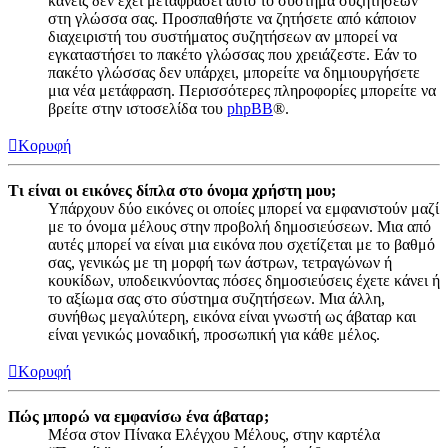
κανείς δεν έχει μεταφράσει αυτό το σύστημα συζητήσεων
στη γλώσσα σας. Προσπαθήστε να ζητήσετε από κάποιον
διαχειριστή του συστήματος συζητήσεων αν μπορεί να
εγκαταστήσει το πακέτο γλώσσας που χρειάζεστε. Εάν το
πακέτο γλώσσας δεν υπάρχει, μπορείτε να δημιουργήσετε
μια νέα μετάφραση. Περισσότερες πληροφορίες μπορείτε να
βρείτε στην ιστοσελίδα του
phpBB
®.
Κορυφή
Τι είναι οι εικόνες δίπλα στο όνομα χρήστη μου;
Υπάρχουν δύο εικόνες οι οποίες μπορεί να εμφανιστούν μαζί
με το όνομα μέλους στην προβολή δημοσιεύσεων. Μια από
αυτές μπορεί να είναι μια εικόνα που σχετίζεται με το βαθμό
σας, γενικώς με τη μορφή των άστρων, τετραγώνων ή
κουκίδων, υποδεικνύοντας πόσες δημοσιεύσεις έχετε κάνει ή
το αξίωμα σας στο σύστημα συζητήσεων. Μια άλλη,
συνήθως μεγαλύτερη, εικόνα είναι γνωστή ως άβαταρ και
είναι γενικώς μοναδική, προσωπική για κάθε μέλος.
Κορυφή
Πώς μπορώ να εμφανίσω ένα άβαταρ;
Μέσα στον Πίνακα Ελέγχου Μέλους, στην καρτέλα