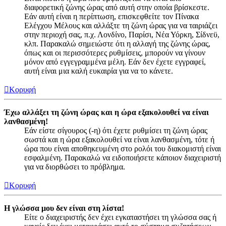
διαφορετική ζώνης ώρας από αυτή στην οποία βρίσκεστε.
Εάν αυτή είναι η περίπτωση, επισκεφθείτε τον Πίνακα
Ελέγχου Μέλους και αλλάξτε τη ζώνη ώρας για να ταιριάζει
στην περιοχή σας, π.χ. Λονδίνο, Παρίσι, Νέα Υόρκη, Σίδνεϋ,
κλπ. Παρακαλώ σημειώστε ότι η αλλαγή της ζώνης ώρας,
όπως και οι περισσότερες ρυθμίσεις, μπορούν να γίνουν
μόνον από εγγεγραμμένα μέλη. Εάν δεν έχετε εγγραφεί,
αυτή είναι μια καλή ευκαιρία για να το κάνετε.
Κορυφή
Έχω αλλάξει τη ζώνη ώρας και η ώρα εξακολουθεί να είναι
λανθασμένη!
Εάν είστε σίγουρος (-η) ότι έχετε ρυθμίσει τη ζώνη ώρας
σωστά και η ώρα εξακολουθεί να είναι λανθασμένη, τότε ή
ώρα που είναι αποθηκευμένη στο ρολόι του διακομιστή είναι
εσφαλμένη. Παρακαλώ να ειδοποιήσετε κάποιον διαχειριστή
για να διορθώσει το πρόβλημα.
Κορυφή
Η γλώσσα μου δεν είναι στη λίστα!
Είτε ο διαχειριστής δεν έχει εγκαταστήσει τη γλώσσα σας ή