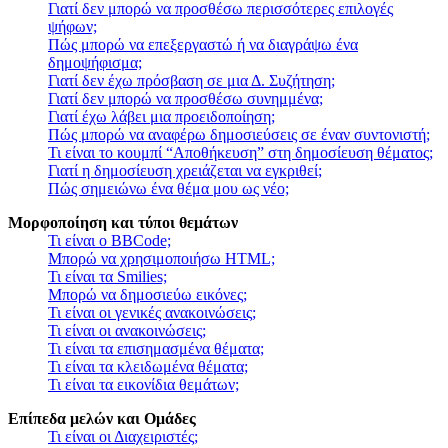
Γιατί δεν μπορώ να προσθέσω περισσότερες επιλογές
ψήφων;
Πώς μπορώ να επεξεργαστώ ή να διαγράψω ένα
δημοψήφισμα;
Γιατί δεν έχω πρόσβαση σε μια Δ. Συζήτηση;
Γιατί δεν μπορώ να προσθέσω συνημμένα;
Γιατί έχω λάβει μια προειδοποίηση;
Πώς μπορώ να αναφέρω δημοσιεύσεις σε έναν συντονιστή;
Τι είναι το κουμπί “Αποθήκευση” στη δημοσίευση θέματος;
Γιατί η δημοσίευση χρειάζεται να εγκριθεί;
Πώς σημειώνω ένα θέμα μου ως νέο;
Μορφοποίηση και τύποι θεμάτων
Τι είναι ο BBCode;
Μπορώ να χρησιμοποιήσω HTML;
Τι είναι τα Smilies;
Μπορώ να δημοσιεύω εικόνες;
Τι είναι οι γενικές ανακοινώσεις;
Τι είναι οι ανακοινώσεις;
Τι είναι τα επισημασμένα θέματα;
Τι είναι τα κλειδωμένα θέματα;
Τι είναι τα εικονίδια θεμάτων;
Επίπεδα μελών και Ομάδες
Τι είναι οι Διαχειριστές;