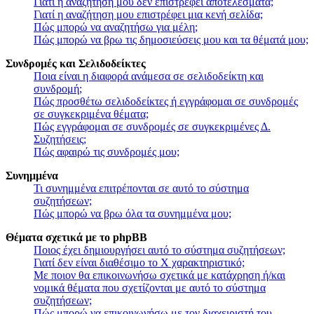
Γιατί η αναζήτησή μου δεν επιστρέφει αποτελέσματα;
Γιατί η αναζήτηση μου επιστρέφει μια κενή σελίδα;
Πώς μπορώ να αναζητήσω για μέλη;
Πώς μπορώ να βρω τις δημοσιεύσεις μου και τα θέματά μου;
Συνδρομές και Σελιδοδείκτες
Ποια είναι η διαφορά ανάμεσα σε σελιδοδείκτη και
συνδρομή;
Πώς προσθέτω σελιδοδείκτες ή εγγράφομαι σε συνδρομές
σε συγκεκριμένα θέματα;
Πώς εγγράφομαι σε συνδρομές σε συγκεκριμένες Δ.
Συζητήσεις;
Πώς αφαιρώ τις συνδρομές μου;
Συνημμένα
Τι συνημμένα επιτρέπονται σε αυτό το σύστημα
συζητήσεων;
Πώς μπορώ να βρω όλα τα συνημμένα μου;
Θέματα σχετικά με το phpBB
Ποιος έχει δημιουργήσει αυτό το σύστημα συζητήσεων;
Γιατί δεν είναι διαθέσιμο το Χ χαρακτηριστικό;
Με ποιον θα επικοινωνήσω σχετικά με κατάχρηση ή/και
νομικά θέματα που σχετίζονται με αυτό το σύστημα
συζητήσεων;
Πώς μπορώ να επικοινωνήσω με τον διαχειριστή του