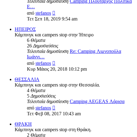
Τελευταία δημοσίευση
Camping Πλούταρχος Πολιτικά
Ε…
Προβολή
από
stefanos
της
Τετ Σεπ 18, 2019 9:54 am
τελευταίας
δημοσίευσης
ΗΠΕΙΡΟΣ
Κάμπινγκ και campers stop στην Ήπειρο
6
Θέματα
26
Δημοσιεύσεις
Τελευταία δημοσίευση
Re: Camping Λιμνοπούλα
Ιωάννι…
Προβολή
από
stefanos
της
Κυρ Μάιος 20, 2018 10:12 pm
τελευταίας
δημοσίευσης
ΘΕΣΣΑΛΙΑ
Κάμπινγκ και campers stop στην Θεσσαλία.
4
Θέματα
5
Δημοσιεύσεις
Τελευταία δημοσίευση
Camping AEGEAS Λάρισα
Προβολή
από
stefanos
της
Τετ Φεβ 08, 2017 10:43 am
τελευταίας
δημοσίευσης
ΘΡΑΚΗ
Κάμπινγκ και campers stop στη Θράκη.
2
Θέματα