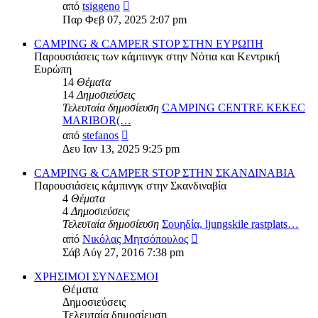
Προβολή
από
tsiggeno
της
Παρ Φεβ 07, 2025 2:07 pm
τελευταίας
δημοσίευσης
CAMPING & CAMPER STOP ΣΤΗΝ ΕΥΡΩΠΗ
Παρουσιάσεις των κάμπινγκ στην Νότια και Κεντρική
Ευρώπη
14
Θέματα
14
Δημοσιεύσεις
Τελευταία δημοσίευση
CAMPING CENTRE KEKEC
MARIBOR(…
Προβολή
από
stefanos
της
Δευ Ιαν 13, 2025 9:25 pm
τελευταίας
δημοσίευσης
CAMPING & CAMPER STOP ΣΤΗΝ ΣΚΑΝΔΙΝΑΒΙΑ
Παρουσιάσεις κάμπινγκ στην Σκανδιναβία
4
Θέματα
4
Δημοσιεύσεις
Τελευταία δημοσίευση
Σουηδία, ljungskile rastplats…
Προβολή
από
Νικόλας Μητσόπουλος
της
Σάβ Αύγ 27, 2016 7:38 pm
τελευταίας
δημοσίευσης
ΧΡΗΣΙΜΟΙ ΣΥΝΔΕΣΜΟΙ
Θέματα
Δημοσιεύσεις
Τελευταία δημοσίευση