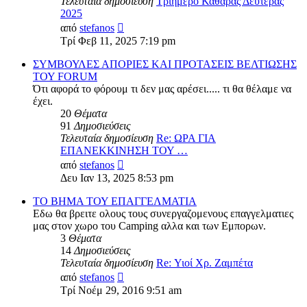
Τελευταία δημοσίευση
Τριήμερο Καθαράς Δευτέρας
2025
Προβολή
από
stefanos
της
Τρί Φεβ 11, 2025 7:19 pm
τελευταίας
δημοσίευσης
ΣΥΜΒΟΥΛΕΣ ΑΠΟΡΙΕΣ ΚΑΙ ΠΡΟΤΑΣΕΙΣ ΒΕΛΤΙΩΣΗΣ
ΤΟΥ FORUM
Ότι αφορά το φόρουμ τι δεν μας αρέσει..... τι θα θέλαμε να
έχει.
20
Θέματα
91
Δημοσιεύσεις
Τελευταία δημοσίευση
Re: ΩΡΑ ΓΙΑ
ΕΠΑΝΕΚΚΙΝΗΣΗ ΤΟΥ …
Προβολή
από
stefanos
της
Δευ Ιαν 13, 2025 8:53 pm
τελευταίας
δημοσίευσης
ΤΟ ΒΗΜΑ ΤΟΥ ΕΠΑΓΓΕΛΜΑΤΙΑ
Εδω θα βρειτε ολους τους συνεργαζομενους επαγγελματιες
μας στον χωρο του Camping αλλα και των Εμπορων.
3
Θέματα
14
Δημοσιεύσεις
Τελευταία δημοσίευση
Re: Υιοί Χρ. Ζαμπέτα
Προβολή
από
stefanos
της
Τρί Νοέμ 29, 2016 9:51 am
τελευταίας