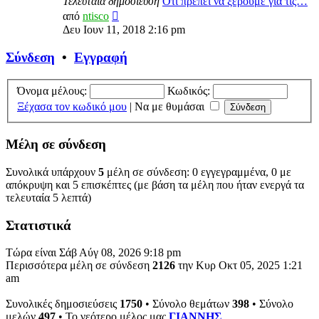
Τελευταία δημοσίευση
Οτι πρεπει να ξερουμε για τις…
Προβολή
από
ntisco
της
Δευ Ιουν 11, 2018 2:16 pm
τελευταίας
δημοσίευσης
Σύνδεση
•
Εγγραφή
Όνομα μέλους:
Κωδικός:
Ξέχασα τον κωδικό μου
|
Να με θυμάσαι
Μέλη σε σύνδεση
Συνολικά υπάρχουν
5
μέλη σε σύνδεση: 0 εγγεγραμμένα, 0 με
απόκρυψη και 5 επισκέπτες (με βάση τα μέλη που ήταν ενεργά τα
τελευταία 5 λεπτά)
Στατιστικά
Τώρα είναι Σάβ Αύγ 08, 2026 9:18 pm
Περισσότερα μέλη σε σύνδεση
2126
την Κυρ Οκτ 05, 2025 1:21
am
Συνολικές δημοσιεύσεις
1750
• Σύνολο θεμάτων
398
• Σύνολο
μελών
497
• Το νεότερο μέλος μας
ΓΙΑΝΝΗΣ