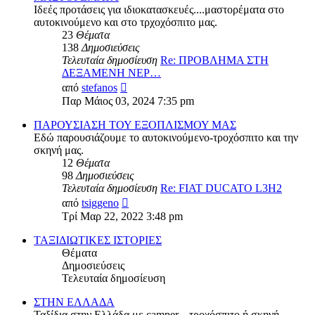
Ιδεές προτάσεις για ιδιοκατασκευές....μαστορέματα στο
αυτοκινούμενο και στο τρχοχόσπιτο μας.
23
Θέματα
138
Δημοσιεύσεις
Τελευταία δημοσίευση
Re: ΠΡΟΒΛΗΜΑ ΣΤΗ
ΔΕΞΑΜΕΝΗ ΝΕΡ…
Προβολή
από
stefanos
της
Παρ Μάιος 03, 2024 7:35 pm
τελευταίας
δημοσίευσης
ΠΑΡΟΥΣΙΑΣΗ ΤΟΥ ΕΞΟΠΛΙΣΜΟΥ ΜΑΣ
Εδώ παρουσιάζουμε το αυτοκινούμενο-τροχόσπιτο και την
σκηνή μας.
12
Θέματα
98
Δημοσιεύσεις
Τελευταία δημοσίευση
Re: FIAT DUCATO L3H2
Προβολή
από
tsiggeno
της
Τρί Μαρ 22, 2022 3:48 pm
τελευταίας
δημοσίευσης
ΤΑΞΙΔΙΩΤΙΚΕΣ ΙΣΤΟΡΙΕΣ
Θέματα
Δημοσιεύσεις
Τελευταία δημοσίευση
ΣΤΗΝ ΕΛΛΑΔΑ
Ταξίδια στην Ελλάδα με camper... τροχόσπιτο ή σκηνή