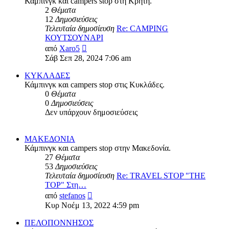
Κάμπινγκ και campers stop στη Κρήτη.
2
Θέματα
12
Δημοσιεύσεις
Τελευταία δημοσίευση
Re: CAMPING
ΚΟΥΤΣΟΥΝΑΡΙ
Προβολή
από
Xaro5
της
Σάβ Σεπ 28, 2024 7:06 am
τελευταίας
δημοσίευσης
ΚΥΚΛΑΔΕΣ
Κάμπινγκ και campers stop στις Κυκλάδες.
0
Θέματα
0
Δημοσιεύσεις
Δεν υπάρχουν δημοσιεύσεις
ΜΑΚΕΔΟΝΙΑ
Κάμπινγκ και campers stop στην Μακεδονία.
27
Θέματα
53
Δημοσιεύσεις
Τελευταία δημοσίευση
Re: TRAVEL STOP "THE
TOP" Στη…
Προβολή
από
stefanos
της
Κυρ Νοέμ 13, 2022 4:59 pm
τελευταίας
δημοσίευσης
ΠΕΛΟΠΟΝΝΗΣΟΣ