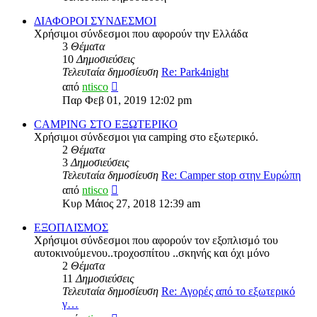
ΔΙΑΦΟΡΟΙ ΣΥΝΔΕΣΜΟΙ
Χρήσιμοι σύνδεσμοι που αφορούν την Ελλάδα
3
Θέματα
10
Δημοσιεύσεις
Τελευταία δημοσίευση
Re: Park4night
Προβολή
από
ntisco
της
Παρ Φεβ 01, 2019 12:02 pm
τελευταίας
δημοσίευσης
CAMPING ΣΤΟ ΕΞΩΤΕΡΙΚΟ
Χρήσιμοι σύνδεσμοι για camping στο εξωτερικό.
2
Θέματα
3
Δημοσιεύσεις
Τελευταία δημοσίευση
Re: Camper stop στην Ευρώπη
Προβολή
από
ntisco
της
Κυρ Μάιος 27, 2018 12:39 am
τελευταίας
δημοσίευσης
ΕΞΟΠΛΙΣΜΟΣ
Χρήσιμοι σύνδεσμοι που αφορούν τον εξοπλισμό του
αυτοκινούμενου..τροχοσπίτου ..σκηνής και όχι μόνο
2
Θέματα
11
Δημοσιεύσεις
Τελευταία δημοσίευση
Re: Αγορές από το εξωτερικό
γ…
Προβολή