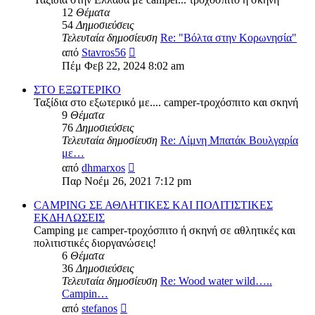
12
Θέματα
54
Δημοσιεύσεις
Τελευταία δημοσίευση
Re: "Βόλτα στην Κορωνησία"
Προβολή
από
Stavros56
της
Πέμ Φεβ 22, 2024 8:02 am
τελευταίας
δημοσίευσης
ΣΤΟ ΕΞΩΤΕΡΙΚΟ
Ταξίδια στο εξωτερικό με.... camper-τροχόσπιτο και σκηνή
9
Θέματα
76
Δημοσιεύσεις
Τελευταία δημοσίευση
Re: Λίμνη Μπατάκ Βουλγαρία
με…
Προβολή
από
dhmarxos
της
Παρ Νοέμ 26, 2021 7:12 pm
τελευταίας
δημοσίευσης
CAMPING ΣΕ ΑΘΛΗΤΙΚΕΣ ΚΑΙ ΠΟΛΙΤΙΣΤΙΚΕΣ
ΕΚΔΗΛΩΣΕΙΣ
Camping με camper-τροχόσπιτο ή σκηνή σε αθλητικές και
πολιτιστικές διοργανώσεις!
6
Θέματα
36
Δημοσιεύσεις
Τελευταία δημοσίευση
Re: Wood water wild…..
Campin…
Προβολή
από
stefanos