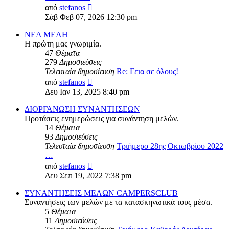
Προβολή
από
stefanos
της
Σάβ Φεβ 07, 2026 12:30 pm
τελευταίας
δημοσίευσης
ΝΕΑ ΜΕΛΗ
Η πρώτη μας γνωριμία.
47
Θέματα
279
Δημοσιεύσεις
Τελευταία δημοσίευση
Re: Γεια σε όλους!
Προβολή
από
stefanos
της
Δευ Ιαν 13, 2025 8:40 pm
τελευταίας
δημοσίευσης
ΔΙΟΡΓΑΝΩΣΗ ΣΥΝΑΝΤΗΣΕΩΝ
Προτάσεις ενημερώσεις για συνάντηση μελών.
14
Θέματα
93
Δημοσιεύσεις
Τελευταία δημοσίευση
Τριήμερο 28ης Οκτωβρίου 2022
…
Προβολή
από
stefanos
της
Δευ Σεπ 19, 2022 7:38 pm
τελευταίας
δημοσίευσης
ΣΥΝΑΝΤΗΣΕΙΣ ΜΕΛΩΝ CAMPERSCLUB
Συναντήσεις των μελών με τα κατασκηνωτικά τους μέσα.
5
Θέματα
11
Δημοσιεύσεις