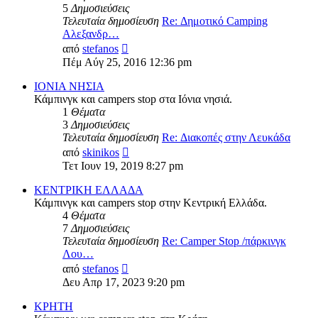
5
Δημοσιεύσεις
Τελευταία δημοσίευση
Re: Δημοτικό Camping
Αλεξανδρ…
Προβολή
από
stefanos
της
Πέμ Αύγ 25, 2016 12:36 pm
τελευταίας
δημοσίευσης
ΙΟΝΙΑ ΝΗΣΙΑ
Κάμπινγκ και campers stop στα Ιόνια νησιά.
1
Θέματα
3
Δημοσιεύσεις
Τελευταία δημοσίευση
Re: Διακοπές στην Λευκάδα
Προβολή
από
skinikos
της
Τετ Ιουν 19, 2019 8:27 pm
τελευταίας
δημοσίευσης
ΚΕΝΤΡΙΚΗ ΕΛΛΑΔΑ
Κάμπινγκ και campers stop στην Κεντρική Ελλάδα.
4
Θέματα
7
Δημοσιεύσεις
Τελευταία δημοσίευση
Re: Camper Stop /πάρκινγκ
Λου…
Προβολή
από
stefanos
της
Δευ Απρ 17, 2023 9:20 pm
τελευταίας
δημοσίευσης
ΚΡΗΤΗ