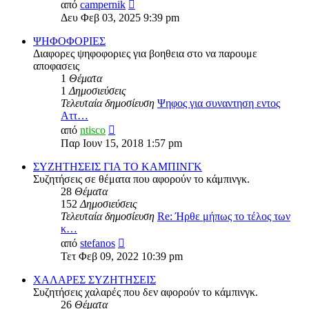
Προβολή
από
campernik
της
Δευ Φεβ 03, 2025 9:39 pm
τελευταίας
δημοσίευσης
ΨΗΦΟΦΟΡΙΕΣ
Διαφορες ψηφοφοριες για βοηθεια στο να παρουμε
αποφασεις
1
Θέματα
1
Δημοσιεύσεις
Τελευταία δημοσίευση
Ψηφος για συναντηση εντος
Αττ…
Προβολή
από
ntisco
της
Παρ Ιουν 15, 2018 1:57 pm
τελευταίας
δημοσίευσης
ΣΥΖΗΤΗΣΕΙΣ ΓΙΑ ΤΟ ΚΑΜΠΙΝΓΚ
Συζητήσεις σε θέματα που αφορούν το κάμπινγκ.
28
Θέματα
152
Δημοσιεύσεις
Τελευταία δημοσίευση
Re: Ήρθε μήπως το τέλος των
κ…
Προβολή
από
stefanos
της
Τετ Φεβ 09, 2022 10:39 pm
τελευταίας
δημοσίευσης
ΧΑΛΑΡΕΣ ΣΥΖΗΤΗΣΕΙΣ
Συζητήσεις χαλαρές που δεν αφορούν το κάμπινγκ.
26
Θέματα