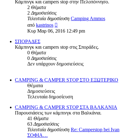
Κάμπινγκ και campers stop στην Πελοπόννησο.
2
Θέματα
2
Δημοσιεύσεις
Τελευταία δημοσίευση
Camping Ammos
Προβολή
από
kastrinos
της
Κυρ Μαρ 06, 2016 12:49 pm
τελευταίας
δημοσίευσης
ΣΠΟΡΑΔΕΣ
Κάμπινγκ και campers stop στις Σποράδες.
0
Θέματα
0
Δημοσιεύσεις
Δεν υπάρχουν δημοσιεύσεις
CAMPING & CAMPER STOP ΣΤΟ ΕΞΩΤΕΡΙΚΟ
Θέματα
Δημοσιεύσεις
Τελευταία δημοσίευση
CAMPING & CAMPER STOP ΣΤΑ ΒΑΛΚΑΝΙΑ
Παρουσιάσεις των κάμπινγκ στα Βαλκάνια.
41
Θέματα
63
Δημοσιεύσεις
Τελευταία δημοσίευση
Re: Camperstop bei Ivan
ΣΟΦΙΑ…