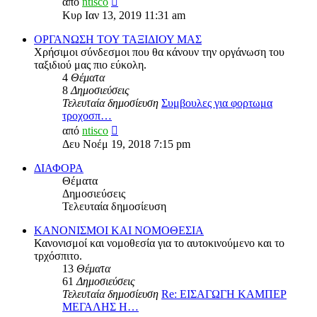
από
ntisco
της
Κυρ Ιαν 13, 2019 11:31 am
τελευταίας
δημοσίευσης
ΟΡΓΑΝΩΣΗ ΤΟΥ ΤΑΞΙΔΙΟΥ ΜΑΣ
Χρήσιμοι σύνδεσμοι που θα κάνουν την οργάνωση του
ταξιδιού μας πιο εύκολη.
4
Θέματα
8
Δημοσιεύσεις
Τελευταία δημοσίευση
Συμβουλες για φορτωμα
τροχοσπ…
Προβολή
από
ntisco
της
Δευ Νοέμ 19, 2018 7:15 pm
τελευταίας
δημοσίευσης
ΔΙΑΦΟΡΑ
Θέματα
Δημοσιεύσεις
Τελευταία δημοσίευση
ΚΑΝΟΝΙΣΜΟΙ ΚΑΙ ΝΟΜΟΘΕΣΙΑ
Κανονισμοί και νομοθεσία για το αυτοκινούμενο και το
τρχόσπιτο.
13
Θέματα
61
Δημοσιεύσεις
Τελευταία δημοσίευση
Re: ΕΙΣΑΓΩΓΗ ΚΑΜΠΕΡ
ΜΕΓΑΛΗΣ Η…