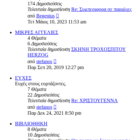
174
Δημοσιεύσεις
Τελευταία δημοσίευση
Re: Συμπεριφορα σε παραλιες
Προβολή
από
Begenius
της
Τετ Μάιος 10, 2023 11:53 am
τελευταίας
δημοσίευσης
ΜΙΚΡΕΣ ΑΓΓΕΛΙΕΣ
4
Θέματα
6
Δημοσιεύσεις
Τελευταία δημοσίευση
ΣΚΗΝΗ ΤΡΟΧΟΣΠΙΤΟΥ
HERZOG
Προβολή
από
stefanos
της
Παρ Σεπ 20, 2019 12:27 pm
τελευταίας
δημοσίευσης
ΕΥΧΕΣ
Ευχές στους εορτάζοντες.
7
Θέματα
22
Δημοσιεύσεις
Τελευταία δημοσίευση
Re: ΧΡΙΣΤΟΥΓΕΝΝΑ
Προβολή
από
stefanos
της
Παρ Δεκ 24, 2021 8:50 pm
τελευταίας
δημοσίευσης
ΒΙΒΛΙΟΘΗΚΗ
8
Θέματα
10
Δημοσιεύσεις